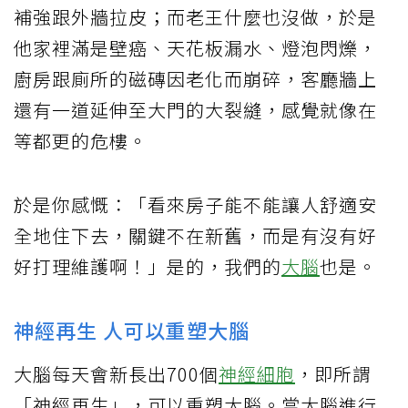
補強跟外牆拉皮；而老王什麼也沒做，於是
他家裡滿是壁癌、天花板漏水、燈泡閃爍，
廚房跟廁所的磁磚因老化而崩碎，客廳牆上
還有一道延伸至大門的大裂縫，感覺就像在
等都更的危樓。
於是你感慨：「看來房子能不能讓人舒適安
全地住下去，關鍵不在新舊，而是有沒有好
好打理維護啊！」是的，我們的
大腦
也是。
神經再生 人可以重塑大腦
大腦每天會新長出700個
神經細胞
，即所謂
「神經再生」，可以重塑大腦。當大腦進行