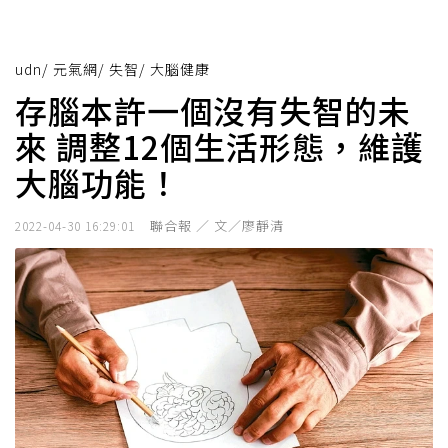
udn
/
元氣網
/
失智
/
大腦健康
存腦本許一個沒有失智的未
來 調整12個生活形態，維護
大腦功能！
聯合報 ／ 文／廖靜清
2022-04-30 16:29:01