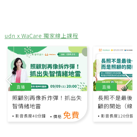
udn x WaCare 獨家線上課程
直播
直播
照顧別再像拆炸彈！抓出失
長照不是最後
智情緒地雷
顧的開始（線
免費
跨領域專家與
影音長度40分鐘
影音長度120分鐘
價格