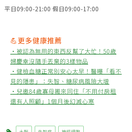
平日09:00-21:00 假日09:00-17:00
💪更多健康推薦
‧被認為無用的東西反幫了大忙！50歲
婦慶幸沒隨手丟棄的3樣物品
‧健檢血糖正常別安心太早！醫曝「看不
見的隱患」：失智、糖尿病風險大增
‧兒邀84歲寡母搬來同住「不用付房租
還有人照顧」1個月後幻滅心寒
大腦
失智症
神經細胞