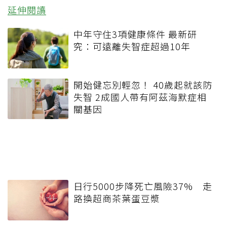
延伸閱讀
中年守住3項健康條件 最新研
究：可遠離失智症超過10年
開始健忘別輕忽！ 40歲起就該防
失智 2成國人帶有阿茲海默症相
關基因
日行5000步降死亡風險37% 走
路換超商茶葉蛋豆漿