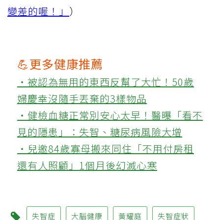
變差的喔！」
）
💪更多健康推薦
‧被認為無用的東西反幫了大忙！50歲
婦慶幸沒隨手丟棄的3樣物品
‧健檢血糖正常別安心太早！醫曝「看不
見的隱患」：失智、糖尿病風險大增
‧兒邀84歲寡母搬來同住「不用付房租
還有人照顧」1個月後幻滅心寒
失智症
大腦健康
黃耀庭
失智症狀