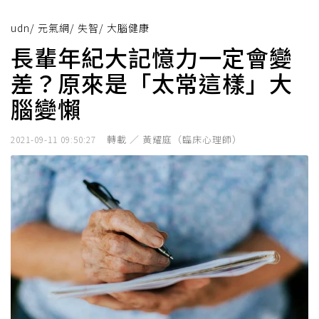
udn
/
元氣網
/
失智
/
大腦健康
長輩年紀大記憶力一定會變
差？原來是「太常這樣」大
腦變懶
轉載 ／ 黃耀庭（臨床心理師）
2021-09-11 09:50:27