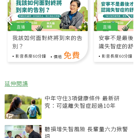
直播
直播
我該如何面對終將到來的告
安寧不是最後
別？
識失智症的舒
免費
影音長度60分鐘
影音長度60分鐘
價格
延伸閱讀
中年守住3項健康條件 最新研
究：可遠離失智症超過10年
聽損增失智風險 長輩量六力揪警
訊