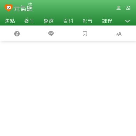
焦點
養生
醫療
百科
影音
課程
退休