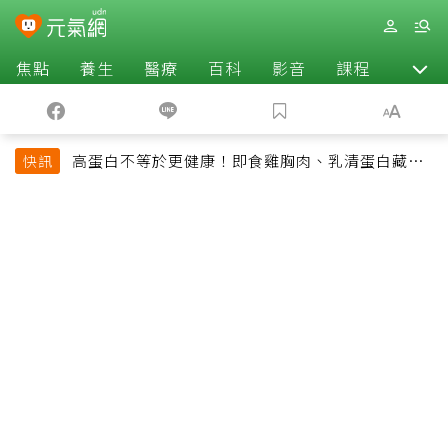
焦點
養生
醫療
百科
影音
課程
退休
高蛋白不等於更健康！即食雞胸肉、乳清蛋白藏陷
快訊
阱 醫提醒「這類人」尤其要小心