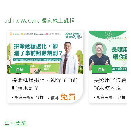
udn x WaCare 獨家線上課程
直播
直播
拚命延緩退化，卻漏了事前
長照用了沒變
照顧規劃？
解服務困境
免費
影音長度60分鐘
影音長度40分鐘
價格
延伸閱讀