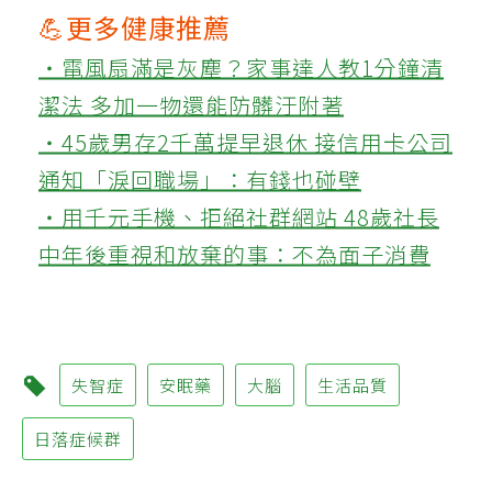
💪更多健康推薦
‧電風扇滿是灰塵？家事達人教1分鐘清
潔法 多加一物還能防髒汙附著
‧45歲男存2千萬提早退休 接信用卡公司
通知「淚回職場」：有錢也碰壁
‧用千元手機、拒絕社群網站 48歲社長
中年後重視和放棄的事：不為面子消費
失智症
安眠藥
大腦
生活品質
日落症候群