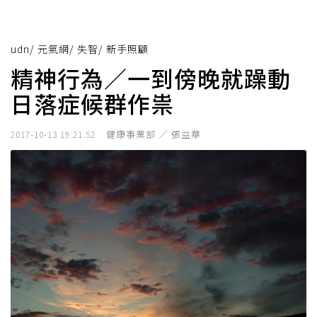
udn
/
元氣網
/
失智
/
新手照顧
精神行為／一到傍晚就躁動
日落症候群作祟
健康事業部 ／ 張益華
2017-10-13 19:21:52