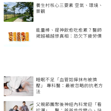
養生村核心三要素 空氣、環境、
景觀
能量棒、提神飲愈吃愈累？醫師
揭越補越慘真相：恐欠下疲勞債
睡眠不足「血管如擰抹布被擠
壓」 專科醫：最被忽略的抗老方
法
父親節團聚後神經內科常迎「看
診潮」 醫：爸爸步伐變小、站