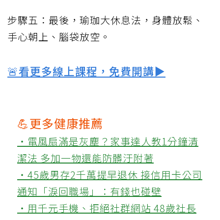
步驟五：最後，瑜珈大休息法，身體放鬆、
手心朝上、腦袋放空。
🚨看更多線上課程，免費開講▶
💪更多健康推薦
‧電風扇滿是灰塵？家事達人教1分鐘清
潔法 多加一物還能防髒汙附著
‧45歲男存2千萬提早退休 接信用卡公司
通知「淚回職場」：有錢也碰壁
‧用千元手機、拒絕社群網站 48歲社長