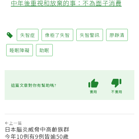
中年後重視和放棄的事：不為面子消費
失智症
像極了失智
失智警訊
廖靜清
睡眠障礙
助眠
這篇文章對你有幫助嗎?
實用
不實用
上一篇
日本腦炎威脅中高齡族群
今年10例有9例皆逾50歲