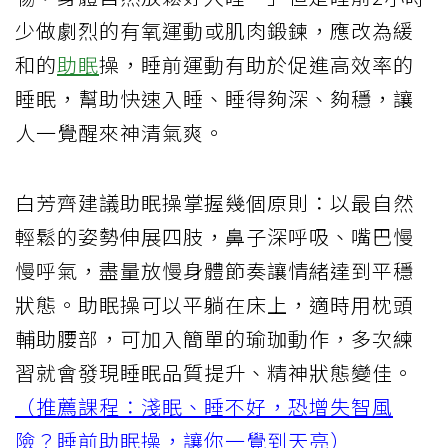
少做劇烈的有氧運動或肌肉鍛鍊，應改為緩
和的
助眠
操，睡前運動有助於促進高效率的
睡眠，幫助快速入睡、睡得夠深、夠穩，讓
人一覺醒來神清氣爽。
白芳齊建議助眠操掌握幾個原則：以最自然
輕鬆的姿勢伸展四肢，鼻子深呼吸、嘴巴慢
慢呼氣，盡量放慢身體節奏讓情緒達到平穩
狀態。助眠操可以平躺在床上，適時用枕頭
輔助腰部，可加入簡單的瑜珈動作，多次練
習就會發現睡眠品質提升、精神狀態變佳。
（推薦課程：淺眠、睡不好，恐增失智風
險？睡前助眠操，讓你一覺到天亮）