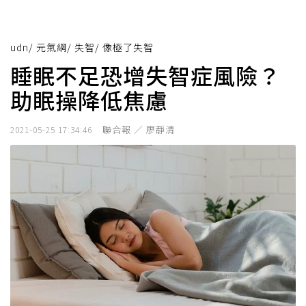
udn
/
元氣網
/
失智
/
像極了失智
睡眠不足恐增失智症風險？
助眠操降低焦慮
聯合報 ／ 廖靜清
2021-05-25 17:34:46