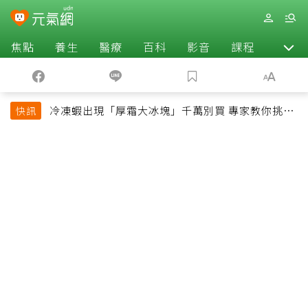
焦點
養生
醫療
百科
影音
課程
退休
冷凍蝦出現「厚霜大冰塊」千萬別買 專家教你挑出
快訊
緊實鮮甜蝦子