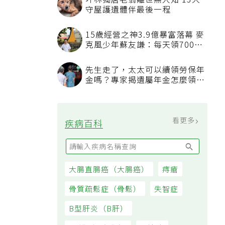
坪林獨居老翁離世無人知 13犬
守屋護遺體伴最後一程
15歲經營之神3.9億暴富落幕 麥
克風少年蘇友謙：每天領700元
過日子
先生走了，太太可以續領勞保年
金嗎？專家揭遺屬年金怎麼領，
看順位還要看資格
看更多
疾病百科
大腸直腸癌（大腸癌）
痔瘡
骨質疏鬆症（骨鬆）
失智症
B型肝炎（B肝）