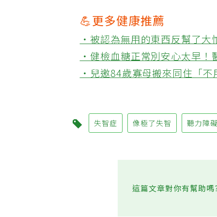
💪更多健康推薦
‧被認為無用的東西反幫了大
‧健檢血糖正常別安心太早！
‧兒邀84歲寡母搬來同住「
失智症
像極了失智
聽力障
這篇文章對你有幫助嗎