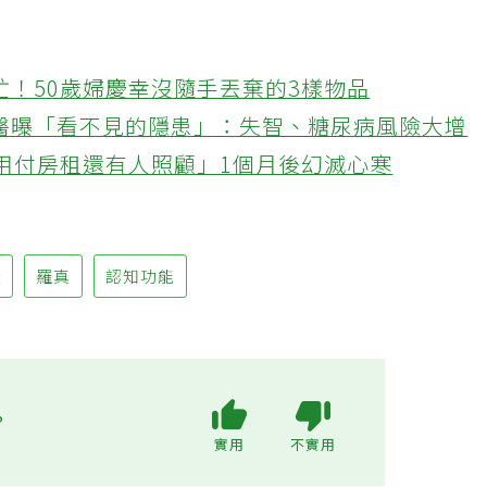
忙！50歲婦慶幸沒隨手丟棄的3樣物品
醫曝「看不見的隱患」：失智、糖尿病風險大增
不用付房租還有人照顧」1個月後幻滅心寒
礙
羅真
認知功能
?
實用
不實用