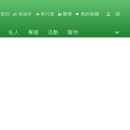
好如初
有設計
有行旅
願景
我的新聞
名人
專題
活動
寵物