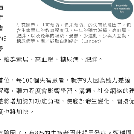
指
症
研究顯示，「可預防，但未預防」的失智危險因子，包
會
含生命早年的教育程度低，中年的聽力減損、高血壓、
肥胖，以及晚年的吸菸、憂鬱、少運動、少與人互動、
的9
糖尿病等。圖／擷取自刺絡針（Lancet）
學
、離群索居、高血壓、糖尿病、肥胖。
位，每100個失智患者，就有9人因為聽力差讓
解釋，聽力程度會影響學習、溝通、社交網絡的
差將增加認知功能負擔，使腦部發生變化，間接
度也將加快。