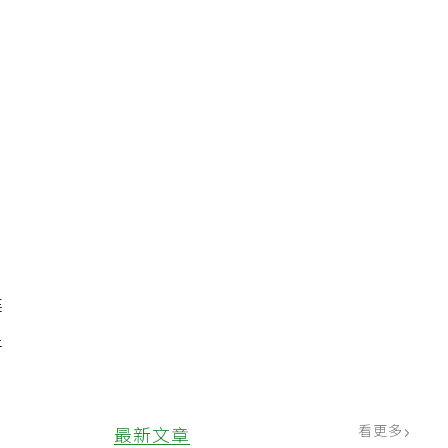
建
促
看更多
最新文章