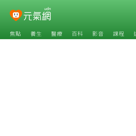
焦點
養生
醫療
百科
影音
課程