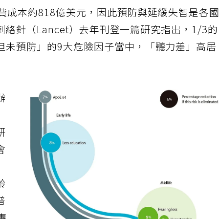
費成本約818億美元，因此預防與延緩失智是各
針（Lancet）去年刊登一篇研究指出，1/3
但未預防」的9大危險因子當中，「聽力差」高居
辦
研
會
齡
普