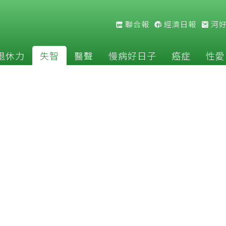
聯合報
經濟日報
河
退休力
失智
醫聲
慢病好日子
癌症
性愛