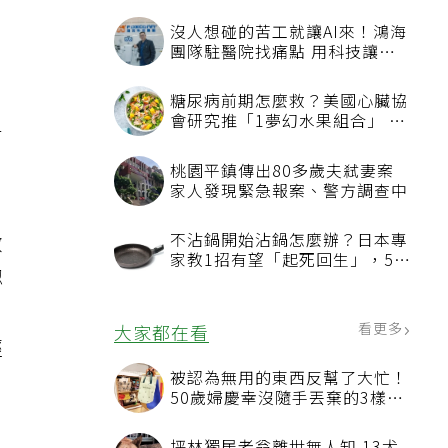
，
沒人想碰的苦工就讓AI來！鴻海
團隊駐醫院找痛點 用科技讓醫
療更有溫度
糖尿病前期怎麼救？美國心臟協
會研究推「1夢幻水果組合」 酪
有
梨加它改善血管功能
桃園平鎮傳出80多歲夫弒妻案
家人發現緊急報案、警方調查中
激
不沾鍋開始沾鍋怎麼辦？日本專
家教1招有望「起死回生」，5情
認
況該換新
看更多
大家都在看
經
被認為無用的東西反幫了大忙！
50歲婦慶幸沒隨手丟棄的3樣物
品