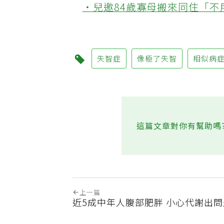
‧兒邀84歲寡母搬來同住「
失智症
像極了失智
相似病
這篇文章對你有幫助嗎
上一篇
近5成中年人腹部肥胖 小心代謝出