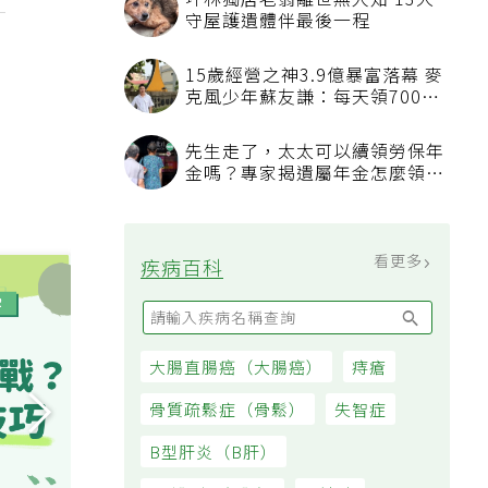
坪林獨居老翁離世無人知 13犬
守屋護遺體伴最後一程
15歲經營之神3.9億暴富落幕 麥
克風少年蘇友謙：每天領700元
過日子
先生走了，太太可以續領勞保年
金嗎？專家揭遺屬年金怎麼領，
看順位還要看資格
看更多
疾病百科
大腸直腸癌（大腸癌）
痔瘡
骨質疏鬆症（骨鬆）
失智症
B型肝炎（B肝）