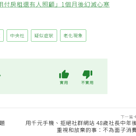
不用付房租還有人照顧」1個月後幻滅心寒
症
中央社
疑似症狀
老化現象
?
實用
不實用
下一篇
問題
用千元手機、拒絕社群網站 48歲社長中年
重視和放棄的事：不為面子消