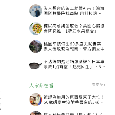
沒人想碰的苦工就讓AI來！鴻海
團隊駐醫院找痛點 用科技讓醫
療更有溫度
糖尿病前期怎麼救？美國心臟協
會研究推「1夢幻水果組合」 酪
梨加它改善血管功能
桃園平鎮傳出80多歲夫弒妻案
家人發現緊急報案、警方調查中
不沾鍋開始沾鍋怎麼辦？日本專
家教1招有望「起死回生」，5情
況該換新
看更多
大家都在看
被認為無用的東西反幫了大忙！
50歲婦慶幸沒隨手丟棄的3樣物
後
品
費