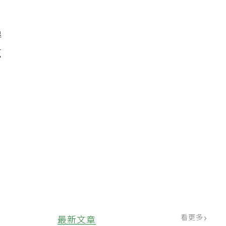
得
茲
看更多
最新文章