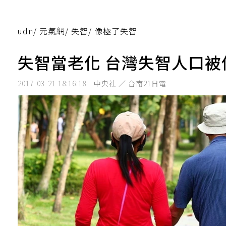
udn
/
元氣網
/
失智
/
像極了失智
失智當老化 台灣失智人口被
2017-03-21 18:16:18
中央社 ／ 台南21日電