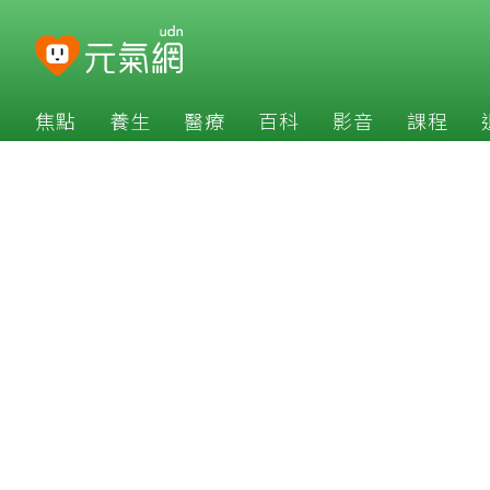
焦點
養生
醫療
百科
影音
課程