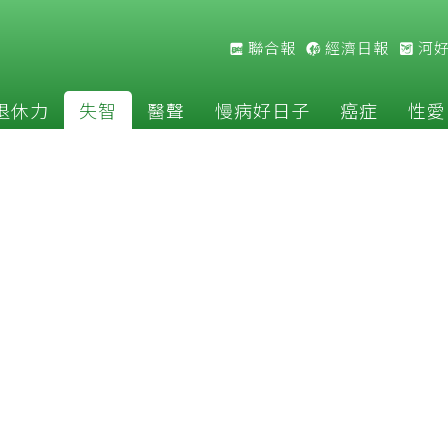
聯合報
經濟日報
河
退休力
失智
醫聲
慢病好日子
癌症
性愛