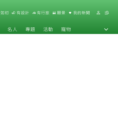
好如初
有設計
有行旅
願景
我的新聞
名人
專題
活動
寵物