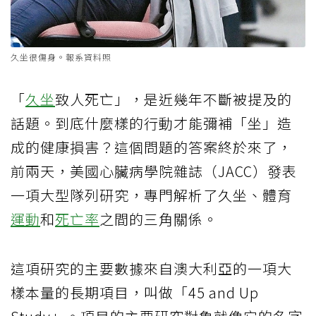
久坐很傷身。報系資料照
「
久坐
致人死亡」，是近幾年不斷被提及的
話題。到底什麼樣的行動才能彌補「坐」造
成的健康損害？這個問題的答案終於來了，
前兩天，美國心臟病學院雜誌（JACC）發表
一項大型隊列研究，專門解析了久坐、體育
運動
和
死亡率
之間的三角關係。
這項研究的主要數據來自澳大利亞的一項大
樣本量的長期項目，叫做「45 and Up