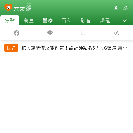
焦點
養生
醫療
百科
影音
課程
退休
花大錢裝修反變俗氣！設計師點名5大NG裝潢 讓客
快訊
廳顯得廉價又過時