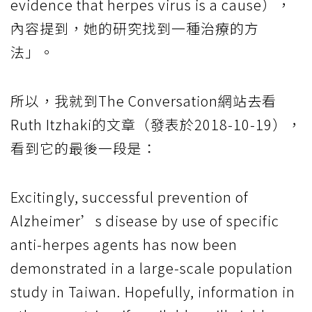
evidence that herpes virus is a cause），
內容提到，她的研究找到一種治療的方
法」。
所以，我就到The Conversation網站去看
Ruth Itzhaki的文章（發表於2018-10-19），
看到它的最後一段是：
Excitingly, successful prevention of
Alzheimer’s disease by use of specific
anti-herpes agents has now been
demonstrated in a large-scale population
study in Taiwan. Hopefully, information in