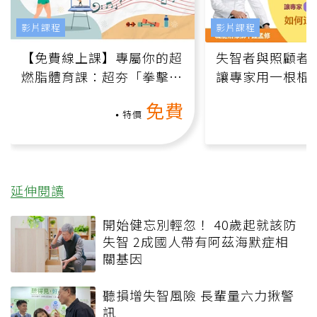
影片課程
影片課程
【免費線上課】專屬你的超
失智者與照顧者
燃脂體育課：超夯「拳擊有
讓專家用一根棍
氧」高壓族在家釋放壓力無
何逆轉退化大腦
免費
負擔
課）
特價
延伸閱讀
開始健忘別輕忽！ 40歲起就該防
失智 2成國人帶有阿茲海默症相
關基因
聽損增失智風險 長輩量六力揪警
訊