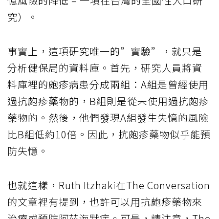
憶風險的降低 – 一項在台灣的全國性人口研
究）。
事實上，這項研究唯一的”實驗”，就只是
分析健保局的資料庫。首先，研究人員將資
料庫裡的皰疹病患分成兩組：A組是曾經使用
過抗皰疹藥物的，B組則是從未使用過抗皰疹
藥物的。然後，他們發現A組發生失憶的風險
比B組低約10倍。因此，抗皰疹藥物似乎能預
防失憶。
也就這樣，Ruth Itzhaki在The Conversation
的文章裡有提到，也許可以用抗皰疹藥物來
治療或預防阿茲海默症。可是，請注意，The