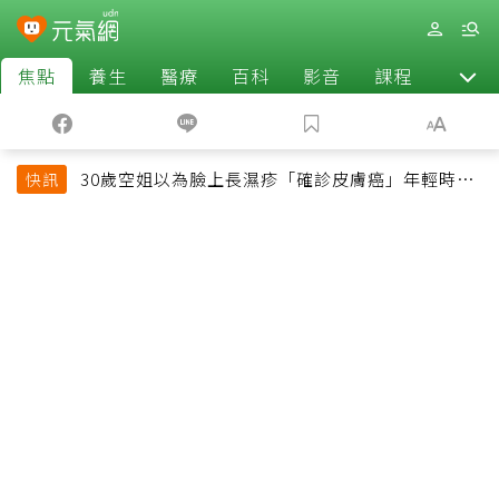
焦點
養生
醫療
百科
影音
課程
退休
30歲空姐以為臉上長濕疹「確診皮膚癌」年輕時一
快訊
習慣釀惡果超後悔