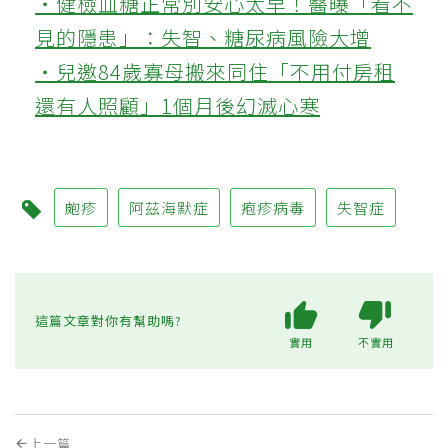
‧健檢血糖正常別安心太早！醫曝「看不
見的隱患」：失智、糖尿病風險大增
‧兒邀84歲寡母搬來同住「不用付房租
還有人照顧」1個月後幻滅心寒
皰疹
阿茲海默症
疱疹病毒
失智症
這篇文章對你有幫助嗎?
實用
不實用
上一篇