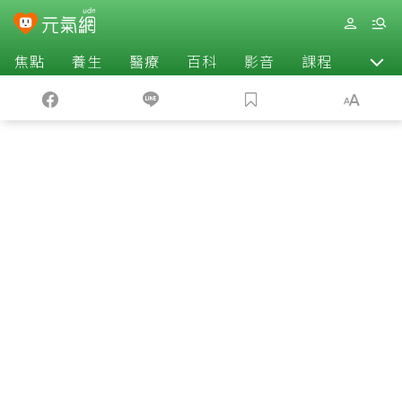
焦點
養生
醫療
百科
影音
課程
退休