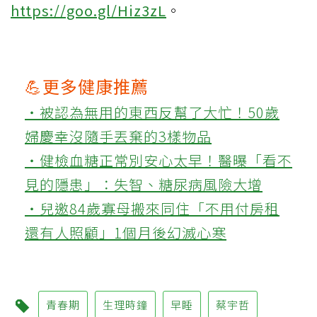
https://goo.gl/Hiz3zL
。
💪更多健康推薦
‧被認為無用的東西反幫了大忙！50歲
婦慶幸沒隨手丟棄的3樣物品
‧健檢血糖正常別安心太早！醫曝「看不
見的隱患」：失智、糖尿病風險大增
‧兒邀84歲寡母搬來同住「不用付房租
還有人照顧」1個月後幻滅心寒
青春期
生理時鐘
早睡
蔡宇哲