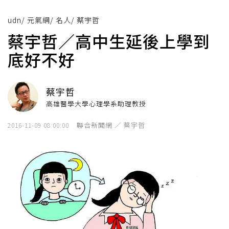
udn
/
元氣網
/
名人
/
蔡宇哲
蔡宇哲／高中生延後上學到
底好不好
蔡宇哲
高雄醫學大學心理學系助理教授
聯合新聞網 ／ 蔡宇哲
2016-11-09 08:00:00