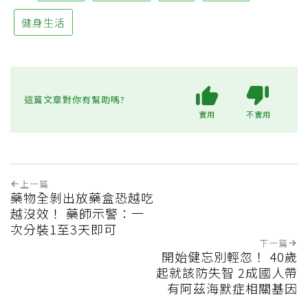
健身生活
這篇文章對你有幫助嗎?
實用
不實用
上一篇
藥物全剝出放藥盒恐越吃
越沒效！ 藥師示警：一
次分裝1至3天即可
下一篇
開始健忘別輕忽！ 40歲
起就該防失智 2成國人帶
有阿茲海默症相關基因