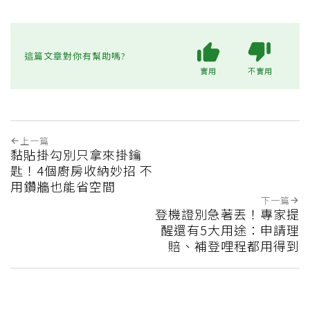
這篇文章對你有幫助嗎?
實用
不實用
上一篇
黏貼掛勾別只拿來掛鑰
匙！4個廚房收納妙招 不
用鑽牆也能省空間
下一篇
登機證別急著丟！專家提
醒還有5大用途：申請理
賠、補登哩程都用得到