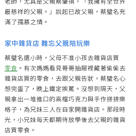
老師，尤其是父親蔡肇祺，「我擁有全世界
最慈祥的父親。」說起已故父親，蔡璧名充
滿了孺慕之情。
家中雜貨店 難忘父親陪玩樂
蔡璧名還小時，父母不准小孩去雜貨店買
零食
。有次媽媽看見哥哥抽屜裡藏著偷偷去
雜貨店買的零食，去跟父親告狀，蔡璧名心
想完蛋了，晚上鐵定挨罵。沒想到隔天，父
親拿出一堆進口的高檔巧克力與手作搓搓樂
格子，為兄妹三人在自家開雜貨店。那段時
光，小兄妹每天都期待放學後去父親的雜貨
店買零食。