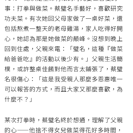
事：打拳與做菜。蔡璧名手藝好，喜歡研究
功夫菜。有次她回父母家做了一桌好菜，還
包括熬煮一整天的老母雞湯，家人吃得好開
心，她認為那是她做菜的顛峰。沒想到晚上
回到住處，父親來電：「璧名，這種『做菜
給爸爸吃』的活動以後少有。」父親生活簡
樸，或許整桌佳餚對他而言太鋪張了，蔡璧
名很傷心：「這是我受親人那麼多恩惠唯一
可以報答的方式，而且大家又那麼喜歡，為
什麼不？」
某次打拳時，蔡璧名終於想通，理解了父親
的心——他捨不得女兒做菜得花好多時間，