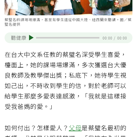
蔡璧名的課場場爆滿，甚至有學生遠從中國大陸、紐西蘭來聽講。圖／蔡
璧名提供
聽健康
00:00
/
00:00
在台大中文系任教的蔡璧名深受學生喜愛，
檯面上，她的課場場爆滿，多次獲選台大優
良教師及教學傑出獎；私底下，她待學生視
如己出，不時收到學生的信，對於老師可以
給學生那麼多愛表達感激，「我就是這樣接
受我爸媽的愛。」
如何付出？怎樣愛人？
父母
是蔡璧名最初的