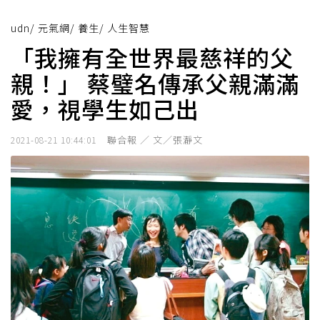
udn
/
元氣網
/
養生
/
人生智慧
「我擁有全世界最慈祥的父
親！」 蔡璧名傳承父親滿滿
愛，視學生如己出
聯合報 ／ 文／張瀞文
2021-08-21 10:44:01