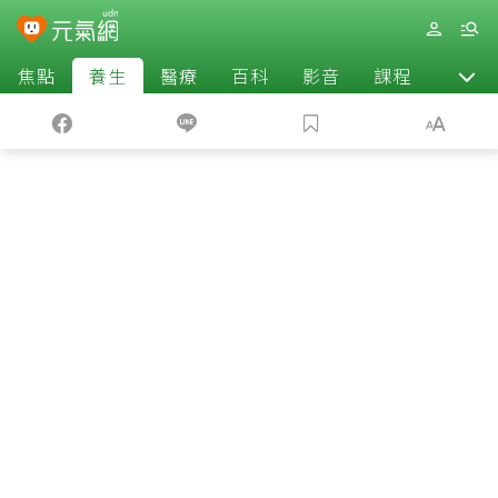
焦點
養生
醫療
百科
影音
課程
退休