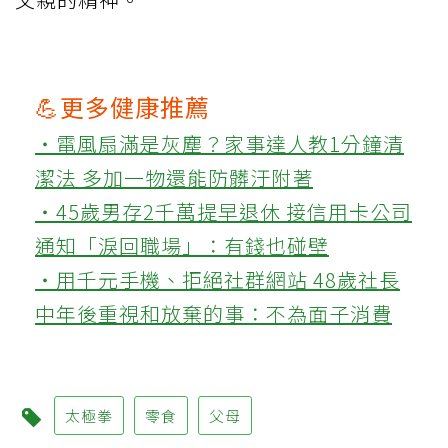
💪更多健康推薦
‧電風扇滿是灰塵？家事達人教1分鐘清
潔法 多加一物還能防髒汙附著
‧45歲男存2千萬提早退休 接信用卡公司
通知「淚回職場」：有錢也碰壁
‧用千元手機、拒絕社群網站 48歲社長
中年後重視和放棄的事：不為面子消費
太極拳
零食
父母