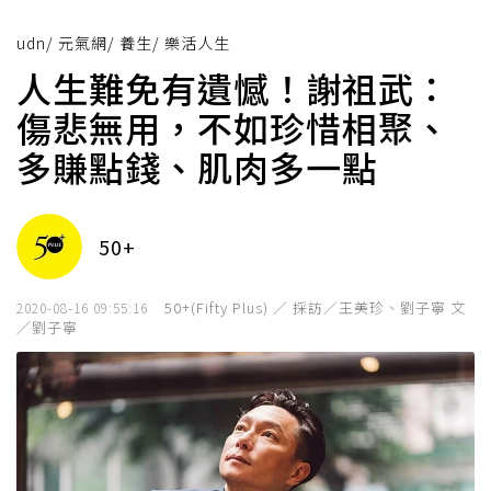
udn
/
元氣網
/
養生
/
樂活人生
人生難免有遺憾！謝祖武：
傷悲無用，不如珍惜相聚、
多賺點錢、肌肉多一點
50+
50+(Fifty Plus) ／ 採訪／王美珍、劉子寧 文
2020-08-16 09:55:16
／劉子寧