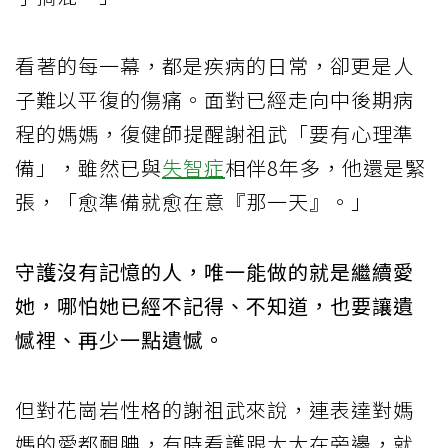
看著的每一幕，都是疾病的日常，卻更是人
子難以平復的傷痛。面對已經走向中後期病
程的媽媽，復健師提醒謝祖武「要有心理準
備」，雖然已與
失智症
相伴8年多，他還是緊
張，「愈準備就愈在意『那一天』。」
守護沒有記憶的人，唯一能做的就是繼續愛
她，哪怕她已經不記得、不知道，也要讓遺
憾裡、再少一點遺憾。
但對花崗岩性格的謝祖武來說，連表達對媽
媽的愛都靦腆，有時看護跟太太在旁邊，就