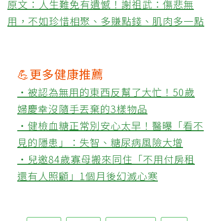
原文：人生難免有遺憾！謝祖武：傷悲無
用，不如珍惜相聚、多賺點錢、肌肉多一點
💪更多健康推薦
‧被認為無用的東西反幫了大忙！50歲
婦慶幸沒隨手丟棄的3樣物品
‧健檢血糖正常別安心太早！醫曝「看不
見的隱患」：失智、糖尿病風險大增
‧兒邀84歲寡母搬來同住「不用付房租
還有人照顧」1個月後幻滅心寒