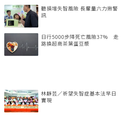
聽損增失智風險 長輩量六力揪警
訊
日行5000步降死亡風險37% 走
路換超商茶葉蛋豆漿
林靜芸／祈望失智症基本法早日
實現