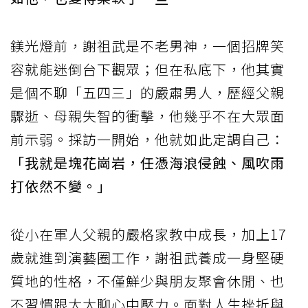
鎂光燈前，謝祖武是不老男神，一個招牌笑
容就能迷倒台下觀眾；但在私底下，他其實
是個不聊「五四三」的嚴肅男人，歷經父親
驟逝、母親失智的衝擊，他幾乎不在大眾面
前示弱。採訪一開始，他就如此定調自己：
「我就是塊花崗岩，任憑海浪侵蝕、風吹雨
打依然不變。」
從小在軍人父親的嚴格家教中成長，加上17
歲就進到演藝圈工作，謝祖武養成一身堅硬
質地的性格，不僅鮮少與朋友聚會休閒、也
不習慣跟太太聊心中壓力。面對人生挫折與