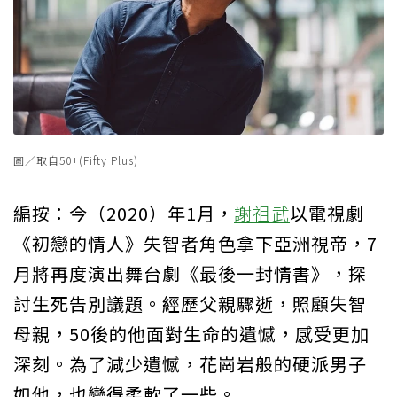
圖／取自50+(Fifty Plus)
編按：今（2020）年1月，
謝祖武
以電視劇
《初戀的情人》失智者角色拿下亞洲視帝，7
月將再度演出舞台劇《最後一封情書》，探
討生死告別議題。經歷父親驟逝，照顧失智
母親，50後的他面對生命的遺憾，感受更加
深刻。為了減少遺憾，花崗岩般的硬派男子
如他，也變得柔軟了一些。