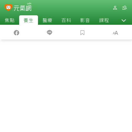
焦點
養生
醫療
百科
影音
課程
退休