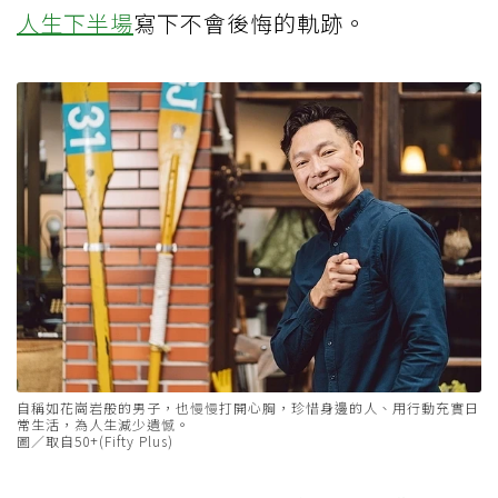
人生下半場
寫下不會後悔的軌跡。
自稱如花崗岩般的男子，也慢慢打開心胸，珍惜身邊的人、用行動充實日
常生活，為人生減少遺憾。
圖／取自50+(Fifty Plus)