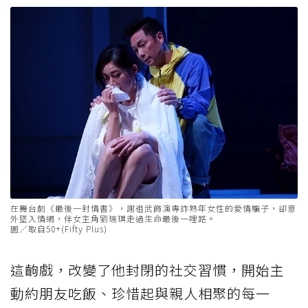
在舞台劇《最後一封情書》，謝祖武飾演專詐熟年女性的愛情騙子，卻意
外墜入情網，伴女主角劉瑞琪走過生命最後一哩路。
圖／取自50+(Fifty Plus)
這齣戲，改變了他封閉的社交習慣，開始主
動約朋友吃飯、珍惜起與親人相聚的每一