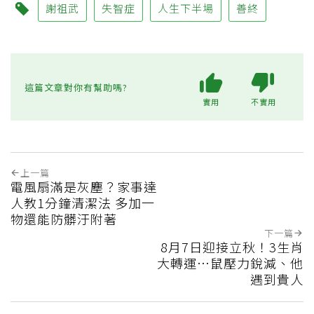
謝祖武
失智症
人生下半場
善終
這篇文章對你有幫助嗎?
實用
不實用
上一篇
電風扇滿是灰塵？家事達
人教1分鐘清潔法 多加一
物還能防髒汙附著
下一篇
8月7日迎接立秋！3生肖
大轉運…鼠壓力銳減、他
遇到貴人