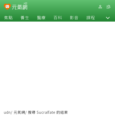
焦點
養生
醫療
百科
影音
課程
退休
udn
/
元氣網
/
搜尋 Sucralfate 的結果