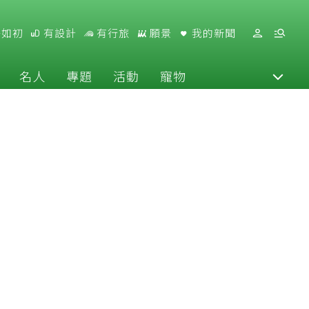
好如初
有設計
有行旅
願景
我的新聞
名人
專題
活動
寵物