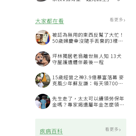
況該換新
看更多
大家都在看
被認為無用的東西反幫了大忙！
50歲婦慶幸沒隨手丟棄的3樣物
品
坪林獨居老翁離世無人知 13犬
守屋護遺體伴最後一程
15歲經營之神3.9億暴富落幕 麥
克風少年蘇友謙：每天領700元
過日子
先生走了，太太可以續領勞保年
金嗎？專家揭遺屬年金怎麼領，
看順位還要看資格
看更多
疾病百科