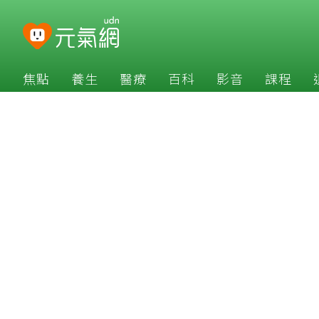
焦點
養生
醫療
百科
影音
課程