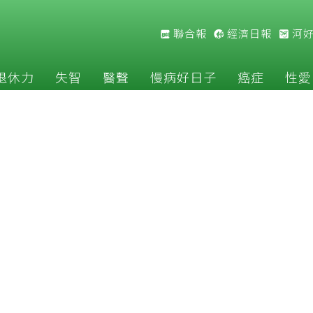
聯合報
經濟日報
河
退休力
失智
醫聲
慢病好日子
癌症
性愛