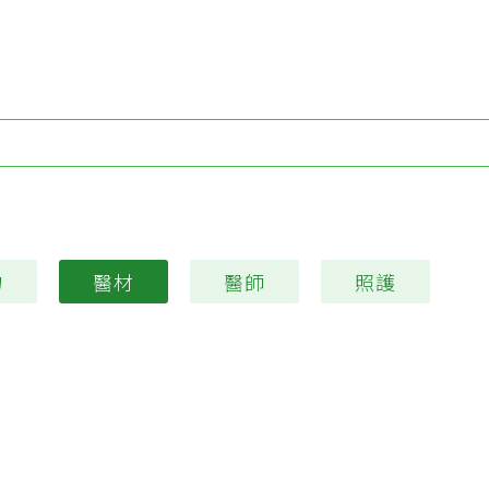
Type 1 or more characters for results.
物
醫材
醫師
照護