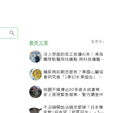
看更多
最新文章
沒人想碰的苦工就讓AI來！鴻海
團隊駐醫院找痛點 用科技讓醫療
更有溫度
糖尿病前期怎麼救？美國心臟協
會研究推「1夢幻水果組合」 酪
梨加它改善血管功能
桃園平鎮傳出80多歲夫弒妻案
家人發現緊急報案、警方調查中
不沾鍋開始沾鍋怎麼辦？日本專
家教1招有望「起死回生」，5情