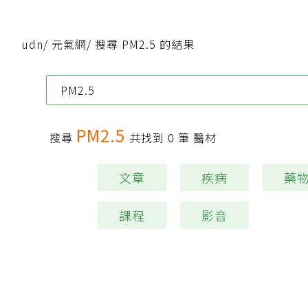
udn
/
元氣網
/
搜尋 PM2.5 的結果
PM2.5
搜尋
共找到
0
筆 醫材
文章
疾病
藥
課程
影音