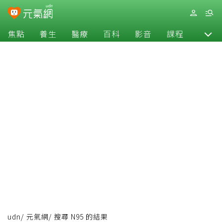
焦點
養生
醫療
百科
影音
課程
退休
udn
/
元氣網
/
搜尋 N95 的結果