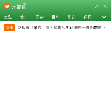
焦點
養生
醫療
百科
影音
課程
退休
吃飯會「暈碳」嗎？營養師挑戰連吃一週身體變化
快訊
揭控制血糖關鍵