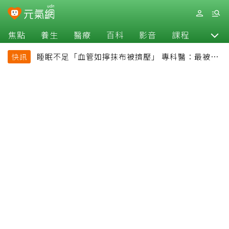
焦點
養生
醫療
百科
影音
課程
退休
睡眠不足「血管如擰抹布被擠壓」 專科醫：最被忽
快訊
略的抗老方法