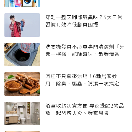
穿鞋一整天腳部飄異味？5大日常
習慣有效降低腳臭困擾
洗衣機發臭不必買專門清潔劑「牙
膏＋檸檬」能除霉味、散發清香
肉桂不只拿來烘焙！6種居家妙
用：除臭、驅蟲、清潔一次搞定
浴室收納別貪方便 專家提醒2物品
放一起恐增火災、發霉風險