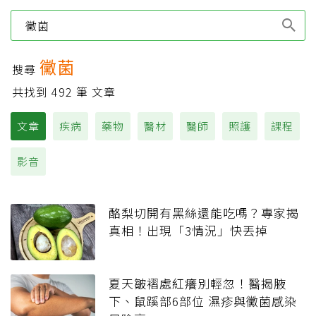
Type 1 or more
characters for results.
黴菌
搜尋
共找到
492
筆 文章
文章
疾病
藥物
醫材
醫師
照護
課程
影音
酪梨切開有黑絲還能吃嗎？專家揭
真相！出現「3情況」快丟掉
夏天皺褶處紅癢別輕忽！醫揭腋
下、鼠蹊部6部位 濕疹與黴菌感染