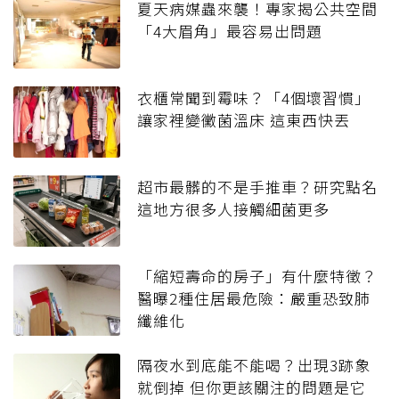
夏天病媒蟲來襲！專家揭公共空間
「4大眉角」最容易出問題
衣櫃常聞到霉味？「4個壞習慣」
讓家裡變黴菌溫床 這東西快丟
超市最髒的不是手推車？研究點名
這地方很多人接觸細菌更多
「縮短壽命的房子」有什麼特徵？
醫曝2種住居最危險：嚴重恐致肺
纖維化
隔夜水到底能不能喝？出現3跡象
就倒掉 但你更該關注的問題是它