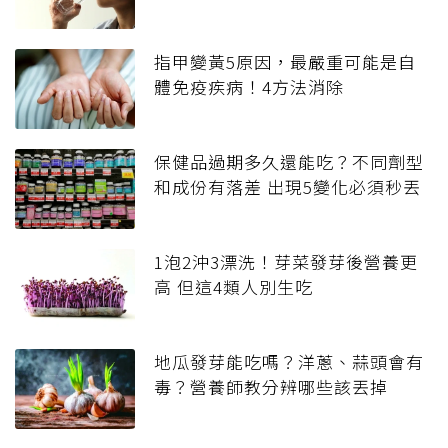
指甲變黃5原因，最嚴重可能是自
體免疫疾病！4方法消除
保健品過期多久還能吃？不同劑型
和成份有落差 出現5變化必須秒丟
1泡2沖3漂洗！芽菜發芽後營養更
高 但這4類人別生吃
地瓜發芽能吃嗎？洋蔥、蒜頭會有
毒？營養師教分辨哪些該丟掉