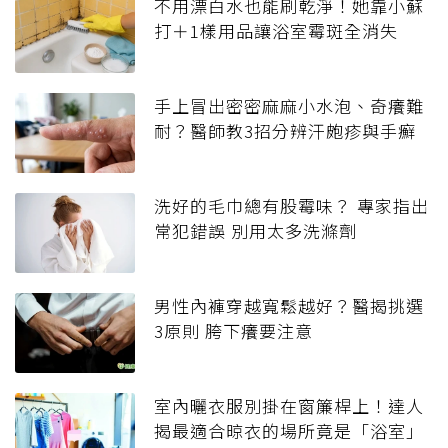
不用漂白水也能刷乾淨！她靠小蘇
打＋1樣用品讓浴室霉斑全消失
手上冒出密密麻麻小水泡、奇癢難
耐？醫師教3招分辨汗皰疹與手癬
洗好的毛巾總有股霉味？ 專家指出
常犯錯誤 別用太多洗滌劑
男性內褲穿越寬鬆越好？醫揭挑選
3原則 胯下癢要注意
室內曬衣服別掛在窗簾桿上！達人
揭最適合晾衣的場所竟是「浴室」