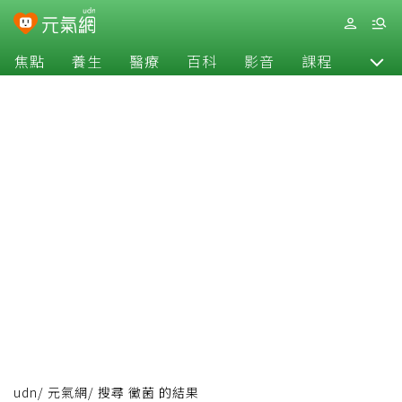
焦點
養生
醫療
百科
影音
課程
退休
udn
/
元氣網
/
搜尋 黴菌 的結果