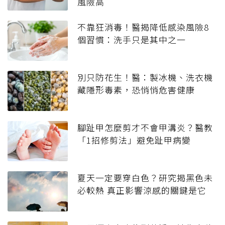
風險高
不靠狂消毒！醫揭降低感染風險8
個習慣：洗手只是其中之一
別只防花生！醫：製冰機、洗衣機
藏隱形毒素，恐悄悄危害健康
腳趾甲怎麼剪才不會甲溝炎？醫教
「1招修剪法」避免趾甲病變
夏天一定要穿白色？研究揭黑色未
必較熱 真正影響涼感的關鍵是它