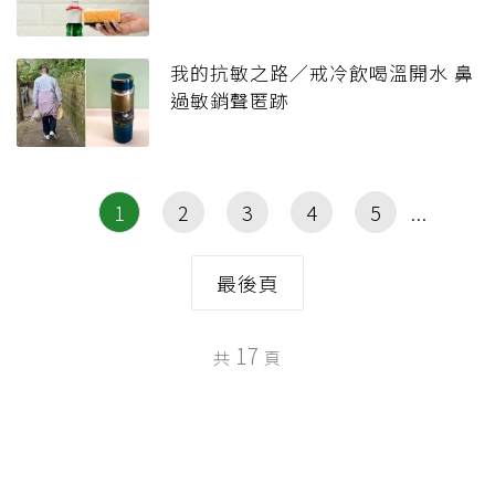
我的抗敏之路／戒冷飲喝溫開水 鼻
過敏銷聲匿跡
1
2
3
4
5
最後頁
17
共
頁