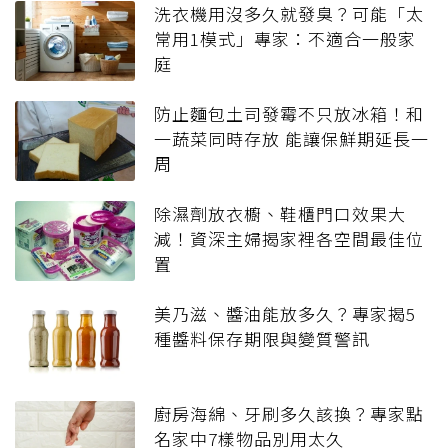
洗衣機用沒多久就發臭？可能「太
常用1模式」專家：不適合一般家
庭
防止麵包土司發霉不只放冰箱！和
一蔬菜同時存放 能讓保鮮期延長一
周
除濕劑放衣櫥、鞋櫃門口效果大
減！資深主婦揭家裡各空間最佳位
置
美乃滋、醬油能放多久？專家揭5
種醬料保存期限與變質警訊
廚房海綿、牙刷多久該換？專家點
名家中7樣物品別用太久