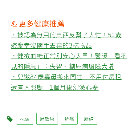
💪更多健康推薦
‧被認為無用的東西反幫了大忙！50歲
婦慶幸沒隨手丟棄的3樣物品
‧健檢血糖正常別安心太早！醫曝「看不
見的隱患」：失智、糖尿病風險大增
‧兒邀84歲寡母搬來同住「不用付房租
還有人照顧」1個月後幻滅心寒
枕頭
過敏原
背痛
塵蟎