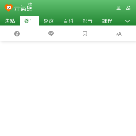
焦點
養生
醫療
百科
影音
課程
退休