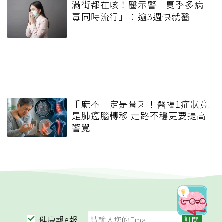
滿街都在咳！醫示警「夏季多病
毒同時流行」：逾3週快就醫
手麻不一定是骨刺！醫揭1症狀竟
是肺癌腦轉移 走路不穩更要提高
警覺
健康報e報