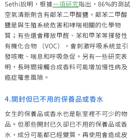
Sethi說明，根據
一項研究
指出，86%的測試
空氣清新劑含有鄰苯二甲酸鹽，鄰苯二甲酸
鹽是與生殖系統危害和哮喘相關的化學物
質；有些還會釋放甲醛、苯和甲苯等揮發性
有機化合物 （VOC），會刺激呼吸系統並引
發咳嗽、喘息和呼吸急促。另有一些研究表
明，長時間接觸合成香料可能增加慢性病及
癌症罹患風險。
4.開封但已不用的保養品或香水
女生的保養品或香水也是臥室裡不可少的物
品。但那些開封已久卻已不用的保養品或香
水，成分可能都已經變質，再使用會造成皮