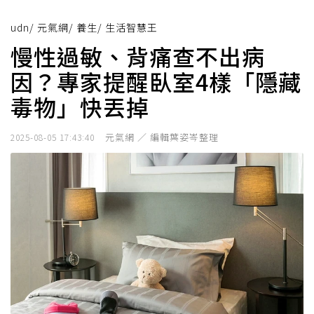
udn
/
元氣網
/
養生
/
生活智慧王
慢性過敏、背痛查不出病
因？專家提醒臥室4樣「隱藏
毒物」快丟掉
元氣網 ／ 編輯葉姿岑整理
2025-08-05 17:43:40