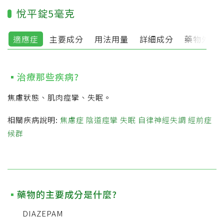
悅平錠5毫克
適應症
主要成分
用法用量
詳細成分
藥物外觀
治療那些疾病?
焦慮狀態、肌肉痙攣、失眠。
相關疾病說明:
焦慮症
陰道痙攣
失眠
自律神經失調
經前症
候群
藥物的主要成分是什麼?
DIAZEPAM