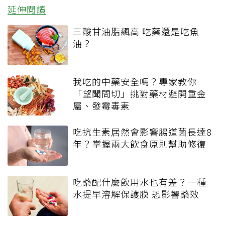
延伸閱讀
三酸甘油脂飆高 吃藥還是吃魚
油？
我吃的中藥安全嗎？專家教你
「望聞問切」挑對藥材避開重金
屬、發霉毒素
吃抗生素居然會影響腸道菌長達8
年？掌握兩大飲食原則幫助修復
吃藥配什麼飲用水也有差？一種
水提早溶解保護膜 恐影響藥效