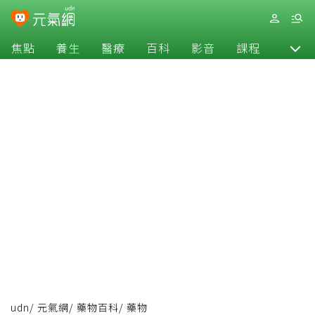
焦點
養生
醫療
百科
影音
課程
退休
udn
/
元氣網
/
藥物百科
/
藥物