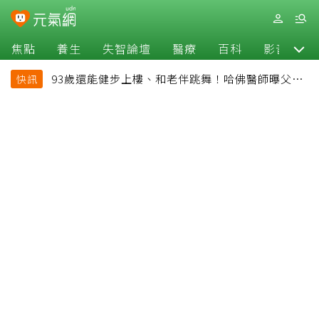
焦點
養生
失智論壇
醫療
百科
影音
93歲還能健步上樓、和老伴跳舞！哈佛醫師曝父親
快訊
長壽秘訣：沒吃保健品也不追養生潮