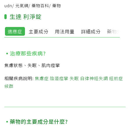
udn
/
元氣網
/
藥物百科
/
藥物
生達 利淨錠
適應症
主要成分
用法用量
詳細成分
藥物外觀
治療那些疾病?
焦慮狀態、失眠、肌肉痙攣
相關疾病說明:
焦慮症
陰道痙攣
失眠
自律神經失調
經前症
候群
藥物的主要成分是什麼?