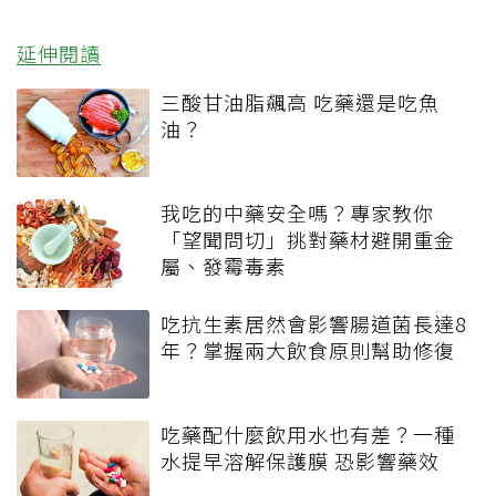
延伸閱讀
三酸甘油脂飆高 吃藥還是吃魚
油？
我吃的中藥安全嗎？專家教你
「望聞問切」挑對藥材避開重金
屬、發霉毒素
吃抗生素居然會影響腸道菌長達8
年？掌握兩大飲食原則幫助修復
吃藥配什麼飲用水也有差？一種
水提早溶解保護膜 恐影響藥效