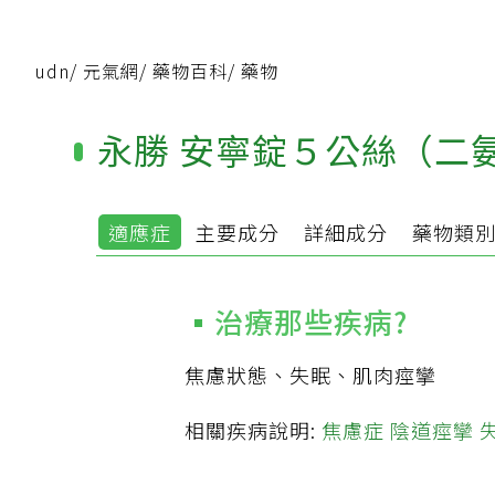
udn
/
元氣網
/
藥物百科
/
藥物
永勝 安寧錠５公絲（二
適應症
主要成分
詳細成分
藥物類
治療那些疾病?
焦慮狀態、失眠、肌肉痙攣
相關疾病說明:
焦慮症
陰道痙攣