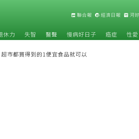
聯合報
經濟日報
河
退休力
失智
醫聲
慢病好日子
癌症
性愛
：超市都買得到的1便宜食品就可以