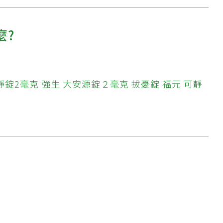
麼?
靜錠2毫克
強生 大安源錠２毫克
拔憂錠
福元 可靜