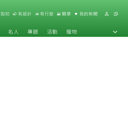
好如初
有設計
有行旅
願景
我的新聞
名人
專題
活動
寵物