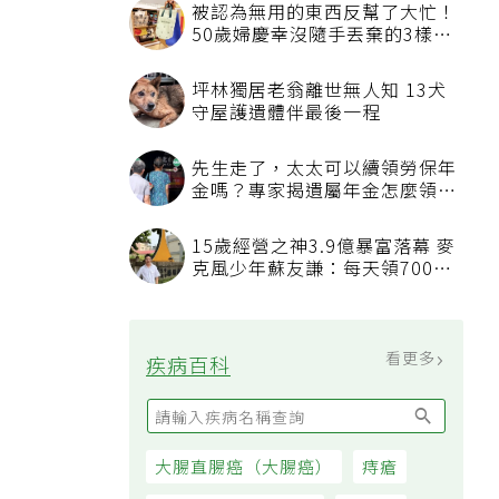
被認為無用的東西反幫了大忙！
50歲婦慶幸沒隨手丟棄的3樣物
品
坪林獨居老翁離世無人知 13犬
守屋護遺體伴最後一程
先生走了，太太可以續領勞保年
金嗎？專家揭遺屬年金怎麼領，
看順位還要看資格
15歲經營之神3.9億暴富落幕 麥
克風少年蘇友謙：每天領700元
過日子
看更多
疾病百科
大腸直腸癌（大腸癌）
痔瘡