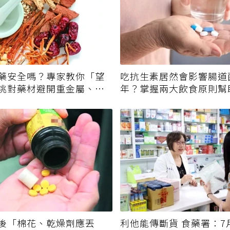
藥安全嗎？專家教你「望
吃抗生素居然會影響腸道
挑對藥材避開重金屬、發
年？掌握兩大飲食原則幫
後「棉花、乾燥劑應丟
利他能傳斷貨 食藥署：7