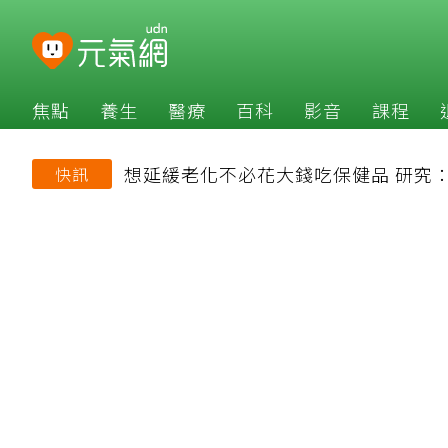
焦點
養生
醫療
百科
影音
課程
想延緩老化不必花大錢吃保健品 研究
快訊