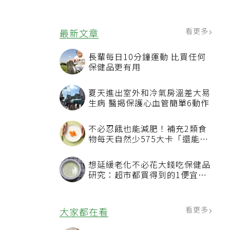
看更多
最新文章
長輩每日10分鐘運動 比買任何
保健品更有用
夏天進出室外和冷氣房溫差大易
生病 醫揭保護心血管簡單6動作
不必忍餓也能減肥！補充2類食
物每天自然少575大卡「還能吃
飽飽的」
想延緩老化不必花大錢吃保健品
研究：超市都買得到的1便宜食
品就可以
看更多
大家都在看