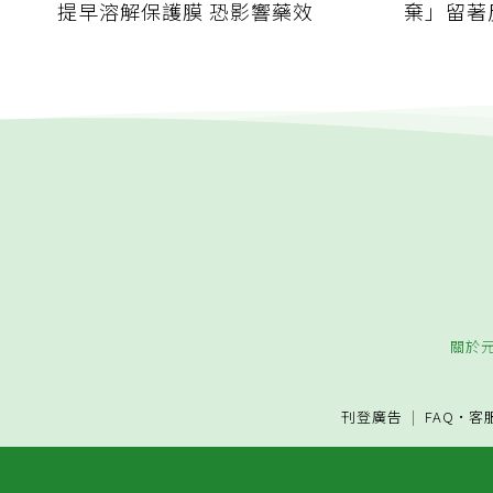
提早溶解保護膜 恐影響藥效
棄」留著
關於
刊登廣告
FAQ
·
客