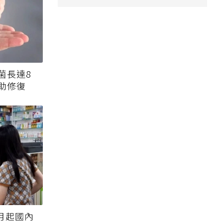
菌長達8
助修復
月起國內