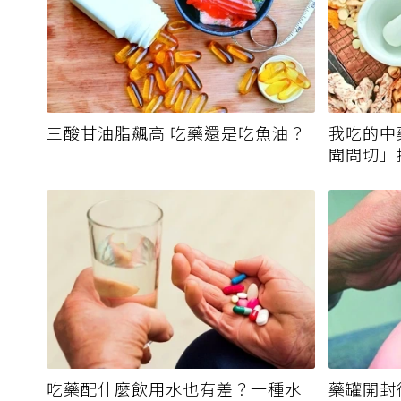
三酸甘油脂飆高 吃藥還是吃魚油？
我吃的中
聞問切」
霉毒素
吃藥配什麼飲用水也有差？一種水
藥罐開封