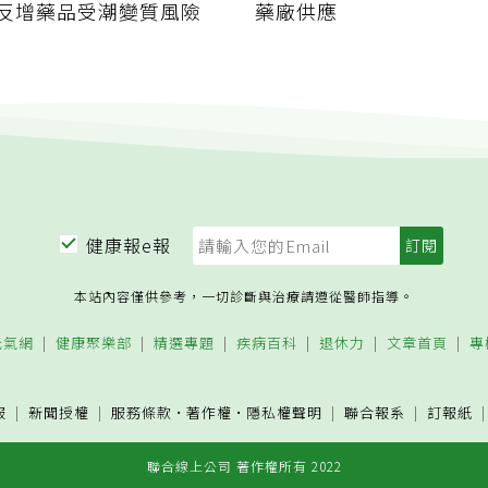
反增藥品受潮變質風險
藥廠供應
健康報e報
本站內容僅供參考，一切診斷與治療請遵從醫師指導。
元氣網
健康聚樂部
精選專題
疾病百科
退休力
文章首頁
專
服
新聞授權
服務條款
·
著作權
·
隱私權聲明
聯合報系
訂報紙
聯合線上公司 著作權所有 2022