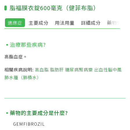
脂福膜衣錠600毫克（健菲布脂）
適應症
主要成分
用法用量
詳細成分
藥物外觀
治療那些疾病?
高酯血症。
相關疾病說明:
高血脂
脂肪肝
糖尿病腎病變
出血性腦中風
肺水腫（肺積水）
藥物的主要成分是什麼?
GEMFIBROZIL