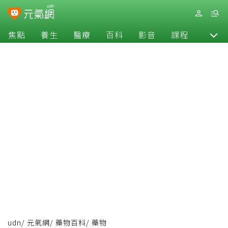
焦點
養生
醫療
百科
影音
課程
退休
udn
/
元氣網
/
藥物百科
/
藥物