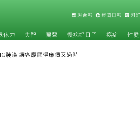
聯合報
經濟日報
河
退休力
失智
醫聲
慢病好日子
癌症
性愛
G裝潢 讓客廳顯得廉價又過時