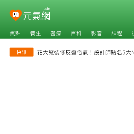
焦點
養生
醫療
百科
影音
課程
花大錢裝修反變俗氣！設計師點名5大N
快訊