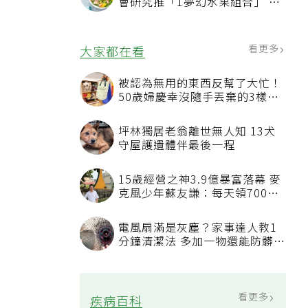
會研究推「1夢幻水果組合」 酪
梨加它改善血管功能
看更多
大家都在看
被認為無用的東西反幫了大忙！
50歲婦慶幸沒隨手丟棄的3樣物
品
坪林獨居老翁離世無人知 13犬
守屋護遺體伴最後一程
15歲經營之神3.9億暴富落幕 麥
克風少年蘇友謙：每天領700元
過日子
電風扇滿是灰塵？家事達人教1
分鐘清潔法 多加一物還能防髒汙
附著
看更多
疾病百科