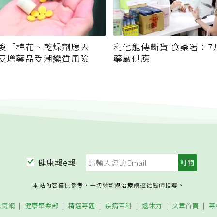
後「棉花、乾燥劑應丟
利他能傳斷貨 食藥署：7
反增藥品受潮變質風險
藥廠供應
健康報e報
本站內容僅供參考，一切診斷與治療請遵從醫師指導。
元氣網
健康聚樂部
精選專題
疾病百科
退休力
文章首頁
專