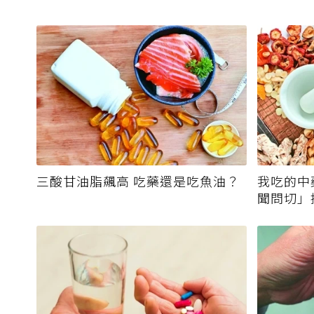
三酸甘油脂飆高 吃藥還是吃魚油？
我吃的中
聞問切」
霉毒素