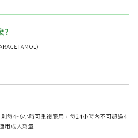
麼?
PARACETAMOL)
?
則每4~6小時可重複服用，每24小時內不可超過4
上適用成人劑量