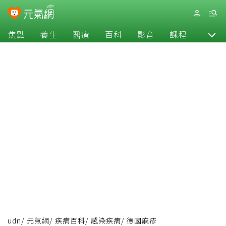
焦點
養生
醫療
百科
影音
課程
退休
udn
/
元氣網
/
疾病百科
/
感染疾病
/
德國麻疹