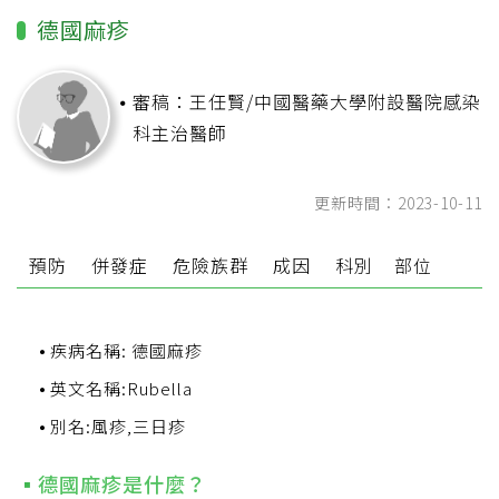
德國麻疹
審稿：王任賢/中國醫藥大學附設醫院感染
科主治醫師
更新時間：2023-10-11
狀
預防
併發症
危險族群
成因
科別
部位
疾病名稱: 德國麻疹
英文名稱:Rubella
別名:風疹,三日疹
德國麻疹是什麼？