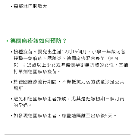
頸部淋巴腺腫大
德國麻疹該如何預防？
接種疫苗。嬰兒出生滿12到15個月、小學一年級可各
接種一劑麻疹、腮腺炎、德國麻疹混合疫苗（MM
R）；15歲以上少女或準備懷孕卻無抗體的女性，宜補
打單劑德國麻疹疫苗。
於德國麻疹流行期間，不帶抵抗力弱的孩童涉足公共
場所。
避免和德國麻疹患者接觸，尤其是妊娠初期三個月內
的孕婦。
如發現德國麻疹患者，應盡速隔離至出疹後5天。