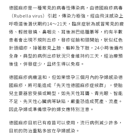
德國麻疹是一種常見的病毒性傳染病，由德國麻疹病毒
（Rubella virus）引起，傳染力極強，經由飛沫感染上
呼吸道後潛伏期約14～21天，臨床症狀為感冒常見的疲
倦、輕微發燒、鼻咽炎、耳後淋巴結腫脹等，約有半數
患者會出現不規則丘疹，發疹從臉和頸開始，狀似紅色
針頭細疹，接著散見上肢、軀幹及下肢，24小時後遍布
全身，典型的病例出疹狀況只會維持約三天，經治療預
後佳，併發症少，且終生得以免疫。
德國麻疹病癥溫和，但如果懷孕三個月內的孕婦感染德
國麻疹，將可能造成「先天性德國麻疹症候群」，使胎
兒主要器官受損或畸型，如先天性耳聾、青光眼、智能
不足、先天性心臟病等缺陷，嚴重恐造成死產、流產。
因此孕婦或準備懷孕的婦女應特別注意。
德國麻疹目前已有疫苗可以使用，流行病例減少許多，
目前的防治重點多放在孕婦感染。