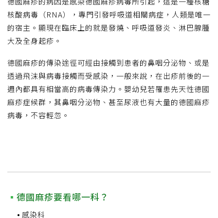
德國麻疹的病因是感染德國麻疹病毒所引起，這是一種核糖
核酸病毒（RNA），專門引發呼吸道相關病症，人類是唯一
的宿主。顯現在臨床上的就是發燒、呼吸道發炎、淋巴腺腫
大及全身起疹。
德國麻疹的傳染途徑可經由接觸到患者的鼻咽分泌物、或是
透過飛沫與病毒接觸而受感染，一般來說，在出疹前後的一
週內都具有相當高的病毒傳染力。嬰幼兒若罹患先天性德國
麻疹症候群，其鼻咽分泌物、甚至尿液也有大量的德國麻疹
病毒，不容輕忽。
德國麻疹要看哪一科？
感染科