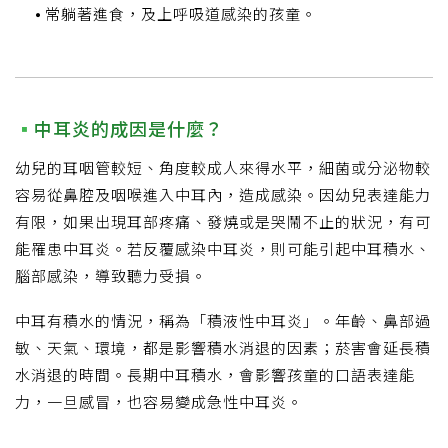
常躺著進食，及上呼吸道感染的孩童。
中耳炎的成因是什麼？
幼兒的耳咽管較短、角度較成人來得水平，細菌或分泌物較
容易從鼻腔及咽喉進入中耳內，造成感染。因幼兒表達能力
有限，如果出現耳部疼痛、發燒或是哭鬧不止的狀況，有可
能罹患中耳炎。若反覆感染中耳炎，則可能引起中耳積水、
腦部感染，導致聽力受損。
中耳有積水的情況，稱為「積液性中耳炎」。年齡、鼻部過
敏、天氣、環境，都是影響積水消退的因素；菸害會延長積
水消退的時間。長期中耳積水，會影響孩童的口語表達能
力，一旦感冒，也容易變成急性中耳炎。