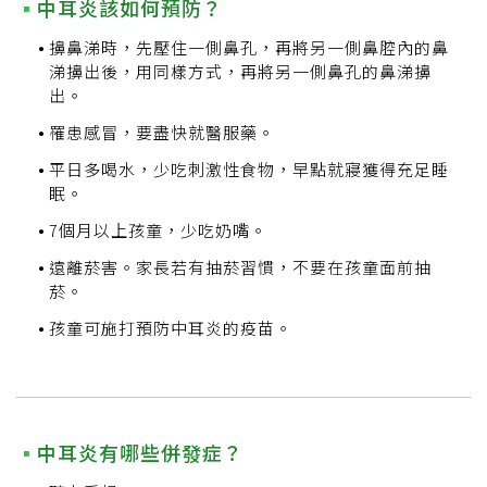
中耳炎該如何預防？
擤鼻涕時，先壓住一側鼻孔，再將另一側鼻腔內的鼻
涕擤出後，用同樣方式，再將另一側鼻孔的鼻涕擤
出。
罹患感冒，要盡快就醫服藥。
平日多喝水，少吃刺激性食物，早點就寢獲得充足睡
眠。
7個月以上孩童，少吃奶嘴。
遠離菸害。家長若有抽菸習慣，不要在孩童面前抽
菸。
孩童可施打預防中耳炎的疫苗。
中耳炎有哪些併發症？