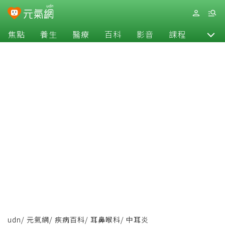
焦點
養生
醫療
百科
影音
課程
退休
udn
/
元氣網
/
疾病百科
/
耳鼻喉科
/
中耳炎