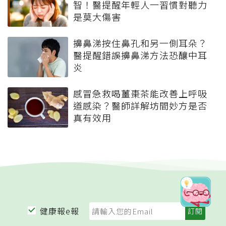
智！醫提醒年輕人一習慣對聽力
是莫大傷害
擤鼻涕按住鼻孔和另一側耳朵？
醫提醒錯誤擤鼻涕方法恐釀中耳
炎
感冒急救喝薑棗茶能改善上呼吸
道感染？醫師詳解坊間妙方是否
真有效用
健康報e報