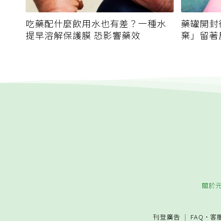
吃藥配什麼飲用水也有差？一種水
藥罐開封
提早溶解保護膜 恐影響藥效
棄」留著
關於
刊登廣告
FAQ
·
客