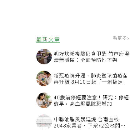
看更多
最新文章
明好炊粉複驗仍含甲醛 竹市府澄
清無隱匿：全面預防性下架
新冠疫情升溫、肺炎鏈球菌疫苗
再升級 8月10日起「一劑搞定」
40歲前停經要注意！研究：停經
愈早，高血壓風險恐增加
中聯油脂風暴延燒 台南查核
2048家業者、下架72公噸問題
油品