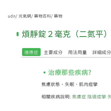
udn
/
元氣網
/
藥物百科
/
藥物
煩靜錠２毫克（二氮平
適應症
主要成分
用法用量
詳細成
治療那些疾病?
焦慮狀態、失眠、肌肉痙攣
相關疾病說明:
焦慮症
陰道痙攣