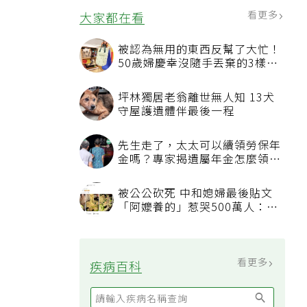
看更多
大家都在看
被認為無用的東西反幫了大忙！
50歲婦慶幸沒隨手丟棄的3樣物
品
坪林獨居老翁離世無人知 13犬
守屋護遺體伴最後一程
先生走了，太太可以續領勞保年
金嗎？專家揭遺屬年金怎麼領，
看順位還要看資格
被公公砍死 中和媳婦最後貼文
「阿嬤養的」惹哭500萬人：下
輩子要幸福
看更多
疾病百科