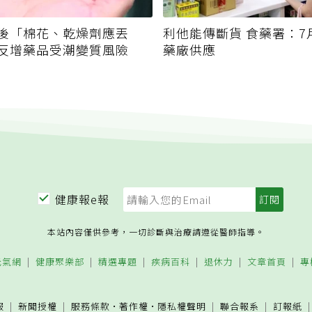
後「棉花、乾燥劑應丟
利他能傳斷貨 食藥署：7
反增藥品受潮變質風險
藥廠供應
健康報e報
本站內容僅供參考，一切診斷與治療請遵從醫師指導。
元氣網
健康聚樂部
精選專題
疾病百科
退休力
文章首頁
專
服
新聞授權
服務條款
·
著作權
·
隱私權聲明
聯合報系
訂報紙