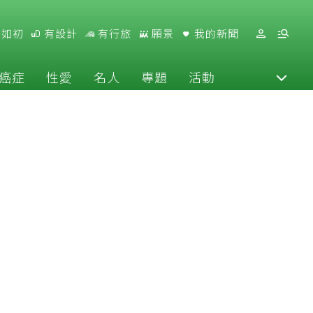
好如初
有設計
有行旅
願景
我的新聞
癌症
性愛
名人
專題
活動