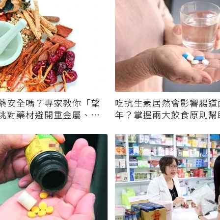
藥安全嗎？專家教你「望
吃抗生素居然會影響腸道
挑對藥材避開重金屬、發
年？掌握兩大飲食原則幫