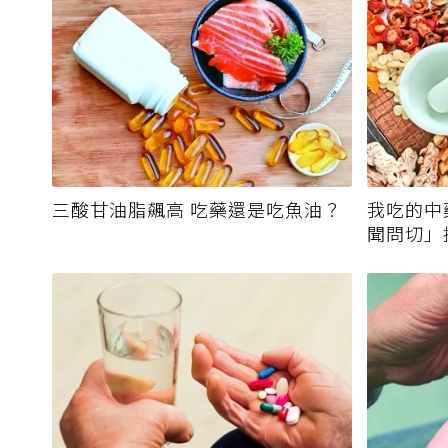
三酸甘油脂飆高 吃藥還是吃魚油？
我吃的中
聞問切」
霉毒素