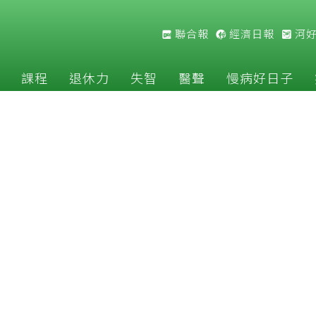
聯合報
經濟日報
河
課程
退休力
失智
醫聲
慢病好日子