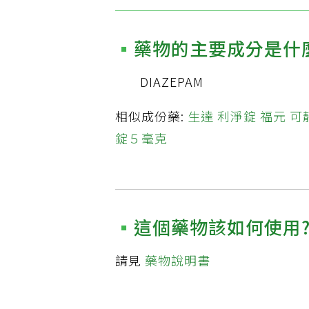
藥物的主要成分是什
DIAZEPAM
相似成份藥:
生達 利淨錠
福元 可
錠５毫克
這個藥物該如何使用
請見
藥物說明書