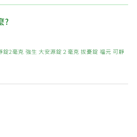
麼?
靜錠2毫克
強生 大安源錠２毫克
拔憂錠
福元 可靜
?