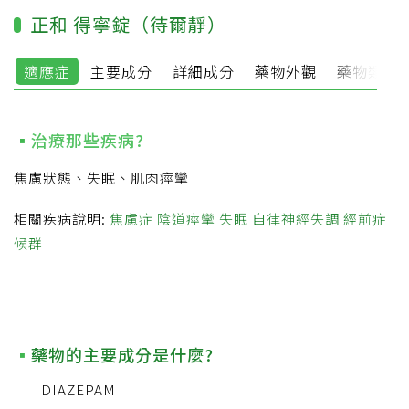
正和 得寧錠（待爾靜）
適應症
主要成分
詳細成分
藥物外觀
藥物類別
治療那些疾病?
焦慮狀態、失眠、肌肉痙攣
相關疾病說明:
焦慮症
陰道痙攣
失眠
自律神經失調
經前症
候群
藥物的主要成分是什麼?
DIAZEPAM