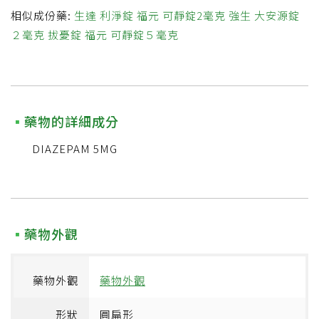
相似成份藥:
生達 利淨錠
福元 可靜錠2毫克
強生 大安源錠
２毫克
拔憂錠
福元 可靜錠５毫克
藥物的詳細成分
DIAZEPAM 5MG
藥物外觀
藥物外觀
藥物外觀
形狀
圓扁形