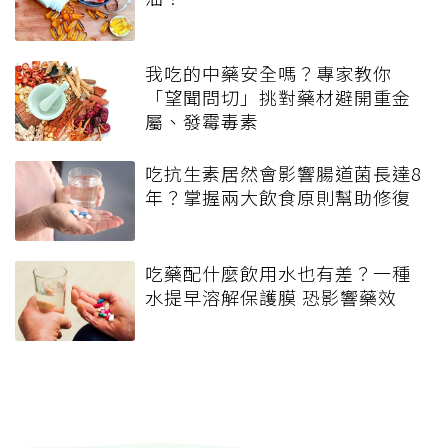
我吃的中藥安全嗎？專家教你
「望聞問切」挑對藥材避開重金
屬、發霉毒素
吃抗生素居然會影響腸道菌長達8
年？掌握兩大飲食原則幫助修復
吃藥配什麼飲用水也有差？一種
水提早溶解保護膜 恐影響藥效