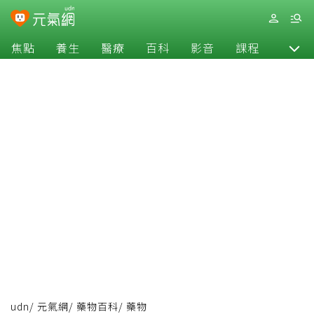
焦點
養生
醫療
百科
影音
課程
退休
udn
/
元氣網
/
藥物百科
/
藥物