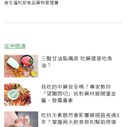
衛生福利部食品藥物管理署
延伸閱讀
三酸甘油脂飆高 吃藥還是吃魚
油？
我吃的中藥安全嗎？專家教你
「望聞問切」挑對藥材避開重金
屬、發霉毒素
吃抗生素居然會影響腸道菌長達8
年？掌握兩大飲食原則幫助修復