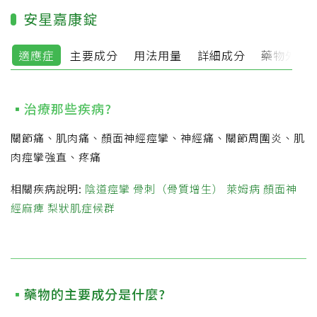
安星嘉康錠
適應症
主要成分
用法用量
詳細成分
藥物外觀
治療那些疾病?
關節痛、肌肉痛、顏面神經痙攣、神經痛、關節周圍炎、肌
肉痙攣強直、疼痛
相關疾病說明:
陰道痙攣
骨刺（骨質增生）
萊姆病
顏面神
經麻痺
梨狀肌症候群
藥物的主要成分是什麼?