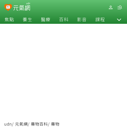
焦點
養生
醫療
百科
影音
課程
退休
udn
/
元氣網
/
藥物百科
/
藥物