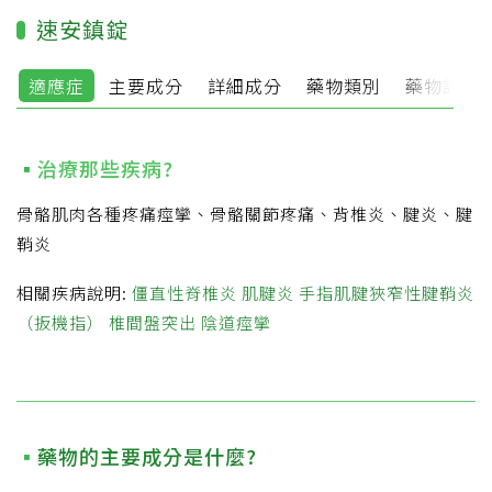
速安鎮錠
適應症
主要成分
詳細成分
藥物類別
藥物說明
治療那些疾病?
骨骼肌肉各種疼痛痙攣、骨骼關節疼痛、背椎炎、腱炎、腱
鞘炎
相關疾病說明:
僵直性脊椎炎
肌腱炎
手指肌腱狹窄性腱鞘炎
（扳機指）
椎間盤突出
陰道痙攣
藥物的主要成分是什麼?