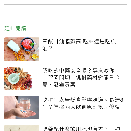
延伸閱讀
三酸甘油脂飆高 吃藥還是吃魚
油？
我吃的中藥安全嗎？專家教你
「望聞問切」挑對藥材避開重金
屬、發霉毒素
吃抗生素居然會影響腸道菌長達8
年？掌握兩大飲食原則幫助修復
吃藥配什麼飲用水也有差？一種