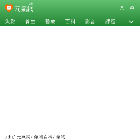
焦點
養生
醫療
百科
影音
課程
退休
udn
/
元氣網
/
藥物百科
/
藥物