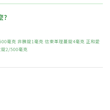
麼?
500毫克
非胰錠1毫克
信東革理蔓錠4毫克
正和愛
錠2/500毫克
?