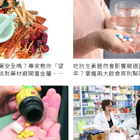
藥安全嗎？專家教你「望
吃抗生素居然會影響腸道
挑對藥材避開重金屬、發
年？掌握兩大飲食原則幫