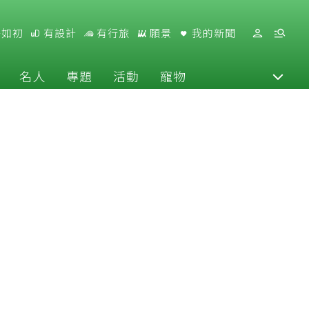
好如初
有設計
有行旅
願景
我的新聞
名人
專題
活動
寵物