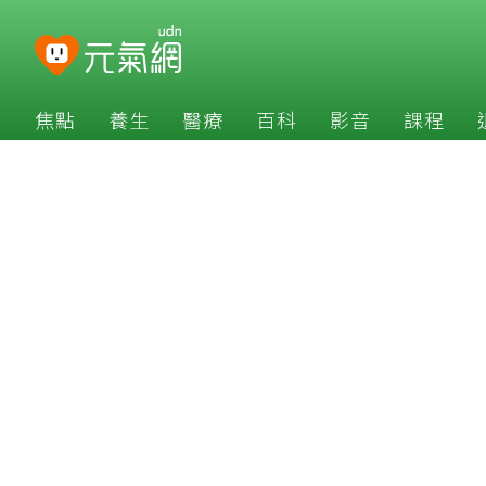
焦點
養生
醫療
百科
影音
課程