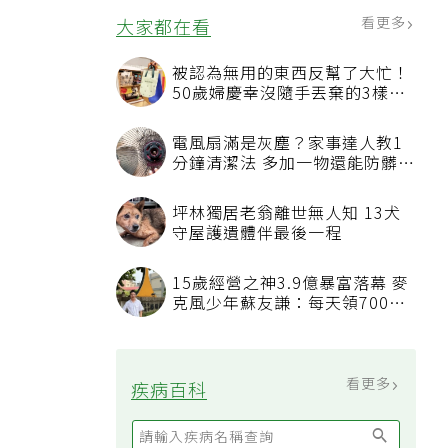
看更多
大家都在看
被認為無用的東西反幫了大忙！
50歲婦慶幸沒隨手丟棄的3樣物
品
電風扇滿是灰塵？家事達人教1
分鐘清潔法 多加一物還能防髒汙
附著
坪林獨居老翁離世無人知 13犬
守屋護遺體伴最後一程
15歲經營之神3.9億暴富落幕 麥
克風少年蘇友謙：每天領700元
過日子
看更多
疾病百科