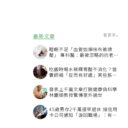
看更多
最新文章
睡眠不足「血管如擰抹布被擠
壓」 專科醫：最被忽略的抗老方
法
吃飯時喝水稀釋胃酸不消化？營
養師揭「反而有好處」某些族群
才要禁
發表上千篇文章打臉健康偽科學
林慶順教授驚傳意外過世
45歲男存2千萬提早退休 接信用
卡公司通知「淚回職場」：有錢
也碰壁