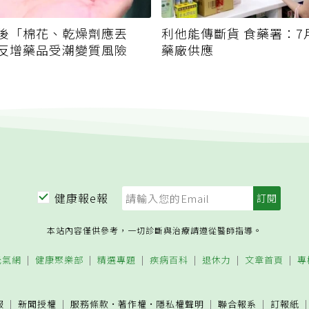
後「棉花、乾燥劑應丟
利他能傳斷貨 食藥署：7
反增藥品受潮變質風險
藥廠供應
健康報e報
本站內容僅供參考，一切診斷與治療請遵從醫師指導。
元氣網
健康聚樂部
精選專題
疾病百科
退休力
文章首頁
專
服
新聞授權
服務條款
·
著作權
·
隱私權聲明
聯合報系
訂報紙