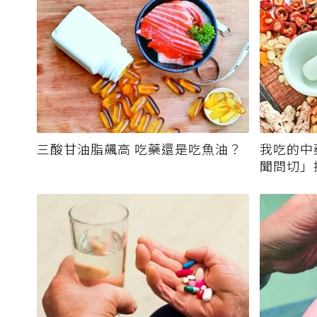
三酸甘油脂飆高 吃藥還是吃魚油？
我吃的中
聞問切」
霉毒素