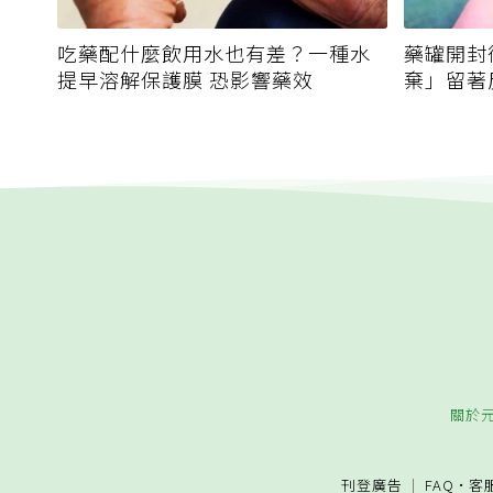
吃藥配什麼飲用水也有差？一種水
藥罐開封
提早溶解保護膜 恐影響藥效
棄」留著
關於
刊登廣告
FAQ
·
客