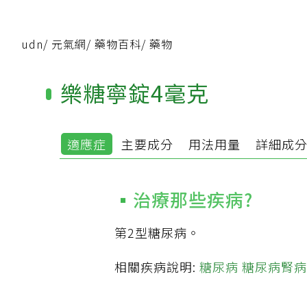
udn
/
元氣網
/
藥物百科
/
藥物
樂糖寧錠4毫克
適應症
主要成分
用法用量
詳細成
治療那些疾病?
第2型糖尿病。
相關疾病說明:
糖尿病
糖尿病腎病