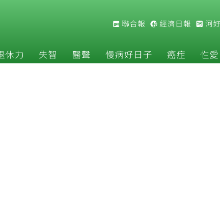
聯合報
經濟日報
河
退休力
失智
醫聲
慢病好日子
癌症
性愛