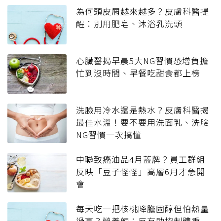
為何頭皮屑越來越多？皮膚科醫提
醒：別用肥皂、沐浴乳洗頭
心臟醫揭早晨5大NG習慣恐增負擔
忙到沒時間、早餐吃甜食都上榜
洗臉用冷水還是熱水？皮膚科醫揭
最佳水溫！要不要用洗面乳、洗臉
NG習慣一次搞懂
中聯致癌油品4月蓋牌？員工群組
反映「豆子怪怪」高層6月才急開
會
每天吃一把核桃降膽固醇但怕熱量
過高？營養師：反有助控制體重