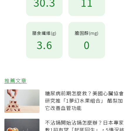
30.3
11
膳食纖維(g)
膽固醇(mg)
3.6
0
推薦文章
糖尿病前期怎麼救？美國心臟協會
研究推「1夢幻水果組合」 酪梨加
它改善血管功能
不沾鍋開始沾鍋怎麼辦？日本專家
教1招有望「起死回生」，5情況該