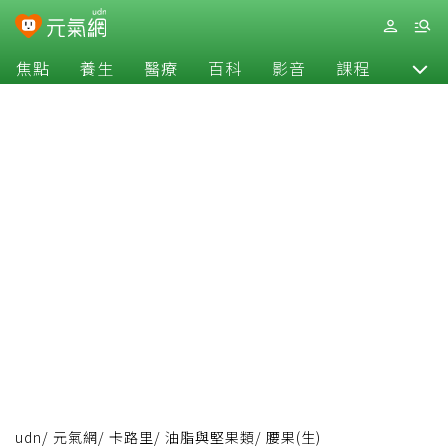
焦點
養生
醫療
百科
影音
課程
退休
udn
/
元氣網
/
卡路里
/
油脂與堅果類
/
腰果(生)