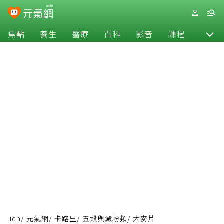
焦點
養生
醫療
百科
影音
課程
退休
udn
/
元氣網
/
卡路里
/
五穀與澱粉類
/
大麥片