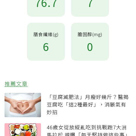
76.7
7
膳食纖維(g)
膽固醇(mg)
6
0
推薦文章
「豆腐減肥法」月瘦好幾斤？醫揭
豆腐吃「這2種最好」，消脹氣有
妙招
46歲女從放縱亂吃到挑戰跑7大洲
馬拉松 親曝「每天堅持做這些事」