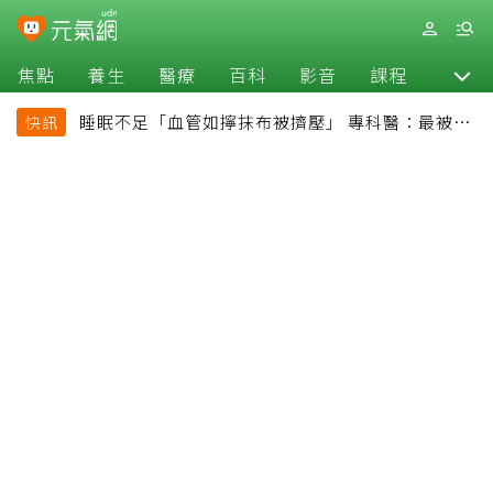
焦點
養生
醫療
百科
影音
課程
退休
睡眠不足「血管如擰抹布被擠壓」 專科醫：最被忽
快訊
略的抗老方法