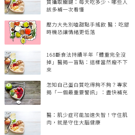
質攝取關鍵：每天吃多少、哪些人
該多補一次看懂
壓力大先別嗑甜點手搖飲 醫：吃錯
時機恐讓情緒更低落
168斷食法持續半年「體重完全沒
掉」醫揭一盲點：這樣當然瘦不下
來
怎知自己蛋白質吃得夠不夠？專家
揭「一個最重要警訊」：盡快補充
醫：肌少症可能加速失智！守住肌
肉，就是守住大腦健康