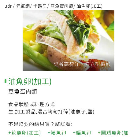
udn
/
元氣網
/
卡路里
/
豆魚蛋肉類
/
油魚卵(加工)
記者高智洋、陳立凱攝影
油魚卵(加工)
豆魚蛋肉類
食品狀態或料理方式
生,加工製品,混合均勻打碎(油魚子,鹽)
不是您要的結果嗎？試試看:
鮸魚卵(加工)
鰆魚卵
鯔魚卵
圓鱈魚卵(加