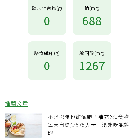
碳水化合物(g)
鈉(mg)
0
688
膳食纖維(g)
膽固醇(mg)
0
1267
推薦文章
不必忍餓也能減肥！補充2類食物
每天自然少575大卡「還能吃飽飽
的」