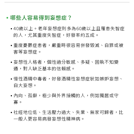
哪些人容易得到妄想症？
40歲以上。老年妄想症則多為60歲以上且罹患失智症
的人，尤其重度失智症，好發率約五成。
重度憂鬱症患者，嚴重時很容易併發毀滅、自罪或被
害等妄想症。
妄想性人格者，個性過分敏感、多疑、固執不知變
通，對人缺乏基本的信賴感。
慢性酒精中毒者，好發酒精性妄想症狀如嫉妒妄想、
自大妄想。
內向、孤僻，極少與外界接觸的人，例如獨居或守
寡。
社經地位低、生活壓力過大、失業、無家可歸者，比
一般人更容易病發妄想性精神病。