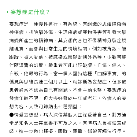
妄想症是什麼？
妄想症是一種慢性進行、有系統、有組織的思維障礙精
神疾病，排除腦外傷、生理疾病或藥物侵害等引發大腦
病變所產生的精神病，其妄想內容也不像精神分裂症脫
離現實，而會與日常生活的情境相關，例如被背叛、被
跟蹤、被人愛慕、被感染或懷疑配偶外遇等，少數可能
伴隨短暫的幻覺，嚴重者可能出現破壞、自傷、傷人、
自殺、他殺的行為。當一個人堅持這種「曲解事實」的
偏見與思維長達三個月以上，就診斷為妄想症，但多數
患者通常不認為自己有問題、不會主動求醫。妄想症的
發病年齡不限，但大多好發於中年或老年，依病人的妄
想內容，大致可歸納出七種類型：
●情愛妄想型，病人深信某個人正深愛著自己，對方通
常是知名人士甚至遙不可及之人，有時病人會被惱羞成
怒，進一步做出騷擾、跟蹤、襲擊、綁架等觸法行徑。