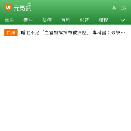
焦點
養生
醫療
百科
影音
課程
退休
睡眠不足「血管如擰抹布被擠壓」 專科醫：最被忽
快訊
略的抗老方法