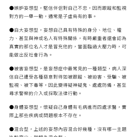
●嫉妒妄想型，堅信伴侶對自己不忠，因而跟蹤和監視
對方的一舉一動，通常是子虛烏有的事。
●自大妄想型，妄想自己具有特殊的身分、地位、權
力、甚至與神或名人有特殊關係，有時嚴重者還會認為
真實的那位名人才是冒充他的，當面臨過大壓力時，可
能做出反社會行為。
●被害妄想型，是妄想症中最常見的一種類型，病人深
信自己遭受各種惡意對待如被跟蹤、被迫害、受騙、被
監視、被下毒等，因此變得疑神疑鬼、處處防備，甚至
尋求警察的介入或採取法律行動。
●身體妄想型，懷疑自己身體有毛病進而四處求醫，實
際上那些疾病或問題根本不存在。
●混合型，上述的妄想內容混合好幾種，沒有哪一主題