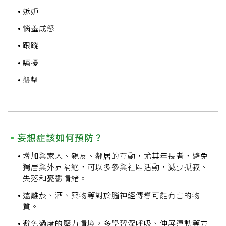
嫉妒
惱羞成怒
跟蹤
騷擾
襲擊
妄想症該如何預防？
增加與家人、親友、鄰居的互動，尤其年長者，避免
獨居與外界隔絕，可以多參與社區活動，減少孤寂、
失落和憂鬱情緒。
遠離菸、酒、藥物等對於腦神經傳導可能有害的物
質。
避免過度的壓力情境，多學習深呼吸、伸展運動等方