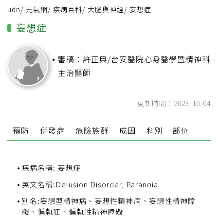
udn
/
元氣網
/
疾病百科
/
大腦與神經
/
妄想症
妄想症
審稿：許正典/台安醫院心身醫學暨精神科
主治醫師
更新時間：2023-10-04
狀
預防
併發症
危險族群
成因
科別
部位
疾病名稱: 妄想症
英文名稱:Delusion Disorder, Paranoia
別名:妄想型精神病、妄想性精神病、妄想性精神障
礙、偏執狂、偏執性精神障礙