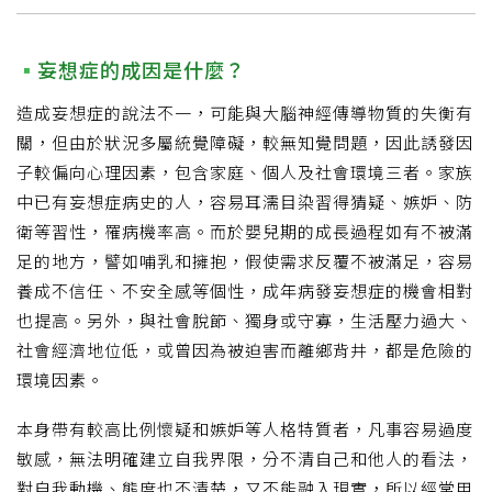
妄想症的成因是什麼？
造成妄想症的說法不一，可能與大腦神經傳導物質的失衡有
關，但由於狀況多屬統覺障礙，較無知覺問題，因此誘發因
子較偏向心理因素，包含家庭、個人及社會環境三者。家族
中已有妄想症病史的人，容易耳濡目染習得猜疑、嫉妒、防
衛等習性，罹病機率高。而於嬰兒期的成長過程如有不被滿
足的地方，譬如哺乳和擁抱，假使需求反覆不被滿足，容易
養成不信任、不安全感等個性，成年病發妄想症的機會相對
也提高。另外，與社會脫節、獨身或守寡，生活壓力過大、
社會經濟地位低，或曾因為被迫害而離鄉背井，都是危險的
環境因素。
本身帶有較高比例懷疑和嫉妒等人格特質者，凡事容易過度
敏感，無法明確建立自我界限，分不清自己和他人的看法，
對自我動機、態度也不清楚，又不能融入現實，所以經常用