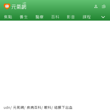
焦點
養生
醫療
百科
影音
課程
退休
udn
/
元氣網
/
疾病百科
/
眼科
/
結膜下出血