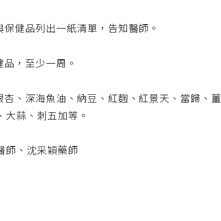
師與自己正在吃的其他產品、藥物是否衝突。
品與保健品列出一紙清單，告知醫師。
健品，至少一周。
括銀杏、深海魚油、納豆、紅麴、紅景天、當歸、
、大蒜、刺五加等。
醫師、沈采穎藥師