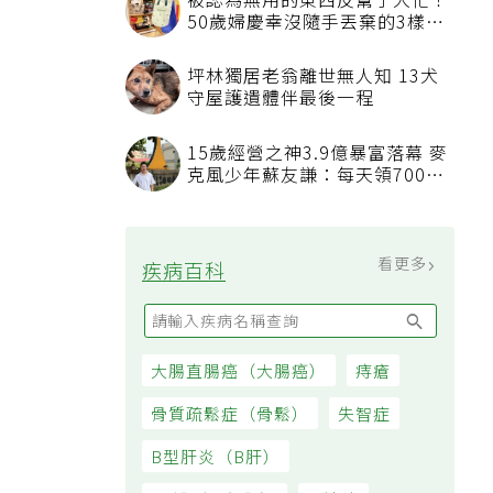
薑
看更多
最新文章
睡眠不足「血管如擰抹布被擠