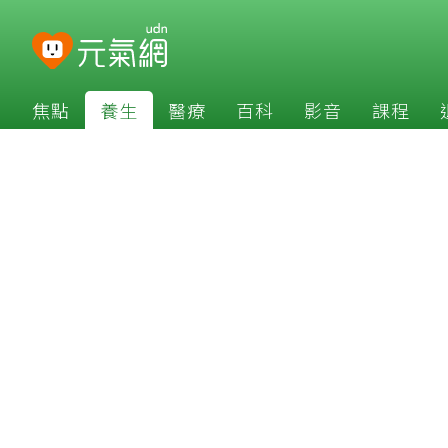
焦點
養生
醫療
百科
影音
課程