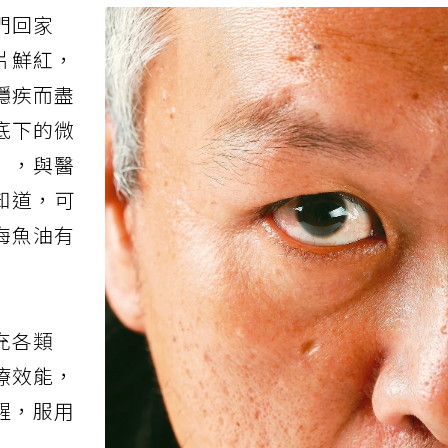
門回家
片鮮紅，
隱疾而盡
底下的微
」，與醫
知道，可
海
魚油
有
充各類
療效能，
醒，服用