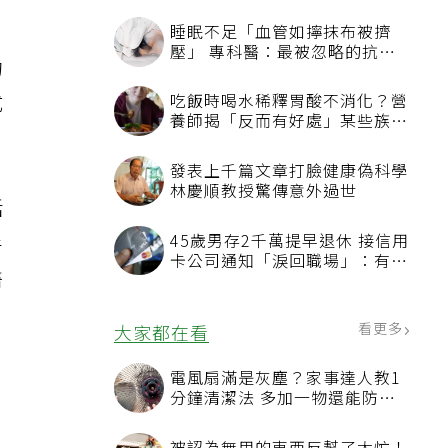
的
式
括
手
醫