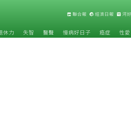
聯合報
經濟日報
河
退休力
失智
醫聲
慢病好日子
癌症
性愛