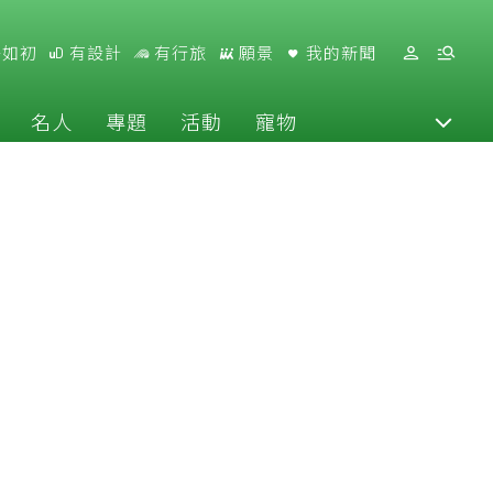
好如初
有設計
有行旅
願景
我的新聞
名人
專題
活動
寵物