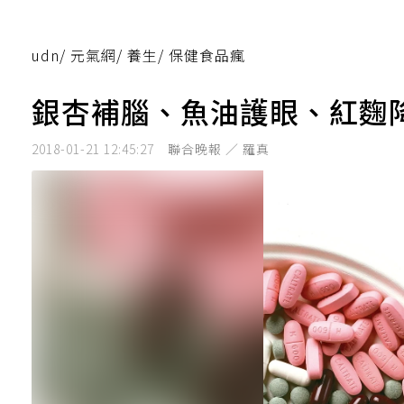
udn
/
元氣網
/
養生
/
保健食品瘋
銀杏補腦、魚油護眼、紅麴
2018-01-21 12:45:27
聯合晚報 ／ 羅真