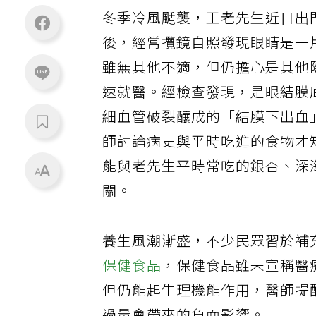
冬季冷風颳襲，王老先生近日出
後，經常攬鏡自照發現眼睛是一
雖無其他不適，但仍擔心是其他
速就醫。經檢查發現，是眼結膜
細血管破裂釀成的「
結膜下出血
師討論病史與平時吃進的食物才
能與老先生平時常吃的
銀杏
、深
關。
養生風潮漸盛，不少民眾習於補
保健食品
，保健食品雖未宣稱醫
但仍能起生理機能作用，醫師提