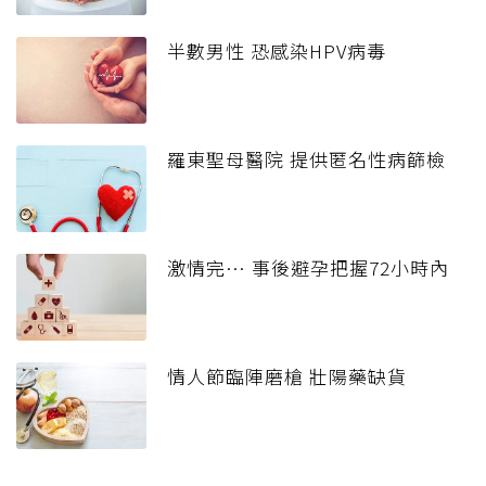
半數男性 恐感染HPV病毒
羅東聖母醫院 提供匿名性病篩檢
激情完… 事後避孕把握72小時內
情人節臨陣磨槍 壯陽藥缺貨