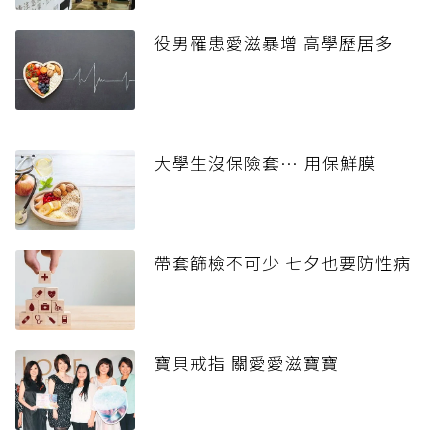
役男罹患愛滋暴增 高學歷居多
大學生沒保險套… 用保鮮膜
帶套篩檢不可少 七夕也要防性病
寶貝戒指 關愛愛滋寶寶