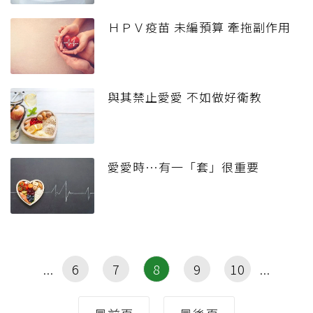
ＨＰＶ疫苗 未編預算 牽拖副作用
與其禁止愛愛 不如做好衛教
愛愛時…有一「套」很重要
6
7
8
9
10