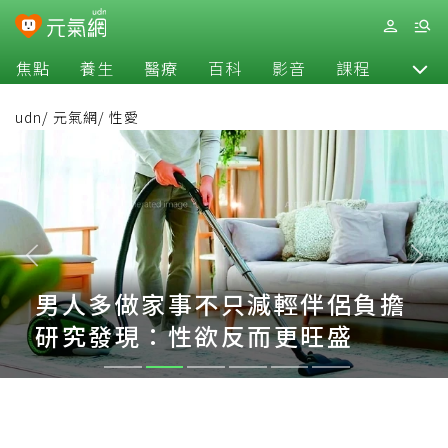
焦點
養生
醫療
百科
影音
課程
退休
udn
/
元氣網
/
性愛
男人多做家事不只減輕伴侶負擔
研究發現：性欲反而更旺盛