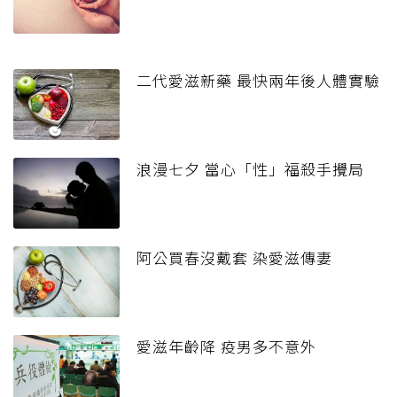
二代愛滋新藥 最快兩年後人體實驗
浪漫七夕 當心「性」福殺手攪局
阿公買春沒戴套 染愛滋傳妻
愛滋年齡降 疫男多不意外