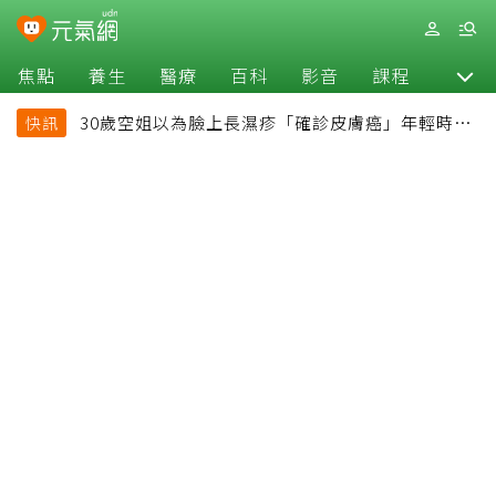
焦點
養生
醫療
百科
影音
課程
退休
30歲空姐以為臉上長濕疹「確診皮膚癌」年輕時一
快訊
習慣釀惡果超後悔