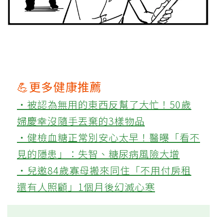
💪更多健康推薦
‧被認為無用的東西反幫了大忙！50歲
婦慶幸沒隨手丟棄的3樣物品
‧健檢血糖正常別安心太早！醫曝「看不
見的隱患」：失智、糖尿病風險大增
‧兒邀84歲寡母搬來同住「不用付房租
還有人照顧」1個月後幻滅心寒