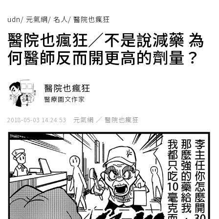
udn
/
元氣網
/
名人
/
醫院也瘋狂
醫院也瘋狂／不是說減藥 為
何醫師反而開更高的劑量？
醫院也瘋狂
醫療圖文作家
元氣網 ／ 醫院也瘋狂
2018-05-03 14:24:53