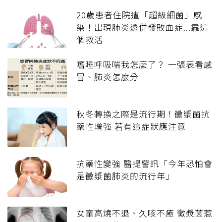
20歲患者住院遭「超級細菌」感
染！出現肺炎還併發敗血症...靠這
個救活
嗜睡呼吸喘我怎麼了？ 一張表看感
冒、肺炎怎麼分
秋冬轉換之際是流行期！黴漿菌抗
藥性增強 若有這症狀應注意
抗藥性變強 醫提警訊「今年恐怕會
是黴漿菌肺炎的流行年」
女童高燒不退、久咳不癒 黴漿菌惹