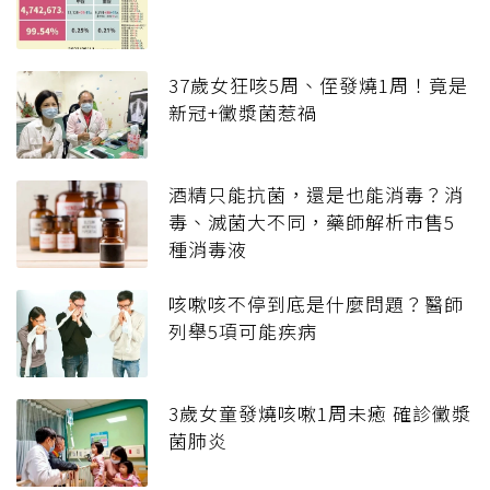
37歲女狂咳5周、侄發燒1周！竟是
新冠+黴漿菌惹禍
酒精只能抗菌，還是也能消毒？消
毒、滅菌大不同，藥師解析市售5
種消毒液
咳嗽咳不停到底是什麼問題？醫師
列舉5項可能疾病
3歲女童發燒咳嗽1周未癒 確診黴漿
菌肺炎