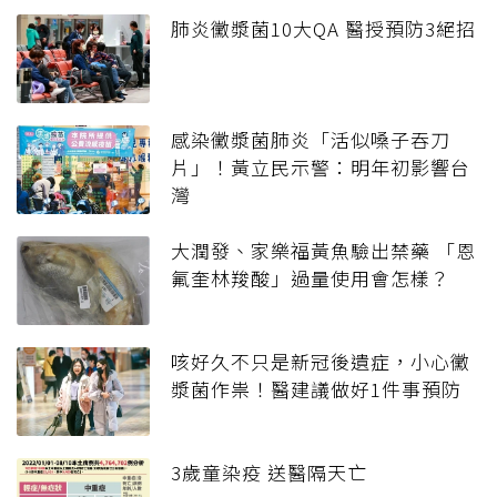
肺炎黴漿菌10大QA 醫授預防3絕招
感染黴漿菌肺炎「活似嗓子吞刀
片」！黃立民示警：明年初影響台
灣
大潤發、家樂福黃魚驗出禁藥 「恩
氟奎林羧酸」過量使用會怎樣？
咳好久不只是新冠後遺症，小心黴
漿菌作祟！醫建議做好1件事預防
3歲童染疫 送醫隔天亡