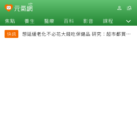
焦點
養生
醫療
百科
影音
課程
退休
想延緩老化不必花大錢吃保健品 研究：超市都買得
快訊
到的1便宜食品就可以