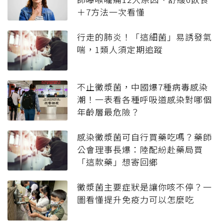
＋7方法一次看懂
行走的肺炎！「這細菌」易誘發氣
喘，1類人須定期追蹤
不止黴漿菌，中國爆7種病毒感染
潮！一表看各種呼吸道感染對哪個
年齡層最危險？
感染黴漿菌可自行買藥吃嗎？藥師
公會理事長爆：陸配紛赴藥局買
「這款藥」想寄回鄉
黴漿菌主要症狀是讓你咳不停？一
圖看懂提升免疫力可以怎麼吃