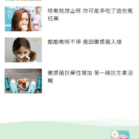
咳嗽就想止咳 你可能多吃了這些冤
枉藥
酷酷嗽咳不停 竟因黴漿菌入侵
黴漿菌抗藥性增加 第一線抗生素沒
轍