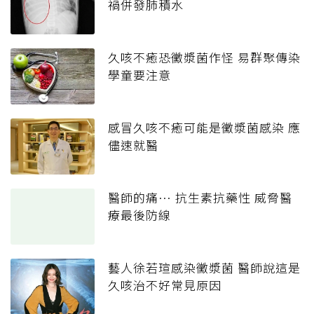
禍併發肺積水
久咳不癒恐黴漿菌作怪 易群聚傳染
學童要注意
感冒久咳不癒可能是黴漿菌感染 應
儘速就醫
醫師的痛… 抗生素抗藥性 威脅醫
療最後防線
藝人徐若瑄感染黴漿菌 醫師說這是
久咳治不好常見原因