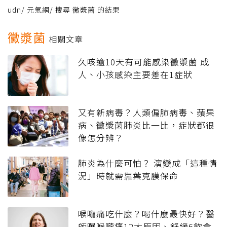
udn
/
元氣網
/
搜尋 黴漿菌 的結果
黴漿菌
相關文章
久咳逾10天有可能感染黴漿菌 成
人、小孩感染主要差在1症狀
又有新病毒？人類偏肺病毒、蘋果
病、黴漿菌肺炎比一比，症狀都很
像怎分辨？
肺炎為什麼可怕？ 演變成「這種情
況」時就需靠葉克膜保命
喉嚨痛吃什麼？喝什麼最快好？醫
師曝喉嚨痛12大原因、舒緩6飲食