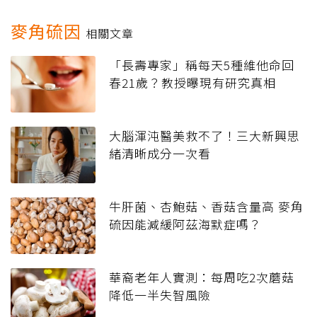
麥角硫因
相關文章
「長壽專家」稱每天5種維他命回
春21歲？教授曝現有研究真相
大腦渾沌醫美救不了！三大新興思
緒清晰成分一次看
牛肝菌、杏鮑菇、香菇含量高 麥角
硫因能減緩阿茲海默症嗎？
華裔老年人實測：每周吃2次蘑菇
降低一半失智風險