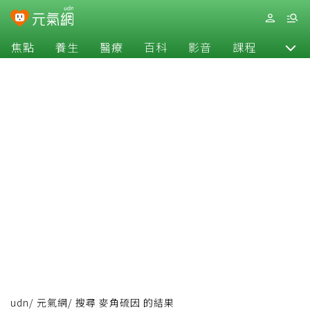
焦點
養生
醫療
百科
影音
課程
退休
udn
/
元氣網
/
搜尋 麥角硫因 的結果