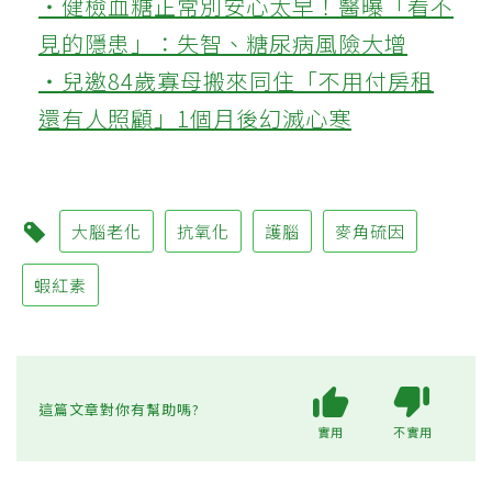
‧健檢血糖正常別安心太早！醫曝「看不
見的隱患」：失智、糖尿病風險大增
‧兒邀84歲寡母搬來同住「不用付房租
還有人照顧」1個月後幻滅心寒
大腦老化
抗氧化
護腦
麥角硫因
蝦紅素
這篇文章對你有幫助嗎?
實用
不實用