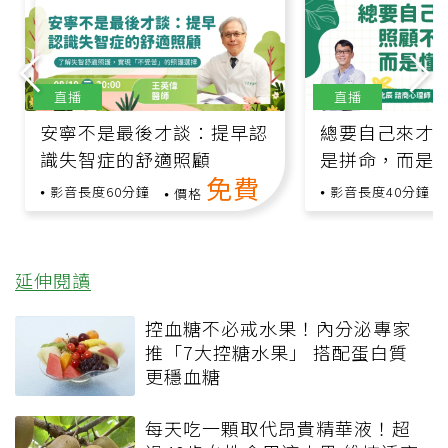
直播
直播
安寧不是最後才談：提早認
總要自己來才安
識失智症的舒適照顧
是拼命，而是
免費
影音長度60分鐘
影音長度40分鐘
價格
延伸閱讀
控血糖不必戒水果！內分泌專家
推「7大控糖水果」 搭配蛋白質
更穩血糖
每天吃一顆取代昂貴精華液！超