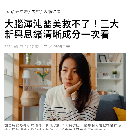
udn
/
元氣網
/
失智
/
大腦健康
大腦渾沌醫美救不了！三大
新興思緒清晰成分一次看
文 ／ 特別企畫
2024-05-07 16:27:52
如果只顧及外型的修整，但卻忽略了大腦健康，讓整個人看起來精神渙
散、思緒混沌，縱使外型線條再完美也無法顯現真正的亮麗。