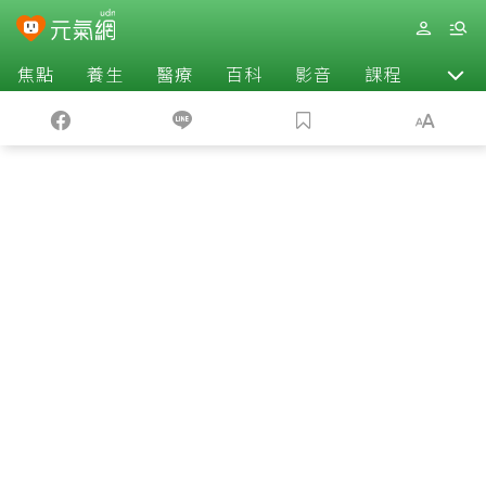
焦點
養生
醫療
百科
影音
課程
退休