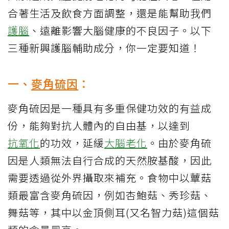
合著生活及飲食方面調整，還是能幫助我們
護腦
、遠離影響大腦健康的不良因子。以下
三種新興護腦輔助成分，你一定要知道！
一、
麥角硫因
：
麥角硫因是一種具有多重保健功效的有益成
份，能夠對抗人體內的自由基，以達到
抗氧化
的功效，延緩
大腦老化
。由於麥角硫
因是人類無法自行合成的天然胺基酸，因此
需要透過從外界攝取來補充。食物中以蕈菇
類最富含麥角硫因，例如杏鮑菇、秀珍菇、
舞菇等，其中以金頂側耳(又名智力菇)這個菇