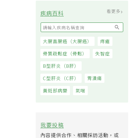
看更多
疾病百科
大腸直腸癌（大腸癌）
痔瘡
骨質疏鬆症（骨鬆）
失智症
B型肝炎（B肝）
C型肝炎（C肝）
胃潰瘍
黃斑部病變
氣喘
我要投稿
內容提供合作、相關採訪活動，或