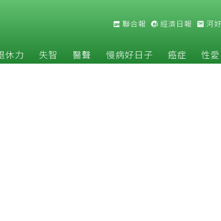
聯合報
經濟日報
河
退休力
失智
醫聲
慢病好日子
癌症
性愛