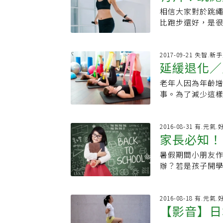
在跳繩的過程中
暖身不夠，或運
相信大家對於跳
跳繩訓練可以燃脂
雙腿併跳時承受
比跑步還好，是
影片嗎？快上「
健肌肉，就不容
助跑步訓練及訓
效！HBA-Li
主要使用小腿肌
跳繩的基本動作，
方法，更提供滿
拉筋及充分按摩
力跳以及間歇訓
2017-09-21 失智.新
身路上，不孤單！YT：
控制、易握，且
延緩退化／
事項，快跟著Pak
https://www.f
使線條變長變纖
多變性 提升難度
https://www
老年人因為年齡
繩技巧醫師建議
肌勵」粉絲專頁按
事。為了減少這
著地時膝蓋微彎
資訊、健康方法
要，而且他發現
及體重過重、膝
姐妹們的健身路上，不
相關的生活物品
沒有做暖身運動
https://www.f
甫說，彩色彈力
2016-08-31 有.元氣
除了把速度逐漸
https://www
家長必知！
變化多，可拉、
手扶住膝蓋，以
能引領長輩產生愉
點，包括繩長、握
暑假期間小朋友
體，放在肩胛骨
線向前。2. 預
辦？若是孩子開
練雙手三頭肌，一次十五下， 每下五秒。2.訓
一致，由外向內握
助孩子將心思放回
子交叉放在單腳
子使前臂高於手肘。
息不正常，到了
秒。。3.訓練手
拉直繩子。看完
課精神不濟，建
2016-08-18 有.元氣
接起球來，可以加
健身夥伴和瘦身
【影音】日
間，表現良好時可
拿起來，藉由五顏
醫︰錯誤觀念臺中
給他滿滿的動力