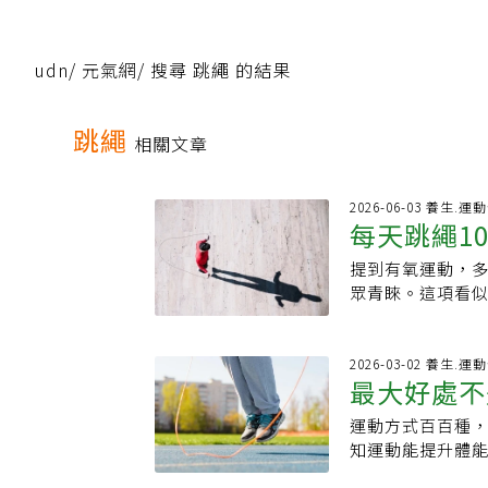
udn
/
元氣網
/
搜尋 跳繩 的結果
跳繩
相關文章
2026-06-03 養生.運
每天跳繩1
提到有氧運動，
心肺功能、
眾青睞。這項看
內提升心肺功能
高效率的全身性
為健康帶來不少
2026-03-02 養生.運
最大好處不
習。跳繩有哪些健
時間內快速提高
運動方式百百種
後得到4個
需要在短時間內
知運動能提升體
血管疾病風險。2
記錄自己每天跳繩1
專家表示，一般人