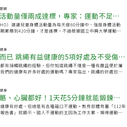
記錄生活，同時也是一名健身愛好者，她曾在Youtube頻道上
熟練度有關。如果搭配均衡飲食與規律運動習慣，跳繩可成為體
一個月每天跳繩1000下，她強調，執行這項挑戰並不是為了減
聲要聞
分。3.改善平衡力與協調能力跳繩最大的特色之一，就是需要
活動量僅兩成達標，專家：運動不足恐
變那段期間低落的心情，而她也很快發現跳繩為身心帶來了意想
從揮動繩索到雙腳起跳，每個動作都仰賴大腦、神經與肌肉之間
跳繩是一種絕佳的全身鍛鍊跳繩是一種中高強度的有氧運動，搭
究發現，規律跳繩有助改善：．平衡能力．身體協調性．反應速
HO）建議兒童身體活動量為每天做60分鐘中、強度身體活動
展
練方式能有效提高心肺功能。Emile分享跳繩的時候，她能感覺
能力對中高齡族群維持活動力尤其重要。4.幫助維持骨密度隨
期累積到420分鐘，才是達標，不過根據國立中興大學運動與健
，除了心率會上升之外，手臂肌肉、小腿和核心都「很有感」。
質會逐漸流失。跳繩屬於負重衝擊運動，落地時產生的刺激可促
巫錦霖與台灣體育運動大學副校長張振崗團隊在2022年底所發
就感跳繩1000下大概會花費20分鐘左右的時間，這樣短暫而有效
建，有助維持骨密度。專家指出，適度進行跳躍類運動，對骨骼
兒童與青少年的身體活動報告書」資訊，台灣只有不到20%的
常有成就感，對想要打起精神或是稍微改變一下生活的人來說，
，但已罹患嚴重骨質疏鬆者應先接受專業評估。5.提升下肢力
達到上述標準，而國外不少研究顯示，如果兒童、青少年的活
動健身
薦這項跳繩挑戰，因為它能有效提振心情，讓你重新找回生活的節奏
而已 跳繩有益健康的5項好處及不受傷注
過程中，小腿、大腿、臀部與核心肌群都需要持續參與。長期練
身高發展易受影響。在上述由全球57國所組成的全球兒童健康
升大腦注意力每天跳繩數到1000下需要集中注意力，這類似一種
肢肌耐力．肌肉控制能力．爆發力因此許多運動員也會將跳繩列
alth Kids Global Alliance）調查報告中，包含我國等，共有10
佳的大腦鍛鍊方式，能幫助思緒變得更敏銳，執行日常任務時也
能都有接觸跳繩的經驗，但你知道跳繩不僅是一種有趣且便於攜
有助舒緩壓力與改善情緒除了身體效益外，跳繩也有助心理健
，意味著在這些國家，兒童、青少年的總體活動量明顯不足。巫
.身體變得更敏捷Emile的身體也發生了一些意想不到的變化，其
對我們的健康有許多好處的運動嗎？專家指出，跳繩的好處包括
有氧運動能促進腦內神經傳導物質分泌，例如血清素與多巴胺，
中所指的總體活動量並非只有單純運動，也包含小孩平常跑跑跳
增加」，她感覺到全身的肌肉都變得更發達，另外還有身體協調
提升心跳速率並幫助燃燒卡路里，而且它是一種簡單、經濟實惠
降低壓力與焦慮感。對忙碌、壓力大的現代人而言，短時間跳繩
耍等活動，所以如果要達到WHO目標，並不困難。運動兩作
性、速度都明顯提升，她現在對自己的狀態很滿意。對於跳繩的
。什麼是跳繩？跳繩基本概念是你將繩子甩過頭頂，當繩子從腳
效的紓壓方式。跳繩和跑步哪個比較好？不少人好奇，跳繩是否
成長事實上，運動對於小孩長高的幫助，主要來自兩作用：第
透過自身經歷分享跳繩應該注意裝備與練習的節奏。她表示一定要穿
，並重複這個過程，持續進行直到你能跳或想跳的時間為止，目
動健身
家表示，兩者各有優勢。跳繩的優點．不受場地限制．所需時間
、跑步、游泳、球類等各種運動，都會刺激生長激素分泌、肌肉
骼、心臟都好！1天花5分鐘就能鍛鍊全
，並在堅實的平坦地面上跳躍，剛開始跳繩可能經常會被繩子絆
節奏。而且跳繩有很多種變化方式，例如你可以跳得快一些，或
．有助訓練協調與平衡跑步的優點．較容易持續較長時間．有助
可幫助小孩長高。第二，像跳繩、跳躍、打籃球、短跑衝刺等衝
議穿長袖長褲來避免受傷。新手如果不習慣一次跳這麼多下，可
，這樣繩子在你落地前會繞過兩圈。甚至，你可以嘗試單腳跳。
門檻較低若以心血管健康、耐力訓練或長時間燃脂而言，跑步仍
骨骼生長板產生刺激、促進骨質代謝，致使骨質增生，骨骼也就
健康有好處，但總是有各種藉口不運動。教育部體育署「112年
值運動是它
組或是幾天完成，尤其是關節不舒服時千萬不要勉強自己，寧可
1.改善心血管健康跳繩是一種很好的有氧運動，能提高你的心
間有限，跳繩則是相當有效率的替代方案。跳繩新手該怎麼開
自然增加。巫錦霖指出，對於小孩身高發育，像跳繩、跳躍運
案報告書」就顯示，國人不運動的主因為工作太累、懶得運動、
，也不要對身體造成傷害。
於降低心血管疾病的風險。專家指出，根據你跳繩的速度，它還
始跳繩就想連續跳好幾分鐘，反而容易受傷。專家建議採取循序
有氧運動等，都有幫助，至於像舉重、重量訓練等，則不建議過
果告訴你，有一項運動每天僅需花你5分鐘，就可以鍛鍊全身，
氧的心血管運動，這意味著它是一種短時間、高強度的運動形
0至15秒2.休息20至30秒3.重複5至10組待身體逐漸適應後，再
。談到「為什麼不建議小孩做太多舉重、重量訓練？」巫錦霖解
心臟健康都有益；而且你不需要特別去外面找場地，在家裡在辦