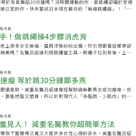
荔枝、草莓」或是配合算數，「一加一等於多少？二，好請拉兩
鐘等於有氧舞蹈30分鐘嗎？沒時間運動的你、愛跳繩卻礙於家裡
) 《1週跳3天，2週瘦1圈！驚人的燃脂跳繩減肥操：1個動作，腰
餐、煎鬆餅，讓他每天早晨都迫不及待睜開雙眼。3.陪孩子一
認知和上下肢訓練。5.訓練手部精細動作：把彈力帶捲起來變
坐辦公室的你，快來嘗試日本現在最夯的「無線跳繩器」！「無
出瘦子體質，從此不復胖！》延伸閱讀： 「心理諮商」有用
年開始，孩子要學習的又更多了，家長可以陪同孩子一起看書，
手指肌力。陳胤甫建議，做彈力帶訓練時，適當吐氣，千萬別憋
思義就是沒有長線的跳繩，不怕跳繩絆住腳、容易收納在包包
理師公開：諮商前，你該了解的「11大問題」
一方面家長可以了解孩子學習進度，幫助孩子更順利接受新知，
力過度，血壓飆高。課堂上就有不少長輩個性很急，一下子次數
間，隨時能拿出來使用；若是久坐辦公室的上班族，則可以拿來
進親子感情。4.訂立新目標父母可以跟孩子一同討論新學期新
，甚至有媽媽手和肩關節疾病的人，減少使用彈力帶，以防施力
算卡路里及跳躍長度的功能，清楚了解自己運動的成效。3招無
生.有元氣
跳繩、游泳，閱讀幾本課外讀物，若是達成目標，也可適時給予
手！做跳繩操4步驟消虎背
式1 健美翹臀UP UP上半身朝前，骨盆以下轉朝右，手持續轉
讀書環境舒適的讀書環境能讓孩子更願意學習，切記燈光照明一
目標的，在投球的過程中，伴隨有沒有丟進去，建立成就感，而
上下跳躍。每邊跳1下，左右邊交替跳1分鐘。★招式2 大腿肉
檯燈絕對不能少，可以減緩眼睛的疲勞，父母也安心。另外，記
大街上很多女生無袖、露肩洋裝紛紛出籠，你也想跟著這樣穿卻
開的動作。彈力帶哪裡買？除了在運動用品店購買外，自己也可
，單腳上抬與腰部同高（膝蓋不好或初學者只要腳離開地板即
具、用品是否夠用，鉛筆、橡皮擦、原子筆該汰舊換新的不能
不夠美嗎？名醫呂紹達利用跳繩當工具，將繩子拉到背後，上下
串成跳繩的長度來使用，不過要小心橡皮筋容易斷，無法持久。
跳繩握把。各邊單腳跳8下，左右腳交替跳1分鐘。★招式3 擊
適順手，才能讓他更開心專注於學習上。6.每天寫日記玩畫畫
肩背，強化肩胛骨附近的肌肉，就能修飾身體線條，只要簡單4
關訊息？請前往》失智?時空記憶的旅人（Dementia）
就是大腿外側靠近臀部的肉，長時間久坐、缺乏運動都會讓臀部
孩子的天性，若是孩子認識的國字還不多，也可以引導他用畫畫
也可以簡單動一動，還有助消除疲勞、緩解肩頸痠硬。上臂夾後
討人厭的馬鞍肉。上半身朝前，手持續轉動跳繩握把，單腿往側
，用自己的畫作與簡單文字記錄下每天的生活。拜科技進步之
實上臂練習次數：上下拉動10次；重複3回1雙手張繩高舉 雙腳
生.有元氣
下，左右腳交替跳1分鐘。資料來源：《1週跳3天，2週瘦1 圈！
鐘速瘦 等於跳30分鐘鄭多燕
記、繪本，現在也有電子紙手寫板，無論是學齡前兒童玩畫畫，
子對折，雙手抓住繩子兩端，手高舉於頭上方，吸氣。2肩臂下
減肥操》
習書寫都好用。
慢慢往下壓，雙肘盡量靠近身體兩側。3肩胛骨夾緊 繼續吐氣，
減肥還是胖，減重名醫呂紹達曾經幫助過無數男女成功瘦身，他
到身體，肩胛骨夾緊，縮腹維持10秒。4上舉回位 慢慢吸氣，
動，要能燃脂又塑身，所以針對現代人「多脂肪、少肌肉」的身
上舉高回到頭上，再反覆上下拉。POINT 此動作主要緊實上臂
議可以做「跳繩運動」，它的3大原理經過科學與門診實證，可
也能坐在椅上進行。TIPS 肩胛骨要夾緊此動作主要為鍛鍊手臂
瘦體質」。FUNCTION!跳繩減肥C∕P值最高，3大原理燃脂最
肉，若沒有夾緊肩胛骨，效果則會大幅降低。資料來源：書名／
可以減肥的運動該怎麼做呢？」以前，我為減重者設計「毛巾瘦
生.有元氣
週瘦1圈！驚人的燃脂跳繩減肥操》作者：呂紹達出版社：蘋果屋
羞見人！ 減重名醫教你超簡單方法
巾輔助做伸展操，可借力使力纖瘦身材、矯正體態。然而，針對
少肌肉」的身體組成，我同時建議做「跳繩運動」，它的3大原
，導致下盤變得又寬又大是許多女性心頭的苦水，減重名醫呂紹