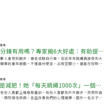
動健身
0分鐘有用嗎？專家揭6大好處：有助提升
多數人會想到跑步、健走或騎自行車，但近年來跳繩再度受到大
平衡力與骨密度
似簡單的童年遊戲，不僅器材便宜、占用空間小，還能在短時間
、訓練協調性，甚至有助維持骨骼健康。專家指出，跳繩是一種
運動，只要掌握正確技巧與循序漸進原則，每天花上幾分鐘就能
好處。不過，由於屬於高衝擊運動，並非每個人都適合大量練
動健身
是減肥！她「每天跳繩1000次」一個月
康好處？1.提升心肺功能跳繩屬於中高強度有氧運動，能在短
心率。專家指出，跳繩同時運用上肢與下肢肌群，因此心肺系統
，有些人喜歡上健身房重訓，有些人喜歡到戶外跑步，而眾所皆
意外效果
供應更多氧氣與能量。長期規律訓練有助提升心肺適能，降低心
能、預防慢性疾病，並且改善我們的心理健康，國外一名女子就
.有助燃燒熱量與體重管理跳繩被視為高效率的燃脂運動之一。
000下，連續30天之後發生的身心變化。現居加拿大的Emile
跳繩10分鐘約可消耗100大卡左右，但實際消耗量仍與體重、