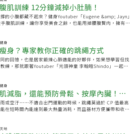
游泳，游泳對關節較為溫和。每天2分鐘的費力運動就能降低早
動作庫」已經上線囉，教你編排適合自己的課表，幫你有效訓
保跳繩的長度適合你。在跳躍時，稍微彎曲膝蓋，並保持手臂靠
腹肌訓練 12分鐘減掉小肚腩！
翰暄分享了5款常見的跳繩材質與特性，棉繩雖打到自己不痛，
學2022年的研究指出，每天只要進行兩分鐘的費力運動
專屬折扣碼：gp200★課程網址（最後優惠價只到5/31）：
嘗試保持肩膀和脖子放鬆，並且避免聳肩，動作主要集中在你的
與慣例不足；塑膠繩跳起來較順、能夠花式跳繩，但打到很痛；
activity），就能降低早死風險達18%。上樓梯，在公園裡跑來跑去
i1.cc/jUgvv/有肌勵購買課程★啞鈴划船課程試看：
小腹都藏不起來？健身Youtuber「Eugene &amp; Jayn」
與地面接觸時，確保著地輕柔安靜。如果你打算將跳繩納入運動
，適合單純跳一迴旋或二迴旋；負重跳繩則適合燃脂；以及現在
「費力運動」。不知是你不是覺得很心動？每天一起騰出5分鐘
i1.cc/YJ92C/有肌勵搶先試看延伸閱讀居家腹肌訓練 12分鐘減掉小肚
徒手腹肌訓練，讓你享受美食之餘，也能甩掉腰腹贅肉，擁有完
做一些小腿加強和拉伸運動可能會有幫助。專家提醒，若你過度
能夠搭配APP有效訓練，大家依照個人需求選擇即可。跳繩的
資料】．《The Telegraph》 ．聯合報系新聞資料庫
家教你正確的跳繩方式｢有肌勵｣是女性專屬健身夥伴，提供健
鐘的腹肌訓練菜單有反向捲腹、抬腿捲腹、單車捲腹、仰臥兩頭
跳或跳很長時間，這可能會引起足踝問題，甚至膝蓋都會有影
意重點，分別是跳繩放小腿後、第一拍用較多肩膀、手腕放腰際
法，更提供滿滿的鼓勵和正能量，給女性肌力，也給女性激勵，
原地爬、俯身內側轉體再回到平板支撐，能夠訓練到腹肌與核
最好穿著運動鞋。【資料來源】．Hop to It: 6 Benefits
外，其他跳繩小技巧以及跳繩迴旋方法都在影片中，一起打開影
不孤單！YT：有肌勵https://pse.is/UYA9XFb：
每個動作30秒，中間休息60秒，共做2組。Eugene提醒，標
動健身
．Grab a rope: seven reasons why skipping is so good for
更有效率吧！想了解更多關於居家運動嗎？快上「有肌勵」粉絲
瘦身？專家教你正確的跳繩方式
acebook.com/udnGpowerIG：
，都是需要利用核心力量來支撐和平衡的，因此掌握了核心的力
正確跳繩，有效燃脂！原始影片光頭神童 李翰暄Shindo YT
.instagram.com/udnGpower社團：女性專屬|健身的我超美
的減低健身時動作的失誤率。影片中有完整跟練以及詳細解說，
訓練 12分鐘減掉小肚腩！假胯寬好惱人？皮拉提斯4個動作帶
共同的回憶，也是居家鍛煉心肺適能的好夥伴，如果想學習但找
來，一起擁有好身材！想了解更多關於健康運動的影片？快上
是女性專屬健身夥伴，提供健身資訊、健康方法，更提供滿滿的
練，那就跟著Youtuber「光頭神童 李翰暄Shindo」一起來
按讚追蹤，讓腹肌不再是一整塊！原始影片Eugene &amp;
給女性肌力，也給女性激勵，讓姐妹們的健身路上，不孤單！
動，好好的認識並把它學會吧！對不便出門運動的居家工作者而
伸閱讀假胯寬好惱人？皮拉提斯4個動作帶你消！跳繩瘦身？專家教你
/pse.is/UYA9XFb：
莫大的福音，簡單、高效、全身有氧運動，空間限制少，客廳角
有肌勵｣是女性專屬健身夥伴，提供健身資訊、健康方法，更提
acebook.com/udnGpowerIG：
因為太簡單，很多人稍不注意就容易發生「跳錯」的問題，李翰
動健身
正能量，給女性肌力，也給女性激勵，讓姐妹們的健身路上，不
肌減脂，還能預防骨鬆、按摩內臟！醫
.instagram.com/udnGpower社團：女性專屬|健身的我超美
大家建立正確跳繩觀念，指導正確跳繩動作，同時運用智能跳
ps://pse.is/UYA9XFb：
有效率。另外，國外學者研究，持續跳繩10分鐘，消耗熱量等
acebook.com/udnGpowerIG：
雨或空汙⋯⋯不適合出門運動的時候，跳繩莫過於 CP 值最高
跳繩不傷膝蓋
分鐘，也等於慢跑一個小時；甚至有醫學報導指出，每天跳躍兩
.instagram.com/udnGpower社團：女性專屬|健身的我超美
僅能在短時間內能達到最大熱量消耗，而且器材方便攜帶和收
疏鬆很有幫助的喔！想了解更多關於健康運動的影片嗎？快上
不花大錢也能幫助減重。跳繩還有哪些隱藏版的好處呢？常見的
按讚追蹤，讓身體更強壯！光頭神童 李翰暄Shindo YT: 點我
又是什麼？最後別忘了看跳繩小叮嚀，避開運動傷害才能享受跳
暄Shindo 原始影片:點我看 延伸閱讀比吃止痛藥更有效？只需3
跳繩好處多：增肌、減脂，還能預防骨鬆！其實跳繩除了能幫助
動天地
視覺效果年輕10歲！15分鐘背部運動，讓你每天抬頭挺胸！