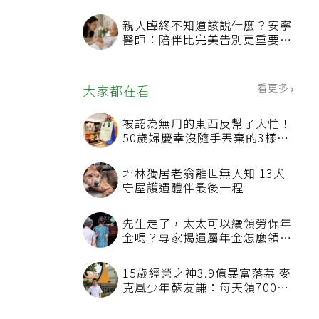
親人臨終不知道該說什麼？安寧
醫師：陪伴比完美告別更重要，
4句話值得及早說出口
看更多
大家都在看
被認為無用的東西反幫了大忙！
50歲婦慶幸沒隨手丟棄的3樣物
品
坪林獨居老翁離世無人知 13犬
守屋護遺體伴最後一程
先生走了，太太可以續領勞保年
金嗎？專家揭遺屬年金怎麼領，
看順位還要看資格
15歲經營之神3.9億暴富落幕 麥
克風少年蘇友謙：每天領700元
過日子