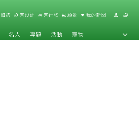
好如初
有設計
有行旅
願景
我的新聞
名人
專題
活動
寵物