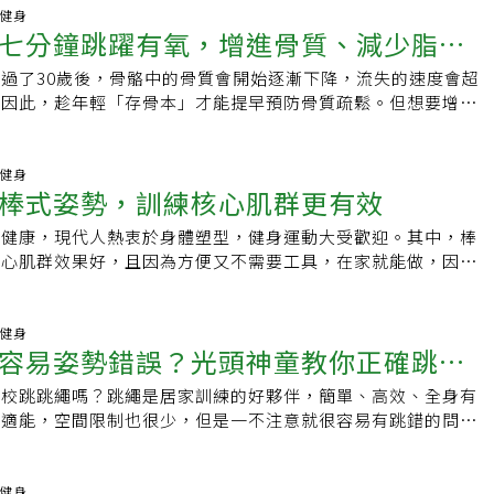
中，身體會利用儲存在肌肉中的燃料來提供能量，這與有氧運動
即使一次只能跳30秒，也不必氣餒，重點在於持續練習。跳繩
、肌肉都還在發展當中，骨骼也是非常柔軟，如果做太多舉重、
項容易上手的運動是跳繩。為什麼要跳繩？跳繩對健康的5好處
動健身
鍛鍊跳繩是一種全身運動，運動時需要使用腹部肌肉來穩定身
？跳繩看似簡單，其實仍有不少技巧。專家建議：．穿著避震效
七分鐘跳躍有氧，增進骨質、減少脂
舉的重量太重，不僅容易造成骨骼彎曲、長不好，肌肉、關節也
麼時間、沒動力運動的你，可以先嘗試跳繩呢？因為它真的是很
跳躍，肩膀和手臂來轉動繩子。因此，它提供的是一個全身性的
．選擇平坦且防滑的地面．保持肩頸放鬆．利用手腕帶動繩索．
「反抑制身高發展」。跳繩運動，可帶來許多好處對於助高運動
續跳個一小段時間就可以達到以下5個好處，算是「CP值」相
是集中於身體的某一部分。全身運動可以增加肌肉緊實度，這有
過了30歲後，骨骼中的骨質會開始逐漸下降，流失的速度會超
以前腳掌輕盈著地．避免聳肩或過度用力此外，跳繩長期會增加
錦霖認為，跳繩的確是個好運動，跳繩不僅是跳躍運動，可以刺
為了燃燒卡路里：與其他5分鐘活動相比，跳繩燃燒的熱量很
們的靜息代謝率(resting metabolic rate, RMR)，幫助
，因此，趁年輕「存骨本」才能提早預防骨質疏鬆。但想要增進
腱負擔，平時可搭配小腿伸展與肌力訓練。哪些人不適合大量跳
長板生長，透過「實體繩子接近腳邊時，身體必須迅速反應、跳
約燃燒100卡路里．跑步5分鐘約燃燒50卡路里．步行5分鐘約燃
也能燃燒卡路里。3.提高協調性跳繩需要協調性，將跳躍的時
、曬太陽是不夠的，照護線上白映俞醫師建議，每天花七分鐘做
於高衝擊運動，下列族群應特別謹慎：．嚴重膝關節退化患者．
孩的本體感覺，也可受到訓練，這些好處是空氣跳繩、在房間跳
為了心臟健康：跳繩是一種心血管運動，可以提高心臟的泵血能力
同步。有研究顯示，定期跳繩可以改善你的平衡感和協調性。專
，利用運動對骨頭帶來壓力，使其受力增加，進而刺激骨頭生
．足底筋膜炎患者．阿基里斯腱炎患者．嚴重骨質疏鬆患者．部
所無法取代。跳繩的時間長短、頻率上，可採以下方式：一、剛
了敏捷性和協調性：跳繩可訓練你的大腦在正確的時間跳躍，並
齡增長，我們往往會失去協調感和平衡感。所以，這也對於確保
度。白映俞醫師示範了總共十個動作都非常簡單易做，快點開影
動健身
者若本身有慢性疾病或關節問題，建議先與醫師討論適合的運動
一次，等體能建立起來，再增加到一星期五天以上。二、一開始
繩子擺動到頭頂，讓手腳的動作與大腦同步。4.為了鍛鍊肌
棒式姿勢，訓練核心肌群更有效
衰老過程非常有幫助。4.增加骨密度隨著年齡增長，你的骨密
組有氧訓練每個動作進行30秒，運動強度不高徒手就能操作，
幾次比較剛好？專家建議，每周可安排2至3次跳繩訓練。可將
，或跳一分鐘後休息一下，再繼續跳，逐漸累積，一次能跳到十
0歲後開始急劇下降，跳繩會對腳踝、膝蓋和臀部施加很大的力
骨折或骨質疏鬆症的可能性。但研究顯示，跳繩有助於保持骨骼
練，非常適合忙碌的上班族。訓練效果除了增加骨質之外，還有
組織建議的運動量目標，例如每周150分鐘中等強度運動，或每
為理想。三、有些醫師建議每天跳三百、五百下，這目標可循序
更強壯。5.為了骨骼健康：上下彈跳時雙腳著地的撞擊，關節
或健康，現代人熱衷於身體塑型，健身運動大受歡迎。其中，棒
每次跳躍都會與地面產生衝擊，這些衝擊促使我們的骨骼進行重
協調能力，並有效減脂，好處多多。當然除了跳躍有氧運動，其
運動。與其偶爾進行一次高強度訓練，不如養成規律運動習慣。
操之過急，如果達到一秒跳一下，已經算是很不錯。「如果想要
對於保持骨密度也非常有用。如何開始跳繩？聽到要叫你跳繩，
核心肌群效果好，且因為方便又不需要工具，在家就能做，因此
強壯，從而增加骨密度。除此之外，提高骨密度和平衡能力可以
步、跳繩、爬樓梯等，也是很好的增進骨質的運動。想了解更多
太硬，才不會對關節造成壓力。」巫錦霖也建議，除了選擇舒適
就小學生在做的運動、很容易啊？不過根據《The
這項運動。但做棒式並不是撐著就有效，做錯了還會對關節造成
5.省時跳繩也可以是一種高強度間歇訓練(High Intensity
嗎？快上「有肌勵」粉絲專頁按讚追蹤。減脂增肌趕快跳起來！
ngropeismoreeffectivecardiothanrunning,soItrieditforamo
場、草地、木質地板等，都是可以，如果真的需要在水泥地跳
》訪問運動教練Dalton Wong卻指出，「跳繩本身真的很困難」，但
現在做的棒式姿勢正不正確呢？不妨點開影片，看看超核心健身
aining, HIIT)。HIIT指的是短時間的高強度訓練，之後是短暫的休息
網站 照護線上YT照護線上FB延伸閱讀讓肉腳變健腳！越走越年
itwent．HoptoIt:6BenefitsofJumpingRope
服一點的球鞋。繩子的長度，則是用雙手拿著握柄，繩子觸地，
竅門，5分鐘的跳躍就可以成為一項激烈的全身鍛煉，這短短5
e和Euphe的親身示範及專業講解，影片中將會教大家如何做出一個
動健身
。與傳統耐力訓練相比，HIIT已被證明能提高心肺適能強度。
睡不飽？三大招趕走慢性疲勞！｢有肌勵｣是女性專屬健身夥
中間，繩長從地面算起，約到腋下長度，較為適合。
容易姿勢錯誤？光頭神童教你正確跳
激遠高於游泳或相同長度的跑步所需的大腦刺激，因為你必須時
享兩個棒式中常見的問題及修正方法。Julie和Euphe教練提醒
加高效，因為你可以在較短的時間內完成運動，並且能根據個人
訊、健康方法，更提供滿滿的鼓勵和正能量，給女性肌力，也給
裡以及何時跳躍，它是提高身體敏捷性和協調性的一個非常有效
棒式的基本起始動作之後，再增加動作的難度。另外為了確認軀
量隨之調整。多久進行一次跳繩？專家建議，你可以每週跳繩兩
們的健身路上，不孤單！YT：有肌勵
學校跳跳繩嗎？跳繩是居家訓練的好夥伴，簡單、高效、全身有
 秒為單位進行長達 5 分鐘的跳繩，而隨著身體習慣新的練習，每周
平行，可以對著家裡的穿衣鏡或健身房裏的側面鏡來檢視自己的
以成為你運動計畫的一部分，幫助達到每週150分鐘中等強度或
/UYA9XFb：https://www.facebook.com/udnGpowerIG：
肺適能，空間限制也很少，但是一不注意就很容易有跳錯的問
掌握了良好的節奏，跳繩就會變成你可容易做到、且成本效益很
了解更多關於健康運動的影片？快上「有肌勵」粉絲專頁按讚追
氧運動的官方建議。每次跳繩的時間長短取決於你，假如一次只
.instagram.com/udnGpower社團：女性專屬|健身的我超美
 李翰暄Shindo」告訴你如何選擇跳繩材質、跳繩手腕位置以及
特別提醒的是，中年後要跳繩應更謹慎，首先要先確保你的關節
動做起來！原始影片https://www.youtube.com/watch?
係，你可以逐步增加時間。專家表示，無論你跳的時間長短，正
國外學者研究，持續跳繩10分鐘，消耗熱量等同跳有氧舞蹈30
受衝擊，才能開始跳繩運動。如果關節已有受傷或疼痛，就不建
Azqg你知道練核心不能只練棒式嗎？超核心全新線上課程「胸、背、
常重要，因為跳繩和跑步在所涉及的力量和衝擊方面是相同的。
跑一個小時；甚至有醫學報導指出，每天跳躍兩分鐘對預防骨質
動健身