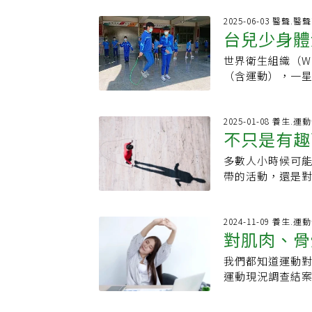
熱愛旅遊、探險與
運動強度及技術
分享自己挑戰連續
2025-06-03 醫聲.醫
重管理計畫的一部
台兒少身體
肥，而是想要改
手腳同步配合。
不到的好處。1.
的協調合作。研
世界衛生組織（W
影響身高發
配連續或是間歇訓
度．神經肌肉控制
（含運動），一星
到全身都在運動
著年齡增長，骨
康管理研究所教授
2.增加每天的成
進骨骼適應與重
表的「台灣第二次
率的運動讓她非
健康具有正面作用
兒童、青少年有
2025-01-08 養生.運
Emile強烈推
不只是有趣
量與爆發力跳繩
動、運動量較少，
與目標感。3.提
習可提升：．下
聯盟（Active He
大腦正念，是極
多數人小時候可
意事項
入訓練課表。6.
國的評定等級為F
更不容易分心。4
帶的活動，還是
康。專家表示，
錦霖解釋，調查
中一項是「體重
能改善協調性、
有助改善情緒、
跳、互相追逐、玩
性的部分，敏捷
的有氧運動方式
也是一種簡單有
用，助小孩順利
建議Emile也
下經過時跳起來
2024-11-09 養生.運
能取代跑步？專
一，跳繩、跳躍
對肌肉、骨
著合適的運動鞋
標是建立穩定的
較短．器材便宜
生長，生長激素
到或勒住，她建
者試著做二迴旋
提升耐力．技術
擊性運動，可對
我們都知道運動對
身的高CP
以把次數分成幾
跳繩好處有哪些？
有其優勢。若時
逐漸延長，身高
運動現況調查結
錯過一日的訓練
跳速率，並有助
始？許多人剛開
動、跑步或其他
沒有時間。不過如
可能讓你達到無
漸進方式：1.跳1
度去做這些運動
對骨骼、肌肉和