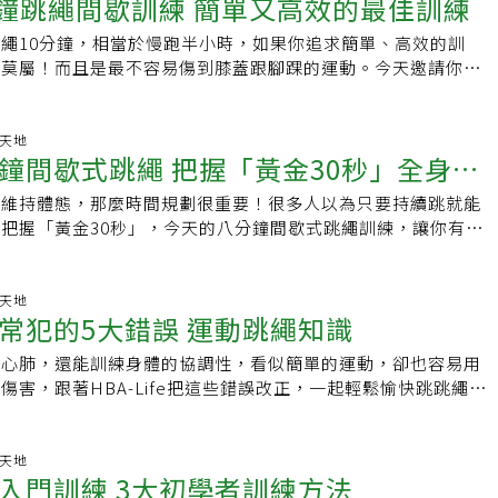
分鐘跳繩間歇訓練 簡單又高效的最佳訓練
六大好處，對全身都有益：甩肉減肥：跳繩一跳就能運動到全
專屬健身夥伴，提供健身資訊、健康方法，更提供滿滿的鼓勵和
署的各類運動消耗熱量表，快速跳繩30分鐘所消耗的熱量，比
力，也給女性激勵，讓姐妹們的健身路上，不孤單！YT：有肌
繩10分鐘，相當於慢跑半小時，如果你追求簡單、高效的訓
和大多數球類運動來得更多。強化心肺和肌力：跳繩可強化心肺
is/UYA9XFb：https://www.facebook.com/udnGpowerIG：
繩莫屬！而且是最不容易傷到膝蓋跟腳踝的運動。今天邀請你一
躍動作主要運用大腿肌肉的等長收縮、離心、向心這三種作用力
.instagram.com/udnGpower社團：女性專屬|健身的我超美有肌
歇訓練，只需要一平方米的空間就可以進行，每次30秒，中間休
量，可以訓練不同肌肉群在同時間的肌力與收縮速度。預防骨質
ttps://udngpower.soci.vip
以增強心肺功能，也能訓練全身的協調性及大腦，如果想要增加
跳時會產生「抗衡阻力」（也是所謂「負重」），而跳繩、爬
準備不同重量的繩子做替換唷！快跟著HBA-Lif一起跳起來！想
動天地
強度負重」運動有助於建立和維持骨密度。根據衛福部《骨質疏
鐘間歇式跳繩 把握「黃金30秒」全身燃
康運動的影片嗎？快上「有肌勵」粉絲專頁按讚追蹤，一起燃燒
引》，從事地面反作用力達體重兩倍以上的運動，如反覆跳、跳
ife：點我看｢有肌勵｣是女性專屬健身夥伴，提供健身資訊、健康方
運動等等，可改善停經前／後婦女腰椎及股骨頸的骨密度。但若
繩維持體態，那麼時間規劃很重要！很多人以為只要持續跳就能
的鼓勵和正能量，給女性肌力，也給女性激勵，讓姐妹們的健身
鬆或其他骨折風險，建議先諮詢醫師。按摩內臟，緩解便秘：跳
把握「黃金30秒」，今天的八分鐘間歇式跳繩訓練，讓你有效
肌勵https://pse.is/UYA9XFb：
盪會按摩到內臟，刺激血液循環，促進新陳代謝、帶走身體多餘
跳30秒休息15秒，一共跳10組，中間可以用不同重量的跳繩做
acebook.com/udnGpowerIG：
呂紹達指出，彈跳時可盡量加大腰和胯部的轉動，有助加強腸胃
肺的同時也能訓練肌肉，另外，記得在跳繩的前後先做好伸展，
.instagram.com/udnGpower社團：女性專屬|健身的我超美
。訓練平衡感：跳繩利用手甩繩、腳跳起相互配合完成動作，運
蓋疼痛的困擾，快跟著HBA-Life一起跳起來！想了解更多關於
動天地
常犯的5大錯誤 運動跳繩知識
，可以訓練交感及副交感神經（即自律神經）的控制能力，並增
？快上「有肌勵」粉絲專頁按讚追蹤，一起燃燒脂肪！HBA-
合協調作用。幫助長高：專長兒童及青春期生長評估的兒科醫師
我看｢有肌勵｣是女性專屬健身夥伴，提供健身資訊、健康方法，更
強心肺，還能訓練身體的協調性，看似簡單的運動，卻也容易用
繩確實可以幫助長高，不過持之以恆的適量運動也很重要。物理
和正能量，給女性肌力，也給女性激勵，讓姐妹們的健身路上，
傷害，跟著HBA-Life把這些錯誤改正，一起輕鬆愉快跳跳繩！
議臨床發展正常、即將進入青春期的青少年，可以採行「動作協
tps://pse.is/UYA9XFb：
最常犯的5大錯誤，包括沒有事先做好暖身、用肩膀或手臂的力
氧＋核心穩定」的運動組合，例如游泳、跳繩、花式跳繩、瑜珈
acebook.com/udnGpowerIG：
、低頭看繩子，以及跳一下頓一下等……，這些動作都是初學者
幫助刺激生長板。跳繩傷膝蓋？跳繩會讓小腿變粗嗎？醫師破解
.instagram.com/udnGpower社團：女性專屬|健身的我超美
的壞習慣，不僅會影響鍛鍊效果，也容易導致腳踝扭傷、膝蓋疼
動天地
過：跳繩容易傷膝蓋，還會長蘿蔔腿？亞洲大學附屬醫院復健部
入門訓練 3大初學者訓練方法
提醒，跳繩時務必要將雙手擺放在腰間旁，利用手腕甩動繩子，
，跳繩不會造成前述現象，若跳完後腿部感到不適應該是跳錯、