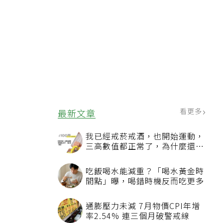
看更多
最新文章
我已經戒菸戒酒，也開始運動，
三高數值都正常了，為什麼還不
能停藥？
吃飯喝水能減重？「喝水黃金時
間點」曝，喝錯時機反而吃更多
通膨壓力未減 7月物價CPI年增
率2.54% 連三個月破警戒線