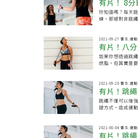
有片！ 8
減肥，還有以下
｢有肌勵｣是女性
身，根據國民健康
正能量，給女性肌
你知道嗎？每天跳
游泳、騎腳踏車
勵https://pse.
練，那絕對非跳
功能，且因為跳
https://www
起做8分鐘跳繩間
訓練肌肉產生力
勵療心室Podcast：h
息15秒，不僅可
疏鬆：身體在彈
鍛鍊強度，也可以
2021-09-27 養生.運
山、慢跑等「高
有片！八分
了解更多關於健
鬆症臨床治療指
脂肪！HBA-L
繩、踏步、踏階
如果你想透過跳
脂
法，更提供滿滿
本身已有骨質疏
燃脂，但其實是要
路上，不孤單！YT：有
繩過程中上下震
瘦身燃脂！影片中
https://www.f
廢物。減重名醫
替換，在訓練心
https://www
蠕動，緩解便秘
才能避免扭傷或膝
2021-09-20 養生.運
有片！跳繩
用到四肢與全身
健康運動的影片嗎
進不同肌肉的統
Life頻道：點
跳繩不僅可以增
陳奕成表示，跳
提供滿滿的鼓勵
錯方式，造成運動
治療師徐芳生建
不孤單！YT：有肌勵ht
影片中將講解跳繩
調技巧＋心肺有
https://www.f
量甩繩、跳太高
球和球類活動，
https://www
在練習時最常有
2021-08-04 養生.運
迷思但你可能聽
有片！跳繩
痛。影片中特別
部長周立偉解釋