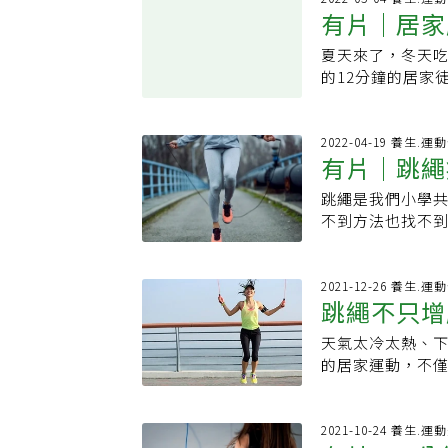
議跳繩，可改選擇
肩、腿完整訓練
首先，你需要確
有片｜居家
疏鬆很有幫助。李
死風險澳洲雪梨大
練！★使用有肌勵
近身體。此時，
但太輕會讓甩力
（vigorous 
https://lih
夏天來了，冬天吃撐的
手腕上。當雙腳
鋼絲跳繩輕又細
或跳繩，都可以算
https://lih
的12分鐘的居家
計畫的一部分，
新款的智能跳繩，
來跳跳繩吧。【參考
腩！跳繩瘦身？專
美小蠻腰！12分
跳繩，像是每天
預備動作有4個注
身資訊、健康方
起、平板支撐、
響。除此之外，跳繩時
甩繩以及手指向
讓姐妹們的健身路上，
心。一組8個動作，
2022-04-19 養生.運
of Jumping Rope
片，讓跳繩運動
有片｜跳繩
https://www.f
準訓練中的動作
you
專頁按讚追蹤，一起
https://www
量，就能大幅度
延伸閱讀居家腹肌
跳繩是我們小學
快打開影片動起
你消！｢有肌勵｣
不到方法也找不到教
「有肌勵」粉絲專頁
鼓勵和正能量，
探索跳繩這項運
Jayn YT延
YT：有肌勵https:/
言，跳繩簡直是
正確的跳繩方式｢
https://www.f
落就能做；但也
2021-12-26 養生.運
供滿滿的鼓勵和
跳繩不只增
https://www
暄將透過影片教
孤單！YT：有肌勵htt
繩，讓跳繩運動更
https://www.f
天氣太冷太熱、下
師教你正確
同跳有氧舞蹈30
https://www
的居家運動，不
分鐘對預防骨質
納，取得容易，
「有肌勵」粉絲專頁
跳繩迷思和真相
看 光頭神童 李翰
繩的滿滿好處。
2021-10-24 養生.運
招迅速緩解經痛！