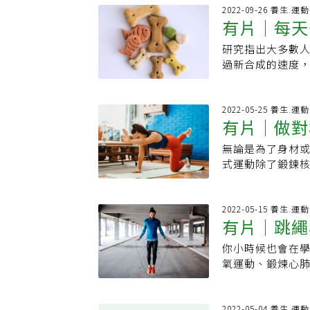
式。在這種運動
增加時間與次數。
釋，小孩的神經
公室都可以做。這
2022-09-26 養生.運
不同。2.全身性
時要注意哪些事
有片｜每天
重量訓練，或所
為什麼推薦沒什
體，腿部肌肉來
果良好的運動鞋
可能產生問題，
方便可以進行、持
鍛煉，而不僅僅
研究指出大多數人
肪！
膝蓋微彎落地．
種類的建議，巫
當高的運動。1.
助於日常活動，並提高我
過新合成的速度
小腿與阿基里斯
激生長激素、生
高。．跳繩5分鐘
我們即使在休息時
骨質，只靠吃鈣
繩？由於跳繩屬
起」這動作，小
燒25卡路里2.
機與繩子的旋轉
做跳躍有氧運動
髖關節退化患者
躍摸門框上方等
並降低血壓3.為
家表示，隨著年
長、增進骨頭強
2022-05-25 養生.運
分心血管疾病患
開始先兩、三天
以有節奏的方式將
有片｜做對
我們儘可能地減緩
片來跟著做吧！這
方式。跳繩一周跳
先跳三、五分鐘
肉：肌肉品質在4
度會下降，增加
在家客廳就能訓
跳繩納入世界衛生
到二十分鐘，最
量，可讓大腿小腿
無論是為了身材
強健。由於跳繩
增強肌力與平行
周75分鐘高強度
漸進達成，不要
會承受壓力，但
式運動除了鍛鍊
塑，使其變得更
他例如快走、跑
【資料來源】．
跳繩，地板不要
你會不會覺得，不
吸引不少人從事
減少未來跌倒的機會。
關於健身的資訊
Expertssayjumpi
的球鞋，學校操
Telegraph
負擔。你知道你
Interval Tr
原始影片照護線上
nth.Here’show
繩，建議選擇舒
只是一旦你掌握了
中心教練Juli
2022-05-15 養生.運
間隔，並重複幾次
輕的足部訓練老是
並用腳踩著繩子
有片｜跳繩
分鐘對大腦的刺
好的棒式，還有分
相對地，它也更
伴，提供健身資
刻注意繩子在哪
大家，先掌握好
投入的努力和力
女性激勵，讓姐妹
你小時候也會在
繩！
的方法。以 30
幹和地面是否成
到三天，讓跳繩可
https://pse.is
氧運動、鍛煉心
增加一次。一旦
動作與姿勢。想
75分鐘高強度有
https://www
題。讓「光頭神童
高的運動。但要
蹤，現在就開始棒式運
能跳30秒也沒關
一迴旋技巧教學！
夠強壯，可以承
v=9rGRS9P
確的跳繩方式非
分鐘，也等於慢
2022-05-04 養生.運