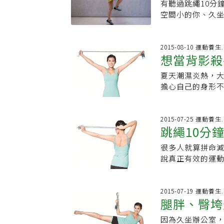
水果呢？西瓜、
有聽過跳繩10分
消耗的熱量(大卡
親子一起動手做早
下」等方式來進行
空間小的你、久
腹臀腿全瘦到，跳
起做功課新的學
成一小條，訓練
線跳繩器」顧名
嗎？在做什麼？心
預習複習功課，
氣，否則容易用
裡，不限空間時
另一方面也可以增
太多，反倒拉傷
練手臂，同時有計
2015-08-10 運動養
目標，例如學會
想當背影殺
不當導致受傷。 他也觀察，長輩很喜歡把彈力帶打結成球狀，拿來投籃，因為對
線跳繩雕塑操★招
獎勵。5.良好的
長輩來說這是有
動跳繩握把，身體
定要充足，護眼
夏天潮濕炎熱，
不會只是重複拉
掰掰上半身朝前
得檢查孩子的文
擔心自己的身形
以在家用橡皮筋
可），手持續轉動
省，讓孩子用的舒
拉動手臂、連動到
想了解更多失智相
退馬鞍臀馬鞍肉
喜歡畫畫塗鴉是
步驟，在辦公室
扁塌變形，造成
寫下自己的日記
背美肩消虎背，緊
2015-07-25 運動養
邊抬踢。每邊跳1
跳繩10分
賜，除了紙本日
站立與肩寬，將繩
驚人的燃脂跳繩
或是高年級生練
拉 吐氣，將雙臂
很多人就算拼命
雙臂下壓到雙肘貼
說真正有效的運
放鬆，繩子慢慢向
體組成，呂醫師建
及肩胛肌群，所以
以讓人輕鬆養成「
及肩胛周圍的肌
給力！「到底，
2015-07-19 運動養
《1週跳3天，2
腿胖、臀垮
身操」，藉由毛
現代人「多脂肪、
因為久坐辦公室