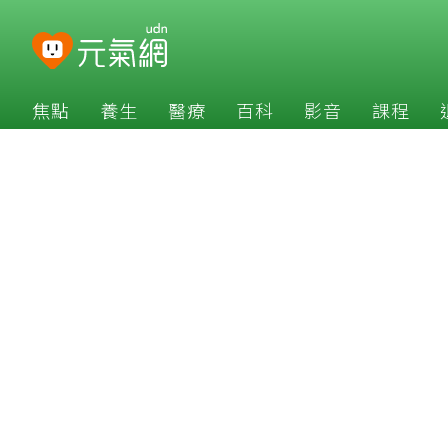
焦點
養生
醫療
百科
影音
課程