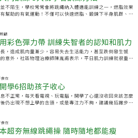
僅需將腳微微抬起到讓繩子可以通過的高度，另外，採用間歇式
動後沒拉筋導致。周立偉指出，跳繩為原地跳躍的垂直力量，且
繩並不陌生，學校常常會將跳繩納入體適能訓練之一，燃脂效果
更有效！快跟著HBA-Life一起跳起來！想了解更多健康運動的
的反作用力相較跑步低，且跳繩能鍛鍊下肢肌肉，「只要擁有強
很有幫助的有氧運動！不僅可以快速燃脂、鍛鍊下半身肌群、幫
有肌勵」粉絲專頁按讚追蹤，做好正確運動姿勢，讓訓練更有
易傷膝蓋」。而大眾之所以認為跳繩會養出蘿蔔腿，是因為跳繩
練心肺功能。影片中會教大家怎麼挑選繩子、調整繩子的長度、
fe頻道：點我看｢有肌勵｣是女性專屬健身夥伴，提供健身資訊、健康
肉，所以運動後肌肉會充血腫脹，造成腿粗的錯覺，但只要透過
以及教大家3招初學者跳繩訓練方法，分別為連續下數、限時盡
滿的鼓勵和正能量，給女性肌力，也給女性激勵，讓姐妹們的健
，就可以舒緩小腿緊繃感。減重名醫呂紹達曾分享，繩子長短好
練，影片中將會根據不同的訓練方法給出建議的訓練時間及注意
手照顧
有肌勵https://pse.is/UYA9XFb：
能準確調整做操力道和距離，尤其在跳繩過後可直接拉伸肌肉，
用彩色彈力帶 訓練失智者的認知和肌力
hung Cheung 柏鴻仔由淺入深學習，熟練後還可以增加跳繩的
acebook.com/udnGpowerIG：
細，所以跳繩也是很好的伸展工具喔。跳繩怎麼跳才對？必知跳
、強度還有趣味性喔！想了解更多健康運動的影片嗎？快上「有
.instagram.com/udnGpower社團：女性專屬|健身的我超美
增長，造成肌肉量漸少，容易失去生活能力，甚至跌倒發生憾
，可穿著吸震緩衝性佳的運動鞋，跳繩時利用前腳掌輕輕彈跳，
讚追蹤，鍛鍊身體！｢有肌勵｣是女性專屬健身夥伴，提供健身
樣的意外，社區物理治療師陳胤甫表示，平日肌力訓練就很重
，就能減輕膝關節的負擔。若中老年人的骨骼和肌肉力量不足，
，更提供滿滿的鼓勵和正能量，給女性肌力，也給女性激勵，讓
同步利用彩色彈力帶，進行肌力和認知訓練，讓長輩聯想與顏色
蓋有舊傷的人，則比較不適合跳繩。另外，跳繩前應充分暖身，
孤單！YT：有肌勵https://pse.is/UYA9XFb：
，對於失智症長輩來說，雙管齊下，在課堂上反應很熱烈。陳胤
的話一開始心臟調節跟不上跳繩速度，容易覺得喘不過氣，這時
acebook.com/udnGpowerIG：
帶具有阻力和彈性，比起一般帶子，使用上要花更多力氣，而且
.好食在
放慢，可同時用嘴巴和鼻子呼吸，將雙腳微蹲、上半身前傾，雙
.instagram.com/udnGpower社團：女性專屬|健身的我超美
開學6招助孩子收心
可捲、可摺，尤其向外擴的動作，不僅訓練肌肉外展性，同時也
利調節呼吸。最後，在開始運動之前需要先學會掌握跳繩三大重
悅的情緒。建議的動作如下：1.訓練手腕：彈力帶往後繞過身
把姿勢和站姿。呂紹達對跳繩運動的步驟提醒如下：1. 眼睛視
作息不正常，每天看電視、玩電腦，開學了心還沒收回來該怎麼
，手腕拿著帶子反轉一圈，接下來雙手輪流比著打拳的動作，訓
備動作時兩手握住跳繩手把，上臂要輕夾腋下。3. 兩手握把高度要
學後仍出現不想上學的念頭，或是專注力不夠，建議幾招撇步幫
練股四頭肌：雙手反轉彈力帶，帶
住。4. 手持握把時，大拇指和食指不要互扣或交疊，要緊拉繩
課業，快樂上學去。1.制定時間表，按表操課暑假期間孩子作
腳底，單腳做伸踢動作，再換另一隻腳，一次十五下，每下五
5. 膝蓋打直不彎曲。6. 將繩子中線踩在腳底前端1/3處，並
該睡覺的時間不想乖乖就寢，早上又賴床起不來，導致開學了上
眼協調：把彈力帶打結成一顆球狀，將它往上拋，趁勢拍手快速
這篇，你就可以重拾小時候體育課玩過的跳繩，讓它成為最好的
議跟孩子約法三章，制定孩子該起床、就寢、運動、寫功課時
.好食在
快拍手次數，訓練強度。4.訓練認知和上下肢肌力：把彈力帶
的好工具吧！資料來源：《謠言終結站》跳繩傷膝、小腿變粗？
本超夯無線跳繩操 隨時隨地都能瘦
適當給予獎勵或鼓勵。2.給孩子起床動力孩子愛賴床，何不就
六色的外觀，刺激認知， 例如「紅色彈力帶，請講出三種紅色
榮總醫訊 - 骨質疏鬆症的運動各類運動消耗熱量表運動30分鐘
吸引他起床，例如為孩子準備他喜歡的食物當作早餐，甚至可以