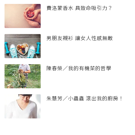
費洛蒙香水 具致命吸引力？
男朋友襯衫 讓女人性感無敵
陳春榮／我的有機菜的哲學
朱慧芳／小蟲蟲 滾出我的廚房！