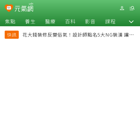
焦點
養生
醫療
百科
影音
課程
退休
花大錢裝修反變俗氣！設計師點名5大NG裝潢 讓客
快訊
廳顯得廉價又過時