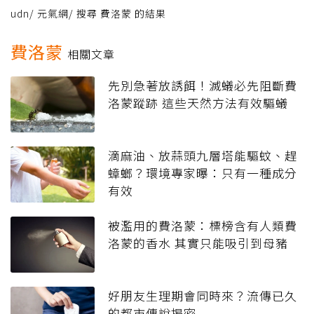
udn
/
元氣網
/
搜尋 費洛蒙 的結果
費洛蒙
相關文章
先別急著放誘餌！滅蟻必先阻斷費
洛蒙蹤跡 這些天然方法有效驅蟻
滴麻油、放蒜頭九層塔能驅蚊、趕
蟑螂？環境專家曝：只有一種成分
有效
被濫用的費洛蒙：標榜含有人類費
洛蒙的香水 其實只能吸引到母豬
好朋友生理期會同時來？流傳已久
的都市傳說揭密