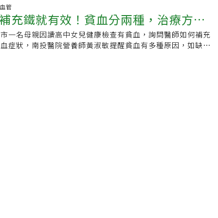
的吸收，尤其是非血紅素鐵，建議食用非血紅素鐵的餐點後1～
建議攝取量根據國民健康署「國人膳食營養素參考攝取量」第八
味」，也就是麻辣鴨血不要拌飯、拌麵、拌冬粉、拌青菜等，避
需的原料，不足的時候就容易引起貧血，尤其是女性朋友更是容
臟血管
茶或咖啡。4.補充鐵劑的注意事項有些貧血或是孕期的民眾會靠
攝取量如下：年齡／鐵每日建議攝取量（mg）．0～6個月：7
補充鐵就有效！貧血分兩種，治療方式
，麻辣鴨血又麻又辣，對腸胃道也是種刺激，可能會引起腹痛、
女性缺鐵比例有7成~9成之多。程涵宇表示，根據國健署公布的
，但市面上營養品五花八門，與其擅自購買，使用前最好先諮詢
10 mg．10歲～18歲：15 mg．19歲～50歲：男－10 mg；女
炎、胃潰瘍等民眾，也容易造成腸胃負擔而出現不適，建議少吃
養素參考量，成年男性每天需攝取10mg鐵，女性在50歲前每天
業醫療機構推薦的優質產品。要注意吸收率高的鐵劑如氨基酸螯
歲以上：10 m國健署也提醒，由於飲食中鐵質攝取量不足以彌補懷
投市一名母親因讀高中女兒健康檢查有貧血，詢問醫師如何補充
任編輯：吳依凡
g。若出現疲倦、頭暈、頻繁掉髮等症狀，都可能是因為缺鐵而引
可能會導致器官受損，因此務必要按照醫療指示服用。參考資
泌乳時的損失，建議從懷孕第三期至分娩後兩個月內，每日應另
貧血症狀，南投醫院營養師黃淑敏提醒貧血有多種原因，如缺鐵
能補充鐵質一般提到補鐵，第一時間都會聯想到要多吃牛肉、羊
;s Ｈealth
克之鐵質。缺鐵症狀缺鐵會導致疲倦，但大多人很少意識到是因
紅血球貧血、再生不良性貧血和先天紅血球缺陷等，因此需確認
這樣吃素的朋友是不是就補不到鐵？對此，程涵宇表示，其實蔬
根據長春藤預防醫學健康管理之陳炯瑜醫師表示，缺鐵有可能造
下藥。若是營養性貧血，可多攝取富含蛋白質及鐵、維生素
取充足的鐵！只要把握2原則和均衡攝取6類富含鐵的蔬食，也
指甲容易斷裂：指甲變薄、容易斷裂或凹陷。．臉色蒼白：缺乏
食物，如黃豆、肉類、動物肝臟、魚類、蛋類、深綠色蔬菜、堅
精神滿分。吃素聰明補鐵2原則1.餐中餐後多補充高維生素C食
膚顏色，蒼白、沒有紅潤感。．常常疲累：缺鐵會影響細胞能量
乳製品、糙米、全麥、燕麥等。在確定貧血原因之前，不應自行
使鐵吸收率上升6成。2.茶、咖啡餐後1小時再喝，以避免單寧
感。．心悸：血中氧氣不足，心臟跳動速度加快，就會出現心悸
by ChatGPT南投市一名母親因讀高中女兒健康檢查有貧血，急
收。多攝取6類素食高鐵食物‧豆類：除了含豐富鐵，豆類也有
乏鐵質會導致毛囊無法獲得充足氧氣和養分，容易掉頭髮 。．
充鐵質，才能將女兒血補回來。南投醫院營養師黃淑敏說，貧血
、鉀，研究發現，經常食用豆類也幫助降低血壓和膽固醇，像是
路都會喘就有可能是身體缺鐵造成的。 不寧腿症候群：患者覺
貧血及先天性遺傳貧血，要先確認貧血原因才能對症下藥，不是
豆干、豆皮、毛豆。‧堅果種子類：建議選擇低溫烘焙的無調味
，如同有螞蟻在爬，目前研究認為缺乏鐵質也可能會導致不寧腿
就能改善。造成貧血原因很多 確認原因才能對症下藥南投醫院
營養少負擔，像是南瓜子、芝麻、奇亞籽、腰果、花生。‧蔬菜
頭痛：血液攜氧量變少導致腦部供氧不足，容易讓腦部血管擴
紅血球與血紅素數量不足而導致人體攜帶氧氣的能力下降。根據
通常含豐富鐵，甜豌豆莢、紅莧菜、白莧菜、紅鳳菜、紫菜的鐵
暈、頭痛。另外，長期缺鐵可能造成缺鐵性貧血，可能出現疲
，男性血紅素小於13gm/dl，女性小於12 gm/dl，即稱之為
每100g的紅莧菜含鐵量高達11mg就能滿足男性一日鐵質所
、注意力不集中、怕冷、呼吸急促、心跳加速、皮膚蒼白、脫
敏說，造成貧血原因很多，常見有缺鐵性貧血、巨球性紅血球貧
水果中常含有豐富的維生素Ｃ是促進鐵吸收的最大推手，建議多
以及異食癖（如：冰塊或其它非食物物品的渴望）。補鐵食物有
貧血及先天紅血球缺陷所導致之貧血等。所以又分為營養不良性
萄、李子、百香果、小番茄。別以為吃櫻桃能補血補鐵，紫葡萄
排行由於鐵是吸收率最低的必需營養素，建議攝取量是生理需要
傳貧血。．營養性貧血：營養性貧血是指鐵質、蛋白質、葉酸、
桃的4倍含量，豐富鐵主要是在皮，所以建議帶皮一起吃。而紅
加上女性因生理特質與懷孕需求，需要量通常比男性為高。蘇祺
生素C、銅及鈷等營養素缺乏時，身體無法製造足夠的血紅素。此
是白肉的2倍，要補鐵的話記得選紅龍果。‧全穀雜糧類：選擇
植物性含鐵食物排行： 影響鐵吸收的7大因素明明有
和葉酸也是製造紅血球的重要元素，缺乏這些營養素也可能導致
的穀類，像是紫心地瓜、馬鈴薯、紅豆、皇帝豆、綠豆，除了豐
麼還會缺鐵呢？以下7點都可能是影響鐵質吸收的原因：．食物
貧血，可多攝取富含蛋白質及鐵、維生素B12、葉酸高的食