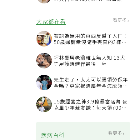
相關基因
看更多
大家都在看
被認為無用的東西反幫了大忙！
50歲婦慶幸沒隨手丟棄的3樣物
品
坪林獨居老翁離世無人知 13犬
守屋護遺體伴最後一程
先生走了，太太可以續領勞保年
金嗎？專家揭遺屬年金怎麼領，
看順位還要看資格
15歲經營之神3.9億暴富落幕 麥
克風少年蘇友謙：每天領700元
過日子
看更多
疾病百科