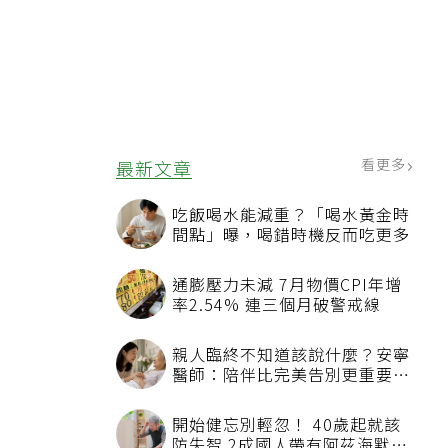
看更多
最新文章
吃飯喝水能減重？「喝水黃金時
間點」曝，喝錯時機反而吃更多
通膨壓力未減 7月物價CPI年增
率2.54% 連三個月破警戒線
親人臨終不知道該說什麼？安寧
醫師：陪伴比完美告別更重要，
4句話值得及早說出口
開始健忘別輕忽！ 40歲起就該
防失智 2成國人帶有阿茲海默症