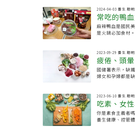
血紅素的必要元
素1.胃的pH值
導致疲勞、頭暈
2024-04-03 養生.聰
時，會降低鐵的吸
常吃的鴨血
對於鐵質需求增
如：柑橘類果汁、
少的疾病，缺鐵雖
藥物，但維生素C
麻辣鴨血是國民
安心嗎？想
酸缺乏、蛋白質
的食物含鈣的食
是火鍋必加食材
致貧血的原因之
補鈣保健品等，
布最新調查，經兩
專業血液檢查。
茶也會影響鐵的吸
驗長凌永健指出
孕期間、分娩和哺
充劑通常以藥片
視，呼籲政府加
2023-09-29 養生.聰
可能導致經血量
疲倦、頭暈
太大區別，民眾只
「我很喜歡吃麻
加嚴重。30～4
藥例如：抑制胃酸
說，因為喜歡吃
燒的人生階段，
國健署表示，缺
16種「含
阻斷劑，都可能
奇，想從口感、
取代正餐，有些
婦女和孕婦都是
隔數小時。另外
式，我都試過，
鐵。更年期的鐵
導致缺鐵性貧血
治療高膽固醇的
吃鴨血，再吃豬
頭暈等症狀，也
長期缺鐵還會導
醫師現在服用的
是鴨血，坊間販
大量鐵質，更建
題，幼兒、兒童
2023-06-10 養生.聰
影響鐵的吸收，患
建議民眾能選購
吃素、女性
透過飲食策略有效
些？補鐵食物有
感染的人，若非
血」鴨血的機會
肉，以及肝臟、貝
行。鐵質對人體
器官損害。一般
吃麻辣鴨血的人
你是素食主義者
更高！一圖
非血紅素鐵對於
每日消耗量就會
議自行服用鐵保
流失鐵質等血液
養生健康、控管
如：豆製品、菠
身各處；肌紅蛋
療機構進行血液
效，如果想補充
因沒有吃肉只吃
率較差，建議搭配
免疫系統維持正
物、保健品，由
鴨血可說是國民
「素食補鐵食物