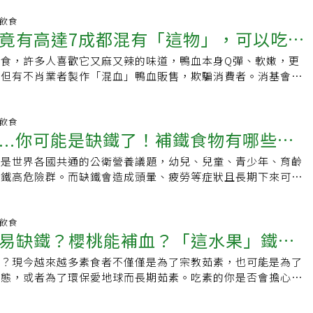
素，血紅素為人體輸送氧氣，因此缺鐵時，氧氣輸送不足，就會
胃的強酸性環境有助於鐵質的吸收，因此當胃酸減少、pH值增加
等症狀。而缺鐵的原因可能是因為：出血導致鐵質流失、生長期
明飲食
收率，而攝取一些pH值較低的酸性食物可以幫助鐵的吸收，例
竟有高達7成都混有「這物」，可以吃得
加、飲食和吸收問題。而貧血則是血液中紅血球和血紅素數量減
番茄或甜椒等食物。2.維生素C雖然服用鐵劑時不建議服用其他
然是貧血的常見原因，但也可能是因為：維生素B12缺乏、葉
有幫助提升鐵吸收率的效果，可以一同食用。3.應該避免一起吃
美食，許多人喜歡它又麻又辣的味道，鴨血本身Q彈、軟嫩，更
吃得健康，「重點調味」務必注意！
不足、營養不良。許多人會認為貧血跟缺鐵有關，缺鐵的確是導
物會與鐵結合，抑制鐵質吸收率，像是：乳製品、優格、乳酪和
。但有不肖業者製作「混血」鴨血販售，欺騙消費者。消基會公
一，但貧血的成因有很多，民眾如果出現貧血症狀，還是要進行
服用鐵劑前後應避免食用這些食物。另外，大量的雞蛋、咖啡和
次採樣，在30件鴨血樣品中，有22件驗出雞的成分。消基會檢
為什麼女性比男性更容易缺鐵？除了月經會讓女性流失鐵質，懷
收率，應與鐵劑間隔至少1～2小時食用。4.保健品的類型鐵補
，雞較便宜，而鴨血供不應求，因此才會「混血」，肉眼難以辨
乳也是缺鐵的原因，尤其30歲以後是子宮肌瘤的好發年紀，很
、膠囊或液體形式存在，不論哪種類型，人體吸收的方式並沒有
強標示。混血的麻那鴨血難以分辨，補鐵還有很多東西能選擇
明飲食
增多，如果飲食中又缺乏蛋白質和鐵，就會讓鐵質不足的情況更
...你可能是缺鐵了！補鐵食物有哪些？
需選擇自己能接受的味道和口感服用即可。5.藥物常見非處方
辣鴨血，口感愈麻辣愈好。」董氏基金會食品營養中心許惠玉
0歲職業女性的缺鐵危機30～40歲的女性通常面臨家庭、工作兩頭
的含鈣抗酸劑或抑酸劑、氫離子幫浦抑制劑（PPI）、組織胺
麻辣鴨血，也知道有不肖業者「混血」製成鴨血，因此十分好
在忙碌之餘容易忽視三餐的營養攝取，甚至以麵包點心配上咖啡
鐵是世界各國共通的公衛營養議題，幼兒、兒童、青少年、育齡
鐵食物」排行大公開
降低鐵的吸收，如需服用這些藥物與鐵保健品的患者，中間應間
外觀、觸覺Q彈等，加以辨別「真假鴨血」。但她說：「這些方
女性甚至會因為想要節食，避免攝取紅肉或魚類，導致身體缺
缺鐵高危險群。而缺鐵會造成頭暈、疲勞等症狀且長期下來可能
，某些抗生素、左甲狀腺素、用於治療骨質疏鬆的膦酸鹽藥物、
但根本無法辨別」，必須透過專業檢驗才能得知。許惠玉說，單
質管理進入更年期時，由於雌激素減少，容易產生疲勞、心悸、
。鐵是維持生命不可或缺的元素，缺鐵不僅會造成頭暈、疲勞，
考來烯胺等處方藥，也要注意是否和鐵劑相互作用，應詳盡告知
血，可能可以分辨不同，如果是「混血」製品，難以分辨；不只
可能出現焦慮、失眠或是記憶力衰退，在此期間比起一下子補充
致缺鐵性貧血，國健署表示，缺鐵是世界各國共通的公衛營養議
各種藥物與保健品。服用鐵劑的注意事項身體的健康狀況也可能
售的豬血糕也可能採混血製成。避免吃到「混血」製成的鴨血，
議均衡飲食，注意天然雌激素、鈣、維生素D等營養素的攝取。
、青少年、育齡婦女和孕婦都是缺鐵高危險群。缺鐵症狀有哪
明飲食
有C型肝炎、愛滋病毒、瘧疾、潰瘍性結腸炎或克隆氏症等慢性
知名業者產品，吃麻辣火鍋時，選擇知名店家，降低吃到「混
易缺鐵？櫻桃能補血？「這水果」鐵量
攝取鐵質1.多吃富含血紅素鐵的肉類例如：牛肉、豬肉等紅瘦
哪些？每日鐵的建議攝取量多少？本篇讓您一次看懂含鐵食物排
醫生指示不應服用鐵補充劑，否則可能增加感染風險，甚至造成
，有時候販售業者也不清楚鴨血產品成分，真的防不勝防。喜歡
類，這些食物中含有的「血紅素鐵」容易被身體吸收。2.補充
的功能人體無法產生鐵，需從飲食中獲取，若每日鐵攝取量少於
民眾如果懷疑自己出現缺鐵症狀，或者是想預防缺鐵，其實不建
，就是喜歡又麻又辣的味道，另許多女生每個月的月經流血，多
嗎？現今越來越多素食者不僅僅是為了宗教茹素，也可能是為了
看營養師「素食補鐵清單」
素食者來說，也可以透過植物性飲食攝取「非血紅素鐵」，例
缺鐵。鐵是組成紅血球的主要元素，可幫助血液將氧氣運送到全
健品，以免過量攝取鐵質造成其他健康問題。正確的做法是到醫
成分，希望多吃鴨血、豬血糕等製品，加以補血，也確實有其功
體態，或者為了環保愛地球而長期茹素。吃素的你是否會擔心，
菜、綠花椰菜、堅果穀類、檸檬。要注意的是，非血紅素鐵吸收
白可幫助肌肉儲存氧氣，鐵質為肌紅素的成分之一；鐵質有助於
檢查，檢測血液中的鐵含量，告知自身健康狀況與目前服用的藥
鐵質，還可以吃紅肉、蛋黃、紅豆、黑豆、小麥、胚芽等。麻辣
蔬食，導致身體的血紅素不足？營養師程涵宇在臉書粉絲團分享
維他命C來提高吸收率。3.避開干擾鐵吸收的食物茶、咖啡中的
常運作，以抵禦外來病菌；鐵也是身體許多酵素不可或缺的分子
醫師判斷是否需要補充鐵劑，並確實了解服用種類、份量以及時
美食，要如何吃的健康？許惠玉說，吃麻辣鴨血兼顧健康，務必
清單」，幫你一次補足吃素所缺乏的營養素。每天要吃多少鐵？