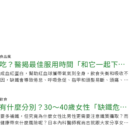
保健食品瘋
吃？醫揭最佳服用時間「和它一起下
生成血紅蛋白，幫助紅血球攜帶氧氣到全身，飲食失衡和吸收不
果更好
原因，缺鐵會導致倦怠、呼吸急促、指甲和頭髮易斷、頭痛、貧
等症狀。有些人會透過保健品補充鐵質，專家就提醒大家，服用
吸收效果。《Prevention》綜合家庭營養醫師以及藥學博士
家服用鐵保健品之前，有哪些事情可以先了解。服用鐵補充劑的
明飲食
有什麼分別？30～40歲女性「缺鐵危
為了獲得最佳吸收效果，最好在早上空腹時服用鐵補充劑，然後
藥物。如果想要晚上服用，要注意不要吃完就馬上躺下休息或睡
生要多補鐵，但究竟為什麼女性比男性更需要注意鐵質攝取？而
飲食策略
化不適。除了服用時間外，服用頻率也會影響鐵的吸收，有些研
體健康帶來什麼風險呢？日本內科醫師梶尚志就跟大家分享女性
天服用，隔日服用反而有助於增加吸收效率，考量到每個人的體
項。缺鐵和貧血的差別缺鐵指體內鐵質不足的情況，​​鐵是製造
仍建議向醫師諮詢討論該何時吃、多久吃一次。影響鐵吸收的因