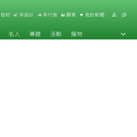
好如初
有設計
有行旅
願景
我的新聞
名人
專題
活動
寵物