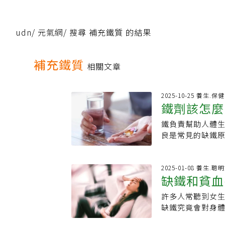
udn
/
元氣網
/
搜尋 補充鐵質 的結果
補充鐵質
相關文章
2025-10-25 養生.
鐵劑該怎麼
鐵負責幫助人體
肚」吸收效
良是常見的缺鐵
血以及手腳冰冷
鐵劑的時間會影響其
的意見，告訴大
2025-01-08 養生.聰
缺鐵和貧血
最佳時間與頻率
再吃東西或其他
許多人常聽到女
機」醫師揭
覺，以免引起消
缺鐵究竟會對身
究指出，比起每
補充鐵質的注意事
質與各種因素，