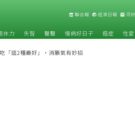
聯合報
經濟日報
河
退休力
失智
醫聲
慢病好日子
癌症
性愛
吃「這2種最好」，消脹氣有妙招