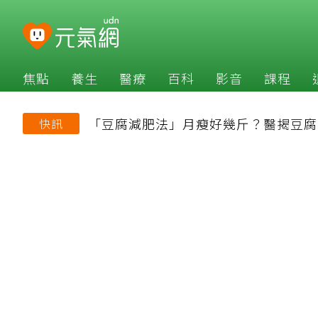
焦點
養生
醫療
百科
影音
課程
「豆腐減肥法」月瘦好幾斤？醫揭豆腐
快訊