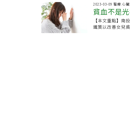
丹寧酸會阻礙鐵質
結構。鐵的每日
間。
切記要「重點調
鐵是成血紅素必
2023-03-09 醫療.心
2小時都要避免喝
版，鐵質每日建議
貧血不是光
免吃進過多醬汁
易缺乏，45歲前
鐵劑來補充鐵質
mg．7個月～9歲：
腹瀉，若有腸胃
第八版國人膳食營
醫生，並選擇專
－15 mg．51
【本文重點】南
也不同
或避免食用。責
則需攝取至15m
合鐵，過量攝入
孕、分娩失血及
鐵質以改善女兒
起。不吃紅肉也
料：Women&#039
以鐵鹽供給30毫
性貧血、巨球性
肉等紅肉類，那
為鐵不足引起。
貧血原因後對症
食飲食也是可以攝
成以下症狀：．
B12、葉酸高的
能夠有紅潤好氣色
血紅素會影響肌
果種子、牛乳及
物，幫助鐵吸收、
供應，易有疲累
進行鐵質補充。--
酸、植酸阻礙鐵吸
問題。．掉髮：缺
著詢問該怎麼補
豐富的葉酸、磷
容易喘：如果連走
分為營養不良性
板豆腐、黃豆、
得腿部麻麻癢癢
一直補充鐵，貧血
堅果，保留更多
症候群。 頭暈、
表示，貧血是指
類：深綠色蔬菜
張，進而出現頭
世界衛生組織的定義
含量更是高，像是
勞、虛弱、頭暈
「貧血」。黃淑
需。‧水果類：
髮、指甲脆弱，
血、再生不良性
吃紅龍果、紫葡
哪些？含鐵食物
貧血及先天性遺
的鐵質更高，是櫻
量的五倍以上，
維生素B12、維
肉火龍果的鐵含量
媛營養師發文分享動物性、
外，維生素B12
少加工的未精製
吃含鐵食物，為什
貧血。若是營養性