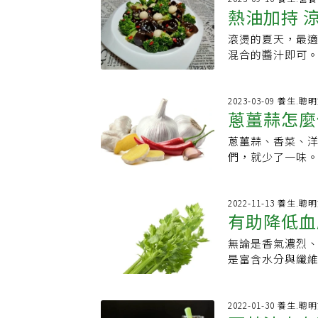
菜與雞肉相剋的
菜最常見的一般
熱油加持 
與其他蔬菜作為
高，每100克就
寒、體質虛寒的
管(青梗芹菜)」
芹菜重新「振作」
等有害物質，因
煮，反而有助於
(鴨兒芹)山芹菜
滾燙的夏天，最
鐘。責任編輯：
的發生率。每天只
是人人都可以吃
粉油炸或熱炒。
混合的醬汁即可
及鐵質所需，是很
病的患者要注意
菜汁或湯底。●
油，逼出香氣，
溶性纖維，因此
也需注意攝取量
或沙拉，也可加熱
菜，整盤既鮮綠
家研究也發現，
寒的人食用。．
習慣吃芹菜莖，
有滋有味。涼拌
2023-03-09 養生.聰
解、消失的化學
可能會讓血壓變
蔥薑蒜怎麼
含的葉酸與記憶
丁、白芝麻作法：
菜柄的部分，葉
豐富鈉含量，每1
湯、炒菜不妨加
匙油，油溫升高
少，剁碎之後在
蔥薑蒜、香菜、
料，保鮮存
正服用抗凝血藥者
為有的莖部比較
分混合。3. 原
爲豐富，吃了可
們，就少了一味
能，但吃抗凝血藥
巧。葉芹用來熱
2分鐘後，取出待
&amp;nbs
其他就得先留著
網址：https://www
會更好。3方式保
豆干粉絲食材：豆
油菜口感不錯，
點？《元氣網》以
點，葉梗及莖肥胖
適量、白芝麻1茶
菜、芥藍菜一樣，
食用上更美味、便
2022-11-13 養生.聰
個方式保存，最長
匙、細砂糖1/2茶
有助降低血
般十字花科蔬菜高
至8月。保存：建
可。1.水養常溫
熟，撈起，放在
鈣，再加上油菜草
理爆香保存：若
噴水後的餐巾紙包
2. 放入容器，
無論是香氣濃烈
摘掉葉子
瘀止血的作用，
片或切絲冷凍，
後，切成丁狀放入
汆燙，水中加1茶
是富含水分與纖維
所以，可以治療
產季：全年皆可
專頁 ．聯合報系
段。5. 食材與
含水分與多種維生
是以「川七」為主
於陰涼通風處即
（購自超市）、西
增強免疫、皮膚和
（圖片來源：Dre
用，避免發芽後
一致的條狀。2.
骨骼形成必需營
2022-01-30 養生.聰
1圖揭「紫、紅、
緊丟掉。農糧署