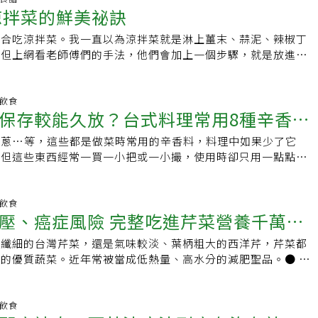
論述並不正確，雖說芹菜屬於偏寒性的蔬菜，較不適合脾胃虛
芹菜，葉柄細長、香氣濃郁，適合直接熱炒或切碎增香。●芹菜
涼拌菜的鮮美祕訣
蔬菜湯或高湯的基底，是減少食物浪費的好方法。為了讓變軟的
含有3克的膳食纖維，其黏稠性水溶性纖維，可黏掉黏膜腸壁膽酸
人食用，但以中醫理論來看，芹菜若與味甘、微溫的雞肉一同烹
芹菜管葉柄中空，脆嫩多汁，適合搭配海鮮或肉類熱炒。●山芹菜
，她建議將芹菜洗淨，切成條狀，然後在冰水中浸泡約30分
此，多吃地瓜葉可促進胃腸蠕動、預防便祕，減少痔瘡和大腸癌
中和兩者。哪些人不適合吃芹菜？芹菜雖然營養價值高，但也不
帶有芹菜混合莞荽的香氣，但氣味不若芫荽濃郁，常用於煮湯、裹
適合吃涼拌菜。我一直以為涼拌菜就是淋上薑末、蒜泥、辣椒丁
辜子桓
要吃300公克的地瓜葉，就能滿足一個人全天的維生素A、C、E
。芹菜在中醫屬於比較寒性的食材，吃太多容易消化不良，有胃
●西洋芹西洋芹的葉柄肥大清脆、纖維較豐富，可做沙拉棒、蔬
。但上網看老師傅們的手法，他們會加上一個步驟，就是放進熱
好的蔬菜。&amp;nbsp;芹菜芹菜所含的植物纖維，大多是非水
；另外，芹菜屬高鉀又促凝血的蔬菜，腎臟病、心血管疾病患者
香芹菜（巴西里）是西式餐廳擺盤常見的配角，常用於搭配湯品
以此當萬用醬。鍋內剩餘些許的油則加水和鹽汆燙食材；若有青
，容易讓人有飽足感，對於促進腸胃的蠕動也很有幫助。經科學
。．脾胃虛寒的人：芹菜性質寒涼，較不適合脾胃虛寒、體質虛
做青醬。芹菜葉比莖營養 烹調1招讓口感更好大部份人可能都
又好看。盛暑季節，餐桌都需要清爽開胃的涼拌菜，讓夏天過得
芹菜除了富含水分和纖維之外，並含有一種能夠使脂肪加速分
低血壓的人：芹菜可以降血壓，若平常屬於低血壓族群，吃芹菜
將葉子部份丟棄，事實上芹菜葉的營養成分比莖還高。芹菜中所
時蔬食材：木耳、花椰菜、雪白菇辛香料：蒜末、薑末、辣椒
明飲食
物質，因此，芹菜也是減肥的聖品。一般人料理芹菜經常只取芹
得更低，容易出現頭暈、無力等症狀。．腎臟病患者：芹菜擁有
保存較能久放？台式料理常用8種辛香
力相關，而葉酸多集中在葉子，建議食用時別把葉子摘除，煮
1. 取一碗，放入辛香料，薑末只要微量即可。2. 炒鍋內放2大
子則是丟棄不用，其實芹菜葉含多量維他命和礦物質，纖維也不
00公克的鈉含量就有92毫克，建議腎臟病患者控制攝取量。．
點芹菜葉，可增添香氣與營養素。而有些人不喜歡吃芹菜，是因
後，倒入碗裡，燙出香氣；加入適量的蠔油、鹽、糖、香油，充
煮清湯時灑一些當香味劑，可以取代香菜。芹菜的纖維以莖部最
洋蔥…等，這些都是做菜時常用的辛香料，料理中如果少了它
放及食用建議總整理
：芹菜含有維他命K，而維他命K可以維持人體正常的凝血功
粗硬。怎麼烹調能讓芹菜變得更好吃？農糧署也教大家一個小技
鍋加水煮滾，放1大匙鹽，放入木耳、花椰菜和切段的雪白菇，煮約
以增加排便量，讓排便較爲通暢，對於體內環保很有幫助。
。但這些東西經常一買一小把或一小撮，使用時卻只用一點點，
的人並不合適。【本文獲uho優活健康網授權刊登，原文刊載
炒，先將芹菜折斷，把相連的纖維撕下來，除去較粗的纖維口感
涼，瀝乾水分，與作法2拌勻。4. 盛盤，撒點白芝麻點綴。涼拌
p;油菜台灣早期油菜是用來做農肥，很少有人當成食物，但是後來發現
。許多人因此有一個困擾，就是不知道要怎麼存放才能放久一
.uho.com.tw/article-64631.html】
存 芹菜最長可保存1個月挑選時記得挑葉片不枯焦、無褐色斑
干4片、粉絲1束、黑木耳1片、香菜2株、芹菜適量、大辣椒絲
慢慢地，吃油菜的人愈來愈多。油菜屬於十字花科植物，和花椰
下整理台式料理最常用的8種配料，了解它們的特性及保存法，
粗大，質地細嫩的。芹菜買回家後，則視使用頻率，透過以下3
匙調味料：醬油1大匙、醬油膏1大匙、烏醋1/4茶匙、香油1.5大
都是富含抗氧化及防癌的引朵類。油菜的維生素A含量，比起一
利。薑嫩薑特性：表皮較嬌嫩，辣度最低、纖維細緻。產季：5
明飲食
可保存1個月。冷凍後的芹菜不用退冰，拿出來直接下鍋烹調即
匙、鹽1/4茶匙、蒜末 1茶匙、麻辣醬1/4茶匙作法：1. 粉絲煮
壓、癌症風險 完整吃進芹菜營養千萬別
出許多，而且油菜屬高鈣蔬菜，每百克油菜含有100多毫克的
議用保鮮膜(盒)包覆後冷藏粉薑產季：8至11月用法：常用於料
：放入裝水約2公分高的容器，每日換水2.冷藏：去除葉片後，以
冷水中搓揉，去除澱粉，再放到冷開水中，剪小段，瀝乾水分。
酸含量低，比起一般植物鈣的吸收更高。&amp;nbsp;川七有化
使用頻率高，可同嫩薑方式保存。若購買量較多，則可去皮後切
裹根部，放入塑膠袋中綁緊冷藏3.切丁冷凍：去除葉片及根部
加一點醬油調色。3. 豆干、木耳、芹菜切片狀或細絲，以原鍋的水
、纖細的台灣芹菜，還是氣味較淡、葉柄粗大的西洋芹，芹菜都
且藥理研究也證實他能縮短凝血時間，降低毛細血管的通血性，
料理前直接取需要用量下鍋即可。老薑特性：纖維粗、耐保存。
保鮮袋中冷凍【資料來源】．《鮮享農YA - 農糧署》臉書粉絲
匙鹽。水滾後煮1分鐘，撈起備用。4. 大辣椒切細絲，香菜切
的優質蔬菜。近年常被當成低熱量、高水分的減肥聖品。● 富
人體內外各種出血症。以著名的金瘡要藥「雲南白藥」為例，就
購買。用法：常用於食補料理保存：購買後刷去表面沙土，放置
新聞資料庫
調味料混合，最後撒上白芝麻點綴。涼拌腐竹食材：熟食腐竹1盒
素芹菜飽含水分，同時也含數種重要維生素與礦物質。維生素A
所組成的明方，即因為川七有化瘀止血的作用。&amp;nbsp;
可。農糧署提醒，不論是哪種薑，都要把握最佳賞味時機盡早使
芹、蒜末及辣椒圈適量作法：1. 西芹洗淨，削皮，切成與腐竹
眼睛的健康；維生素K有助血液凝結，並與骨質密度相關，它是
amstime/典匠影像）延伸閱讀： 。紅肉地瓜熱量最低！營養師
風味及營養流失。蒜頭許多人看到蒜頭發出綠芽就不敢用了，趕
 取一容器，放入蒜末及辣椒圈。3. 鍋內放1大匙油，油熱後倒入
養素，若缺乏會增加骨折風險。芹菜中的葉酸與記憶力相關，而
明飲食
黃地瓜營養」 3吃法讓你愈吃愈瘦 。膳食纖維吃不夠恐害代謝、
指出，其實切開蒜頭後出現綠色現象，通常為裡頭的蒜苗即將發