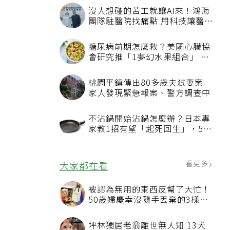
沒人想碰的苦工就讓AI來！鴻海
團隊駐醫院找痛點 用科技讓醫療
更有溫度
糖尿病前期怎麼救？美國心臟協
會研究推「1夢幻水果組合」 酪
梨加它改善血管功能
桃園平鎮傳出80多歲夫弒妻案
家人發現緊急報案、警方調查中
不沾鍋開始沾鍋怎麼辦？日本專
家教1招有望「起死回生」，5情
況該換新
看更多
大家都在看
被認為無用的東西反幫了大忙！
50歲婦慶幸沒隨手丟棄的3樣物
品
坪林獨居老翁離世無人知 13犬