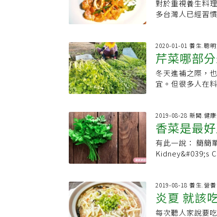
是： 「《醫療靈
能夠刺激血流循
給……阿嬤吃…
對於重視養生料
低，加一大把鹽
段是：「Austi
認為它與鼠尾草
技巧的問到這位
多台灣人已經習
還是可以吃芹菜，
的說法是沒有科
等，可多用於料
是祖孫兩的晚餐
而地中海飲食常
159毫克，相當
查看是否有科學依據
能，改善腎臟疾
貴。百花鑲蘿蔔食
嚼，而生菜的澀
100克含鈉是8
索，搜到的唯一一篇是去年
於照顧微細末梢
芹菜2支作法：1
過多醬汁，導致
2020-01-01 養生.聰
克。
Ingestion in
症狀。守住記憶力
芹菜哪部分
出圓形的洞。2.
今天介紹的三道
的血壓變化）。一
1/2份製作與使用
餡：將蝦仁洗淨去
不再因化學添加物
冬天進補之際，也
扔了
150/80。干預
沖泡，浸泡15分
匙蠔油、薑末、鹽
筍、蝦子、透抽
宜。但很多人在
間，對頸椎的受限
熱開水。迷迭香
挖出的圓洞塞進內
的豌豆芽，以方
菜葉很可惜，因
長期喝芹菜汁也
研究發現地中海
炒鍋，把作法4和
的胡蘿蔔、蘋果
果是已經變黃、
症、糖尿病、憂
長時間研究植物
內餡蒸熟只需7分
甜帶些鹹味的蔬
丟棄；如果是非
2019-08-28 新聞.健
己信仰的神吧。
膽鹼酯酶抑制劑
的原因。蘿蔔排骨
多，會造成鈉及糖
香菜是最好
成分對比：每百克
作用於大腦皮脂
白蘿蔔去皮切塊，
豌豆芽100克、蝦
量為4.5g、膳食
有效果，要使用
小匙沙拉油爆香蔥
食材：蘋果一個20
有此一說： 簡簡單單洗洗你的腎臟 只用蔬菜，可以在家裡嘗試。 Simple
子，其水分含量為8
後放入排骨酥，煮
匙、白醋1大匙、
Kidney&#039;s Cleanser - Healt
2.2g、維生素C
整鍋的蘿蔔排骨酥
透抽切成圈狀、
home. CLEAN YOUR KIDNEYS WITH LESS THAN $1.00 不用 $ 1.00美金 就可
菜根莖的要低，在
1小時（若沒燜燒
蔔切小塊、香吉士
清洗你的腎臟 Years passes by and our kidneys are filtering the blood by
議把芹菜葉直接
6.盛出，以香菜
汁食材全部混合，
removing salt, p
2019-08-18 養生.營
者單獨把芹菜葉
貨店）、蔥2根、
炎夏 就該
蔬果醬汁，並加上
salt accumulates 
還可以達到增香
分鐘（用電鍋蒸也
味道。且剩餘的
來，我們的腎臟
鹽，每百克芹菜根
每次聽人家說要
水分。4.炒鍋中
虱目魚粥（5人份