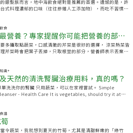
媒》網站聲稱芹菜汁可以緩解癌症和糖尿病等疾病。」，而另一
環及有助腦部功能，由於它能促進顱內血流，所以近年還有研究
…」說完便加快腳步趕上其他小朋友，留我楞在原地。後來我很
理的銀髮族而言，地中海飲食絕對是推薦的首選。遺憾的是，許
進去，也是不可能有利於控制血壓。結論就是，需要控血壓的人
n Chiang 醫生是費城的胃腸病學家，他告訴 BBC，《醫療靈媒》
同樣有助預防阿茲海默症，防止記憶減退、嗅覺退化、視力衰退
小朋友的家庭背景，原來他跟阿嬤相依為命，這條白蘿蔔應該就
慣台式料理濃郁的口味（往往摻雜人工添加物），而吃不習慣。
重點在於烹調它時少放鹽或乾脆不放鹽。芹菜莖每100克含鈉是
學依據，而且『可能對我們的患者有害』。」不管如何，為了要
理中或者使用其純露內飲。山楂：有助心律不整、心臟及血管功
……每當我做白蘿蔔料理，都會想起那段往事，每一口都覺得珍
見的生菜沙拉，銀髮族接受度也不高，理由是過硬的食材難以咀
於0.4g食鹽。芹菜葉的鈉含量相對於芹菜莖來說較低，芹菜葉每
，我用celery juice（芹菜汁）在公共醫學圖書館PubMed搜
病造成的心臟問題，並增加冠狀動脈血流及強化心肌功能。有助
材：白蘿蔔1條（550克）、蝦仁80克（約10隻）、絞肉80克、
味又更令人卻步。即使有些人為顧及健康而勉強食用，卻又添加
3毫克。我國衛生福利部建議，每日鈉總攝取量不宜超過2400毫
發表的Blood Pressure Change After Celery Juice
血管的功能，能夠改善老年人下肢麻痺、認知退化及記憶不好的
.買筆直的白蘿蔔，洗淨削皮切段（約3公分），用湯匙在中間挖
鈉含量及化學添加物的攝取過量，造成身體更多的負擔及危害。
明飲食
 a Hypertensive Elderly Male（一位高血壓年長男性攝入芹菜汁後
茶飲準備材料：迷迭香1份、鼠尾草1份、洋甘菊1/2份、香蜂草
最營養？專家提醒你可能把營養的部分
白蘿蔔放在盤上，以大火蒸15分鐘。3.利用蒸蘿蔔的時間製作內
「台式地中海料理」，甩開包裹色香味的虛偽糖衣，讓味蕾從此
名 74 歲男子出現頸部疼痛和高血壓病史，體檢時血壓為
方式：按比例混合成半磅用量，每次取2-3小匙與250ml熱開水
腸泥，拍碎，與絞肉和作法1挖出並切碎的白蘿蔔混和，加1小
而麻痺知覺。海鮮酪梨佐蔬果醬（3人份）先將生硬的食材如蘆
要多攝取點蔬菜，口感清脆的芹菜是很好的選擇， 涼菜熱菜皆
措施包括 6 個月內每天攝入芹菜汁。頸部疼痛則是在 14 次就診期
鐘後再飲用。如果是新鮮香草，必須取1/4杯新鮮香草混沖成1杯
、白胡椒粉、雞粉調味。4.白蘿蔔放涼後，取出湯汁備用。5.
等食材汆燙以增加熟度或去腥。即使生食的蔬菜也選擇枝梗較細
料理芹菜時會把葉子丟掉，只取根莖的部分，營養師表示丟棄芹
節段進行按摩。 在護理結束時，他的血壓為 118/82。所以，
、鼠尾草及香蜂草是最有助記憶力的香草植物，國家地理雜誌曾
餡，再放入鍋內，以大火蒸7分鐘。6.芹菜洗淨切小丁。7.取一
便咀嚼。當然為這道料理畫龍點睛的是蔬果醬，方法是使用新鮮
葉子也相當有營養。《爆炸營養食堂》的營養師彭鑫蕊指出，如
許是能降血壓，不過這也只是觀察性的單一案例。至於什麼癌
人瑞最愛喝的飲品就是蒲公英、迷迭香及鼠尾草；英國新堡大學
5的湯汁倒進鍋內，放芹菜丁，加太白粉勾芡，淋在盤上即可。
、柑橘等蔬果，加上薑、鹽巴、醬油等天然調味劑，共同打成酸
腐爛的芹菜葉，很有可能是營養流失跟產生了不好的物質，應該
鬱症、自體免疫疾病，等等等，有效沒效，我想您還是去問您自
與失智症關係的同時，發現香蜂草及鼠尾草萃取物的功效類似乙
鐘，而白蘿蔔需要20分鐘，這是內餡沒有直接塞進白蘿蔔一起蒸
果醬汁。要注意的是，即使是新鮮天然的蔬果醬，還是不能吃過
常新鮮的芹菜，葉子營養價值不比莖低。芹菜根莖跟芹菜葉營養
康知識+
原文：西芹汁療法，神的指引
，作用在紋狀體（肢體協調性、睡眠）及海馬迴（情緒），不會
酥湯食材：排骨酥1斤、白蘿蔔1條、蔥1根、香菜少許作法：1.
分的攝取過量。食材：蘆筍150克、山藥300克、酪梨300克、
及天然的清洗腎臟治療用料，真的嗎？
芹菜根莖，其水分含量為95.4g、蛋白質為1.2g、碳水化合物含
，有助記憶力、情緒穩定及認知能力。但可不是鮮採幾葉沖泡就
水蓋過食材，放在燜燒鍋內鍋煮。2.蔥切3段。取一炒鍋，放1
子8隻、透抽1/2隻、枸杞10克、牛番茄2顆、白煮蛋2顆蔬果醬
纖維為1.2g、維生素C含量為8mg、鈣為80mg；每百克芹菜葉
足夠用量才有效。
，放進作法1。此步驟可增加湯頭的香味。3.另煮一鍋水，水滾
0克、胡蘿蔔200克、香吉士1顆、薑10克、醬油1大匙、鹽1小
9.4g、蛋白質為2.6g、碳水化合物含量為5.9g、膳食纖維為
約1分鐘，撈起，放進作法1，此步驟去除排骨酥多餘的油。4.
橄欖油2大匙作法：1. 蘆筍切小段、山藥切條狀、酪梨切小塊、
h Care It is vegetables, should try it at
含量為22mg、鈣為40mg。很明顯芹菜葉子的營養價值並不比芹
湯在瓦斯爐上煮滾，撈起浮沫。5.續煮5分鐘，移到燜燒鍋中燜
枸杞以熱水泡軟、牛番茄切片、白煮蛋切片、蘋果切小塊、胡蘿
膳食纖維、維生素C的含量都要高於芹菜根莖，所以營養師不建
鍋需煮半小時）後，取出蔥白丟棄，並加適量的鹽和雞粉調味。
榨汁。2. 蘆筍、蝦子及透抽先汆燙並煮熟。3. 將以上的蔬果醬
扔掉。彭鑫蕊表示料理芹菜最簡單的做法是把芹菜葉一起炒，或
點綴。蘿蔔滷麵輪食材：白蘿蔔半條、麵輪1包（約150g，購自雜
放入果汁機內並打成泥。4. 將以上的食材擺盤，再淋灑適量的
oison and any unwanted entering our body. With time, the
養食譜
保留下來，用來做湯或者是在燉肉的時候放上點嫩嫩的芹菜葉，
薑2片、八角2個、青江菜1把作法：1.麵輪放在鍋中以大火蒸15
吃筍
枸杞點綴其間。TIP打成泥後的蔬果醬，可再視個人口味，調整
and this needs to undergo cleaning treatments. 經過多年
去腥的好處。但營養師提醒，吃芹菜時要注意不要放入過多的
行）。2.白蘿蔔削皮切塊。3.麵輪蒸熟後泡冷水，擠出多餘的
份量，可裝在乾淨的瓶子裡，冷藏保存一個星期左右。油蔥彩蔬
過濾血液，排除鹽，毒素及所有不需物進入我們的身體。隨著時
莖中的鈉成分可以達到159mg；每百克芹菜葉中的鈉成分可以
吃當令蔬菜，我就想到夏天的竹筍，尤其是清甜鮮嫩的「綠竹
倒入1大匙油，爆香薑片、蔥段（喜歡辣者，可加入辣椒）。5.加
）冬天清晨，一碗虱目魚粥入肚，肯定全身暖呼呼，但就營養而