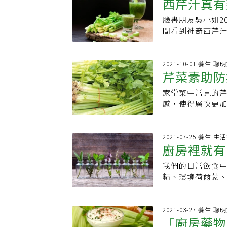
西芹汁真有
作法2。4. 原
葉酸多集中在葉
免疫力狂降！優質
芽，蒜苗無毒，
約10秒，取出放
另外，還含有少量
吃的，但要盡快
臉書朋友吳小姐2
色盤子擺盤，視覺
物活性化合物芹
有，可以生食、炒
間看到神奇西芹
乾的，得先用溫水
提早衰老、疾病
農糧署》貼文分
汁療法及他出的
醬汁：醬油100m
皮素是一種在芹
軟嫩，是台灣人
慢性病患者使用他
腐先用熱水汆燙1
阿茲海默氏症等
分較少、較有脆度
的FB粉絲專頁，
2021-10-01 養生.聰
火煮10分鐘。3.
低癌症風險。● 
芹菜素助防
叫甜蔥）特性：
團。因為作者大
以上（或放入冰箱
非常重要。纖維
嚐，或是燉肉都
章，這位作者有
1. 醬油與水的比
菜的萃取物可預防潰
家常菜中常見的
菜，這些蔬
形狀都有，顏色
感謝您的回覆。
頁會過度膨脹，醬
感，使得層次更
果實形狀來區分
者來問過，但我
次。
芹菜素不僅有助
有光澤、手感較
「就知道這其中並
品的關鍵營養素。
先把辣椒的綠色
萬人追蹤的FB粉
指出，芹菜素可抑
2021-07-25 養生.
久，不會發霉也
資訊，能信嗎？
廚房裡就有
分泌，達控制血
完全不敢碰。保存
廉是何許人物。他創
反應，有助降低因
鮮美。1.摘除香
己： 「安東尼威廉天
我們的日常飲食
的特性，也具有抗
吸水）。2.取一
特能力。慈悲之
精、環境荷爾蒙
因子。因此不少
自來水中氯氣會吸
布他的祖母患有
淨化，但並非每
正面幫助。 除此
取一鍋新的過濾水
他的家人。安東
一些有機的藥草
日常常聽到可透
腐爛）；放入保鮮
健康。作為醫療
能。在淨化時請
2021-03-27 養生.聰
鍵。 日常生活中
生食狀態加入料
「廚房藥物」芹菜好
的信任和喜愛，
的天然感受。如今
細胞凋亡、防範