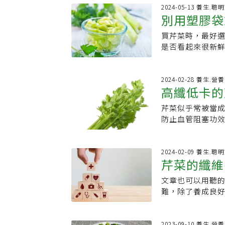
況。她推薦先前引
包起來放冰箱，
血壓、預防血管
抗憂鬱營養素和憂
2024-05-13 養生.聰
始嘗試，發現真
別用塑膠袋或保鮮膜包
理以下芹菜功效
（EPA和DHA
脫水，當缺水時
酚類（phthal
生素C和鋅。其中
便，大腦無法開
買芹菜時，最好
菜新鮮爽脆
含有維生素 C、
動物內臟。植物
杯共500c.c
是否看起來很新鮮？
管和器官的發炎
抗憂鬱蔬菜中西洋
用。另外芹菜富
稱，如果沒有足
體對膽固醇的吸
牡蠣，得分為56
起床第一件事就
營養師普瑞斯特（M
的生長及擴散，
素（apigen
斷，但現在幾乎
挺的綠色莖部顏
2024-02-28 養生.營
吃，但要控制攝
泛存在於多種蔬
高纖低卡的
過了保鮮期，就
壓，但也不宜攝
搐、抗炎作用，
持芹菜最佳口感
控制在100～1
水芹菜，補充膳食
芹菜似乎常被當
技巧讓你煮
或水果放在一起
實現營養均衡。
出，西洋菜的多
防止血管阻塞功
包裝、保存芹菜，
感光食物再曬到
效，曾《紐約郵
養成分比莖還高
Recipes專欄作
菜、九層塔、無
牡蠣不僅含有豐
芹菜口感更好。芹
的簡便方法：用
的人，吃一點就
實具有抗氧化、
菜，含多種重要維
2024-02-09 養生.聰
蔬果抽屜（cris
莖，不吃芹菜葉，
芹菜的纖維
性。牡蠣肽主要
進食慾幫助消化
塑膠包裝，用一
莖的1倍、葉酸則
物，其主要成分
對於腸道系統正
有助於芹菜莖部
文章也可以用聽的&am
用，市場最
多。營養師李婉
成分；此外由於
潰瘍、胃癌也有
細緻的芹菜保鮮法。
難，除了養成良
比起來，芹菜葉
解產物被挖掘出
口感略有差異，
達到最佳效果，
常高
以透過平日的飲
煎成餅，或加入
腎壯陽、促進泌
的芹菜，其實芹菜
時間。她說，芹
駐的目的，以下介
芹菜不能和什麼
下5種常見的芹菜
糊糊、發霉或變
&amp;nbsp
2023-09-10 養生.營