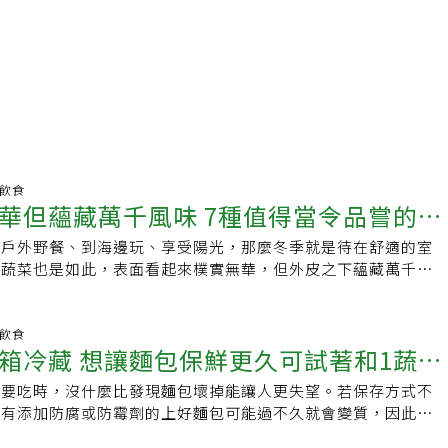
明飲食
華但蘊藏萬千風味 7種值得當令品嘗的冬
是戶外野餐、到海邊玩、享受陽光，那麼冬季就是待在舒適的室
季蔬菜也是如此，表面看起來樸實無華，但外皮之下蘊藏萬千風
，Food Republic報導列出7種冬季盛產的獨特蔬菜，這些菜
或煎烤都很美味。1.大頭菜（Kohlrabi）十字花科的大頭菜
部長著綠葉，通常盛產於初冬，但可能較寒冷的月份裡也能買
明飲食
箱冷藏 想讓麵包保鮮更久可試著和1蔬菜
蘿蔔的辛辣土味、高麗菜的清甜爽脆，很適合做涼拌或煮湯，不
有點費工，使用削皮刀會較有效率。有時間的話可以發酵成泡
包要吃時，沒什麼比發現麵包壞掉能讓人更失望。若保存方式不
作獨特的青醬。2.菊芋（Sunchoke）菊芋外型很像薑，但沒有
沒有添加防腐或防霉劑的上好麵包可能過不久就會變質，因此保
。雖然外皮粗糙，內在卻充滿澱粉、滋味豐富。因為在較冷的區
盒之外，Food Republic報導採訪了食品批發商Orlando
而且營養豐富，菊芋是很適合冬季食用的蔬菜。菊芋略帶朝鮮薊