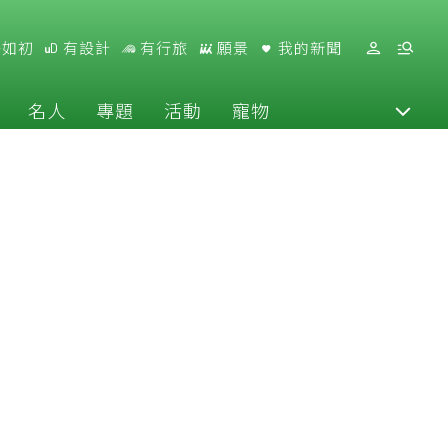
好如初
有設計
有行旅
願景
我的新聞
名人
專題
活動
寵物