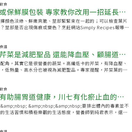
起話題的芹菜汁，大約4、5年前芹菜汁蔚為風潮，古德曼也開
手邊就有看起來像綠色甘草棒的新鮮茴香。
阻塞，還能預防癌症，很適合日常適量食用。《優活健康網》整
鬱症預防和治療有關，包括葉酸、鐵、長鏈omega-3脂肪酸
明飲食
的很強大，它具有超強的補水功能，人經過整夜一早起床會有些
裝 專家教你改用一招延長芹
：．降血壓：芹菜的特殊香氣，主要來自於其中一種活性物質苯
）、鎂、鉀、硒、硫胺素、維生素A、維生素B6、維生素B12、維
腎上腺無法正常運作，皮質醇和腎上腺素會上升，無法正常排
ides），能放鬆血管周圍的平滑肌，讓血壓降低。．降火氣：芹菜
得分最高的肉類食物有牡蠣和貽貝等雙殼類動物、各種海產品和
機。她會建議客戶在喝咖啡、茶或其他含咖啡因飲料前，先喝兩
選擇顏色淡綠、鮮嫩爽脆、莖部緊緊束在一起的；可以檢查葉片
β-胡蘿蔔素和類黃酮素等抗氧化素，可以減少消化道、細胞、血
性食物中得分最高的有綠葉蔬菜、生菜、辣椒和十字花科蔬菜。
.的水，但對有些人來說似乎不容易做到，而芹菜汁有同樣的補水功
莖部是否出現傷痕或變色？烹飪網站Simply Recipes報導
現象。．預防血管阻塞：芹菜富含豐富的膳食纖維，可以減少身
菜（水芹菜）居冠，得分為127%，而得分最高的動物性食物是
含礦物質和益生元，替人類補充微量元素。古德曼自稱每天早上
夠的濕度讓這種高含水量的蔬菜保持脆嫩，芹菜很快就會變質。
收。．預防癌症：芹菜含有高量木犀草素，可以抑制不正常細胞
%。植物界抗憂鬱冠軍：西洋菜（水芹菜）西洋菜中富含的芹菜
是空腹喝一杯芹菜汁，幫助她克服自身免疫問題，雖然有時會中
elissa Prest）指出，當芹菜過了保存期限後，會發現原本硬
有助於預防腫瘤細胞生長。芹菜可以每天吃嗎？芹菜可以天天
in），是天然存在的一種黃酮類化合物，有「植物雌激素」之稱，廣
已離不開它，對她而言就像救命稻草。
色發白、變軟、易彎曲。她說，如果芹菜外表黏糊糊的，說明已
養食譜
取量。芹菜是營養豐富的蔬菜，富含多種纖維還能降發炎、控血
果、豆類、茶葉中。研究發現芹菜素不僅有鎮靜、抗憂鬱、防抽
芹菜是減肥聖品 還能降血壓、顧腸道！1
該扔掉它。別將芹菜與會釋放乙烯的蔬果放一起適當的儲存是保
取過量，因為過多的纖維容易造成消化不良。建議每天的攝取量
而且對人體中樞神經系統、認知性能有保護效用。建議適量攝入
的關鍵，切忌將芹菜與蘋果、酪梨、梨或其他會釋放乙烯的蔬菜
50克以內，最好可以搭配其他食材一起食用，如肉類、豆類等，以
纖維同時獲得情緒調節的植物源成分。另外2020年國際期刊指
成配角，其實它是很營養的蔬菜。高纖低卡的芹菜，有降血壓、
出來的芹菜口感更好
，這種氣體會讓它們加速成熟。此外，不要用塑膠袋或保鮮膜來
吃芹菜皮膚會變黑？感光食物容易讓皮膚對光變得更敏感，吃了
酚類具有抗氧化、降血糖、降血脂、抑制腫瘤細胞生長等多元功
效，低熱量、高水分也被視為減肥聖品。專家提醒，芹菜葉的營
因為會吸附芹菜釋放的乙烯氣體，導致莖部更快變質。Simply
太陽，會使黑色素細胞活力增加，使肌膚變黑。感光食物例如芹
報》讚譽為「全世界最健康的蔬菜」。動物界抗憂鬱冠軍：牡蠣
，烹調時葉子別丟。農糧署也教大家一個小技巧，讓你煮出來的
者迪洛娜多（Mary Jo DiLonardo）學到一個可延長芹菜保鮮期
花果⋯等，一般人要吃到很大量才會變黑，但某些體質比較敏感
富的蛋白質、牛磺酸、糖原及鋅元素，而且牡蠣肽、多糖亦被證
菜高纖低卡是減肥聖品 還能降血壓、助腸道健康高纖低卡的芹
鋁箔紙包裹。普瑞斯特表示，最好把芹菜放在冰箱可調節濕度的
可能會變黑。芹菜「葉」可以吃嗎？人們吃芹菜通常只吃芹菜
抗炎、抗高血壓、抗疲勞、抗凝血、抗腫瘤和抗肝損傷等功能活
生素與礦物質，如維生素B、鈣、磷、鐵、鉀、鈉等營養，可促
明飲食
per drawer）裡，這樣可以保存長達兩周時間；在儲存前，去掉
其實很可惜。芹菜的葉子也有豐富的營養價值，維生素C含量是
有助腸胃道健康，川七有化瘀止血的作
是通過生物技術（如酶解、發酵）將牡蠣肉加工而制得的酶解產
，常被當成低熱量、高水分的減肥聖品。也因芹菜是高纖食物，
張鋁箔紙包好再放入冰箱。可用鋁箔紙保持芹菜莖部水分鋁箔紙
是10倍，所以如果能改變食用習慣，連同芹菜葉一起吃，好處更
是蛋白肽和氨基酸，但也含有維生素、微量元素和牛磺酸等功能
常運作非常重要。芹菜也有降血壓、防止血管阻塞功效，對於胃
保持水分，如果有時間並想在食品保鮮上多下功夫，還有一種更
p;nbsp; &amp;nbsp;&amp;nbsp;要排出體內的毒素並不
常見又最便宜的這種菜，膳食纖維量非
萍於臉書粉絲頁指出，雖然芹菜葉吃起來有苦澀感，但跟芹菜莖
牡蠣肽分子量較小，容易被吸收並發揮其生物活性。因而牡蠣酶
幫助。春、秋、冬季是國產芹菜的主要產期。芹菜品種多，外型
維吉尼亞州營養師湯瑪森（Caroline Thomason）表示，為
好的生活習慣和積極樂觀的生活態度，營養師劉純君表示，還可
富含的營養素更多，建議烹調芹菜時保留葉子，例如切碎與麵粉
具有廣泛的生物活性，除上述活性外，牡蠣肽還具有抗憂鬱、補
各具料理特色及風味，適合的料理種類也有所不同。而除了一般
可將芹菜先切好，垂直放入淺水中，這樣便能在冰箱裡保存更長
食攝取，有效減少各種毒素在體內堆積，達到延年益壽、青春永
蛋液中煎蛋或者烘蛋、煮麵時加點芹菜葉，就能攝取更多營養。
乳、抗腫瘤及成骨等功能活性。‧抗憂鬱食物排行榜↓↓↓
的種類還有很多，《鮮享農YA - 農糧署》臉書粉絲專頁介紹以
菜莖部吸收了這些水分，保鮮期會更長。不過，只要芹菜沒有黏
紹4種常見的青菜，融入三餐飲食中，能幫助排毒。
一起吃？網傳「芹菜炒雞肉相剋」是真的嗎？中醫理論來說，芹
種類，挑對適合的料理起來更對味。5種常見芹菜種類●白梗芹
色，仍然可以放心使用。普瑞斯特說，用快過了保存期限的芹菜
;地瓜葉地瓜葉的β胡蘿蔔素、維生素A、葉綠素以及膳食纖維都很
養食譜