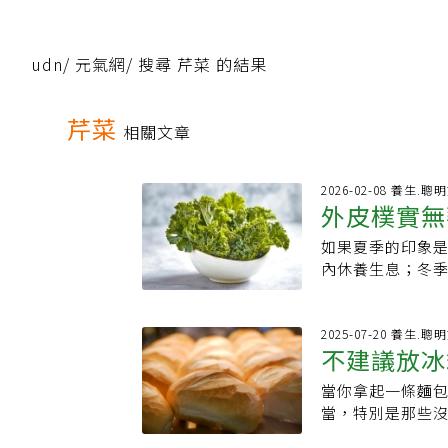
udn
/
元氣網
/
搜尋 芹菜 的結果
芹菜
相關文章
2026-02-08 養生.聰
外皮樸實無
如果夏季的印象
季寶藏蔬菜
內休養生息；冬
味，從根莖類到葉菜
加入湯裡、做成沙拉
具結節球莖，頂
2025-07-20 養生.聰
不建議放冰
到。大頭菜帶有
過準備工作可能
當你拿起一條麵
一起存放
菜，或者用葉子製
當，特別是那些
刺鼻生澀的味道
存非常重要，除了麵包
域生長得很好，