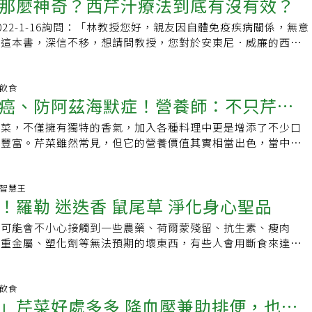
那麼神奇？西芹汁療法到底有沒有效？
鍋加水，放點鹽，先汆燙西芹，時間約2分鐘，再放入煮熟的腐竹，
子，建議食用時別把葉子摘除。高鉀則有利心血管與肌肉健康。
澱粉「纖維含量排名」曝 第一名不是地瓜
但發芽過程會消耗營養，導致蒜瓣萎縮乾癟，不用擔心還是可以
入作法3，加一點鹽和香油混合。5. 由於食材屬淡色，建議取黑
的維他命C、維他命B、鈣、鎂和錳。● 富含抗氧化劑與其他生
吃掉，不然再放下去就更不好吃了。保存：青蔥青蔥一年四季都
022-1-16詢問：「林教授您好，親友因自體免疫疾病關係，無意
效果較佳。6. 西芹與腐竹交錯疊成數排即可。說明：若腐竹是
菜含十多種抗氧化劑和有效抗發炎物質，可防止細胞損傷而導致
食、煮湯，或用於炒菜調味。根據臉書粉絲專頁《鮮享農YA -
汁這本書，深信不移，想請問教授，您對於安東尼．威廉的西芹
加鹽泡軟。涼拌百頁食材：百頁豆腐3條、香菜1株、蒜末適量
侵害。其所含天然物質也被證實可優化循環系統和降低血壓。槲
享，蔥大致有三個種類：日蔥（又叫四季蔥、粉蔥）特性：細膩
幾本教病患恢復健康的書及在他在國外和台灣的粉絲專頁上都有
、清水450ml、蠔油1大匙、八角1顆、冰糖1顆作法：1. 百頁豆
菜中發現的類黃酮，已被證明可對抗急性和慢性發炎，並與預防
較喜歡的口感。產季：一年四季都有北蔥（又叫水蔥）特性：水
的療法恢復健康後的回饋文，有何看法？他有一個345萬人追蹤
分鐘，再以清水沖洗，備用。2. 醬汁煮滾後放入百頁豆腐，開小
神經退化性疾病有關。槲皮素還與細胞凋亡有關，可能有助於降
。產季：6月-11月。用法：適合製作餡餅、蔥油餅。大蔥（又
台灣也有個4842人追蹤的FB粉絲專頁名叫醫療靈媒 台灣粉絲
明飲食
 關火。用叉子在百頁上戳洞，使之入味。4. 蓋上鍋蓋，燜2小時
高纖食物改善消化系統芹菜是高纖食物，對於腸道系統正常運作
癌、防阿茲海默症！營養師：不只芹
以實用蔥白為主，耐煮。用法：適合切絲製作火鍋湯頭、燒烤品
部份都是教病患從天然飲食中去做改善，但因為我讀過您寫的文
，浸泡一晚）。5. 切塊，加入蒜末、香油、香菜拌勻。說明：
還可以維持飽腹感，對體重管理有很大幫助。動物研究顯示，芹
很適合。辣椒特性：辣椒的外形很多樣，從圓錐、長條、羊角等
販售保健食品及其他商品的商業行為，就知道這其中並不單純。
例為1比4.5最佳。2. 作法2的醬汁要蓋過豆腐。如果開大火，百
瘍形成。資料來源／Health.com
芹菜，不僅擁有獨特的香氣，加入各種料理中更是增添了不少口
菜也有
則有紅色、橙色、黃色、綠色等。要分辨辣味程度，可從辣椒的
」首先，有關安東尼威廉以及他的西芹汁療法，已經有好幾位讀
汁會噴出鍋外，這步驟得格外小心。3. 剩餘的醬汁可重複使用3
加豐富。芹菜雖然常見，但它的營養價值其實相當出色，當中的
；尖辣椒辣的居多，且果肉愈薄，辣味愈重。選購：挑外表鮮豔
實在不敢冒犯神人，所以就都只簡單回覆。再來，吳小姐所說的
防癌也有助防阿茲海默症，是不少專家正研究開發成保健品或藥
硬挺的，沒有乾枯、腐爛、蟲害者。保存：因接口處容易發霉，
不單純」，的確是正中要害。還有，關於「安東尼．威廉的345
 助防癌、防阿茲海默症 芹菜素不只芹菜吃得到！ 嫚嫚營養師
蒂頭除去後再放進密封袋裡，最後進冷凍庫；這樣可以保存很
絲專頁」，到底有啥了不起，請看我最近發表的名人發佈的飲食
制α-葡萄糖苷酶，有助於預防、改善糖尿病。且可增加胰島素
生活智慧王
不會變皺。香菜特性：氣味獨特，喜歡的人很愛，卻也有一些人
。那，為什麼我會說「不敢冒犯神人」呢？我們來看看安東尼威
！羅勒 迷迭香 鼠尾草 淨化身心聖品
糖的目的。除此之外也可促使內皮細胞分泌一氧化氮，降低發炎
：香菜保鮮不易，放幾天就無法再用；依以下5步驟，可保10天
設的網站Medical Medium（醫療靈媒）是這麼介紹他自
高血糖促成的發炎反應。 另一方面，芹菜素具抗發炎、抗氧化
菜爛葉的部分，再將根部的地方切掉一點，造成新切口（以方便
生具有與the Spirit of Compassion（慈悲之神）交談的獨
中可能會不小心接觸到一些農藥、荷爾蒙殘留、抗生素、瘦肉
β類澱粉沉積、神經保護作用，這些正是常見阿茲海默症的風險
乾淨鍋子裝滿過濾水（一定要用過濾水，用自來水無法久存，且
神提供給他遠遠領先時代非常準確的健康信息。他四歲的時候宣
、重金屬、塑化劑等無法預期的壞東西，有些人會用斷食來達到
研究認為，芹菜素對於防範、改善阿茲海默症具有一定的潛力或
入香菜中）。3.將香菜放入，浸泡20分鐘後，將水倒掉。4.再
肺癌，儘管當時沒有症狀，但醫學測試很快就證實，因而震驚了
個人的體質都適用斷食這種激烈方式來幫助身體排毒。我會選擇
之外，芹菜素也對失眠、抑鬱症等精神方面問題有所幫助。像是
，將香菜放入浸泡20分鐘。5.取出香菜濾乾（一定要濾乾以免
尼一直在利用他的天賦『閱讀』人們的狀況並告訴他們如何恢復
來輔助身體，達到它原本系統該有的代謝、淨化排毒及排泄功
過飲用洋甘菊茶緩和情緒、幫助睡眠等，芹菜素就是當中的關
盒中，再入冰箱備用，約可存放10天。注意：1.香菜經常是以
靈媒，他前所未有的準確性和成功率為他贏得了全世界數百萬人
注意挑選藥草及香草的來源，建議回到食材的原味，體驗全食材
明飲食
民眾相當關注的「防癌」，芹菜素也有相當的幫助，其可誘導癌
理，因此必須洗乾淨，要連葉帶莖一根根剝下來，多清洗幾次。
處多多 降血壓兼助排便，也能
其中包括電影明星、搖滾明星、億萬富翁、職業運動員、暢銷書
藥草師比較常用的藥草約250種，一般人大概只認識幾種香料，
癌細胞轉移，並可增強穀胱甘肽等人體抗氧化酶的活性，也促進