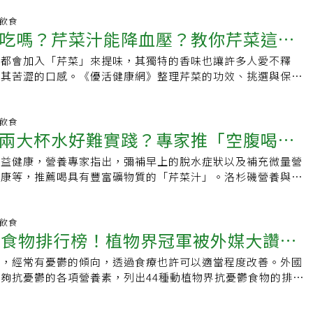
的公司主廚托洛梅奧（Domenico Tolomeo），分享幾個保存麵包的
配口味濃郁、鮮明的餐點。和其他根莖類不同，菊芋可以生吃，
說，用芹菜保存麵包，是又天然又有效的辦法。他說芹菜是富含
明飲食
炸，甚至做成義式麵疙瘩。3.根芹菜（Celeriac）根芹菜表
吃嗎？芹菜汁能降血壓？教你芹菜這樣
麵包袋裡放上一些芹菜，芹菜會釋放少量水分到袋裡的空氣中，
有光澤，就像一個小月亮。顧名思義根芹菜是長出芹菜的球莖。
止麵包變乾以及很快變質。不過有些人聽到麵包袋裡有水氣就覺
引人但在歐洲很受歡迎，名廚戈登（Gordon Ramsay）就偏
吃都會加入「芹菜」來提味，其獨特的香味也讓許多人愛不釋
0倍
受潮變軟或發霉，托洛梅奧說毋須擔心，那並不是直接碰到水，
等菜餚，生澀的味道在烹煮過程會逐漸軟化，很適合燉菜與鹹餡
怕其苦澀的口感。《優活健康網》整理芹菜的功效、挑選與保
進釋放的，不過隨著時間過去，麵包和芹菜都會因為水分達到均
菜美味可口，磨成泥口感滑順，既可當配菜、也可煮出雲朵般柔
芹菜禁忌」一次看，你是否好奇芹菜不能和什麼一起吃？芹菜可
芹菜保存法只適用短期。單靠芹菜也無法完美保存麵包，還有其
蕪菁（Rutabaga）瑞典蕪菁能生長在較寒冷的區域，口味和質地
些人不適合吃芹菜？本文一次解答！芹菜種類有哪些？芹菜主要
才能讓這個方法的效果最佳化。托洛梅奧建議將麵包存放在涼爽
煮過頭就會散掉並產生苦味。烹煮方式多樣，可以去皮切塊再煮
與「西洋種」，在來種的山芹菜香味較濃，葉柄細長、香氣濃
明飲食
好放在麵包盒或紙袋中，能保持些許空氣流通，避免累積水分造
兩大杯水好難實踐？專家推「空腹喝一
用平底鍋煎出樹皮色。切瑞典蕪菁最簡單的方法是放進微波爐加
煮或是當調味菜使用，適合直接熱炒或切碎當調味；西洋種（又
醒紙袋比塑膠袋好，因為水氣容易殘留在塑膠袋中，變成有利黴
臘狀外皮，可以和其他十字花科或根莖類蔬菜一同磨成泥。5.
香味稍淡，主要以生食為主。芹菜怎麼挑？挑選芹菜首先要注意
托洛梅奧說，不建議將麵包放冰箱冷藏，因為冰箱內的乾燥會吸
有益健康，營養專家指出，彌補早上的脫水症狀以及補充微量營
速補水又營養
ttes）羽衣甘藍芽是由英國種子庫（British seed house）育
呈現鮮綠的顏色，若發黃有斑代表不新鮮；再來可以觀察葉柄，
，讓麵包更快腐壞，不過有個萬無一失的方法，能讓麵包過了保
健康等，推薦喝具有豐富礦物質的「芹菜汁」。洛杉磯營養與淨
開始流行，翠綠爽脆、具有香甜的堅果味，而且維生素含量非常
粗細均勻，這樣品質也會比較好。此外，挑選時可以打開看裡面
鮮，就是把麵包冷凍。托洛梅奧說，他通常會把條狀麵包切成片
曼（Elissa Goodman）在訪談中指出食物是最佳良藥，植物
與營養。一種簡單的煮法是先川燙再快速放進冰水冷卻，之後可
有老化或變爛的狀況。芹菜如何保存？每次買芹菜都是一大把，
的時候只要取出需要的量即可。
的東西，她30年來都是榨汁愛好者，生活中離不開綠色蔬菜榨
甘藍用平底鍋煎。6.日本南瓜（Kabocha squash）日本南瓜
往往會變得乾硬，失去了清脆可口的口感。《優活健康網》整理
榨汁一直以來都有許多爭議，像是營養素被榨掉了，而她是一個
明飲食
地、更甜，南瓜味更濃，挑選外表有斑點或金邊的果實，因為外
，包含可水養常溫法、冷藏法與切丁冷凍法，只要用對方法，最
鬱食物排行榜！植物界冠軍被外媒大讚
常使用冷榨的方式，直接丟入果汁機，一完成就會喝掉，不會拿
實越成熟。如同耐寒的冬南瓜，日本南瓜磨碎煮湯口感極甜又濃
個月。．水養常溫法：放入裝水約2公分高的容器，每日換水，
能保持營養完整和纖維素。古德曼說一般人都無法攝取足夠蔬
處荒野小屋的氛圍，甚至可以將湯裝在挖空的南瓜裡。7.茴香
．冷藏法：去除葉片後，以噴水後的餐巾紙包裹根部，放入塑膠
大，經常有憂鬱的傾向，透過食療也許可以適當程度改善。外國
健康蔬菜」
戶一天吃八到十杯蔬菜，但大家都瞪大眼認為怎麼可能；然而如
茴香莖那種泥土、類似八角的味道，是寒冬最完美的點綴，莖可以燉
保存2～3週。．切丁冷凍法：去除葉片及根部後，切成丁狀放
夠抗憂鬱的各項營養素，列出44種動植物界抗憂鬱食物的排行
鬆就能獲取四到五杯，使用的食材也很簡單，包括小黃瓜、芹
可以切片做沙拉、葉子可以切碎做裝飾，整顆蔬菜完全沒有浪
可保存1個月。芹菜功效有哪些？芹菜的營養價值很高，富含維
World Journal of Psychiatry》的一項研究，分析了34種對
等，這些蔬菜富含各種營養，讓人精神充沛並改善消化道和膚
有些棘手，最佳方法是切下更容易腐敗的葉子分開放然後用毛巾
、鉀離子和葉酸，還含有大量植化素，能夠抗氧化、抗發炎、降
養素，為了找到有效對抗憂鬱症的食物。研究結果發現，12種