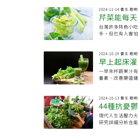
Food Sales
的味道，十分搭
方法。托洛梅奧
2024-11-14 養生.聰
或水煮、打成泥、油
芹菜能每天
水分的蔬菜，在
面充滿坑洞又帶
這些水分可以防
根芹菜雖然外表不吸
台灣許多特色小
吃葉酸加1
得驚恐，怕麵包
好炸根芹菜脆片
手，但也有人害
芹菜的水分是漸
餅。大塊的根芹
存，另外加碼「
衡而變軟，因此
順的湯。4.瑞典
以每天吃嗎？哪
他因素要考慮，
都很嬌嫩，一旦
分為「在來種」
2024-10-19 養生.聰
乾燥的地方，最
早上起床灌
熟、瀝乾水分、
郁，主要用來炒
成發霉，他也提
熱再用削皮刀移除
稱美國芹菜）的
菌生長的環境。
一早來杯蔬果汁
杯聖品」快
羽衣甘藍芽（Kale
色澤，葉子最好
走麵包中的水分
養素、改善腸道
種，大約10年前
最好又長又直、
存期限後仍然新
化學家伊莉莎·古德
豐富，兼具風味
的莖內側，是否
狀再冷凍，要吃
是富含營養和能量
以直接吃或比照抱子
芹菜若放太久，
汁。古德曼表示
2024-10-13 養生.聰
有著更緻密的質
「芹菜保存3招」
44種抗憂
簡單主義者，通
表越斑駁代表果
多可以存放將近1
去加熱，冷榨就
郁。若想營造出身
可保存3～5天。
現代人生活壓力
「全世界最
菜，她會建議客
（Fennel）
袋中綁緊冷藏，可
研究詳細分析含能
果換成榨汁，輕
煮蔬菜湯，球莖
入保鮮袋中冷凍，
榜。2018年發表在《
菜、生薑、菠菜
費。存放茴香會
生素C、維生素K
人類至關重要的營