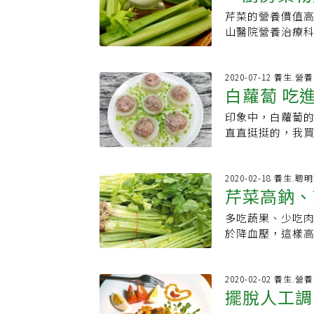
2.食物撒上生香
作家，以及來自
但醫學之父希波克拉
身體的免疫反應
芹菜的營養價值
抗癌提升免
的一種，氣味較
才能找到治癒的
使用！這些食材對
癌、肺癌、黑色
山醫院營養治療
據台灣主婦聯盟生
了寶貴的資源。
製處方的藥草及
是否能從中開發出
效，且芹菜葉的
放在兩包蔬菜中間
神溝通的能力，
的失眠。心靈較
素助養生，常見食
但腎臟病患不宜多
再立刻將袋口轉很
「上帝首次引導我
張，導致消化不
見，嫚嫚營養師
食纖維，以及鉀
2020-07-12 養生.營
膠袋包起來，或放
一個凡夫俗子怎麼
量。鼠尾草：鼠尾草的
白蘿蔔 吃
菜、小白菜等蔬
助排便的功效；
芹菜特性：香氣
威廉不是執業醫
促進記憶」，喉
草本植物也可以
「芹菜素」成分
素易流失，纖維易
心理學家、心理
草有斷奶的作用。
印象中，白蘿蔔
每100公克就含有3
芹菜中富含的β胡
用濕紙巾與保鮮
或提供者。本頁面
調節免疫力。新
直直挺挺的，我
板凝集，服用抗凝
便秘問題。芹菜葉
對人體有害的物質
診斷、治療或處
代，但一天要用
23元哩！我煮了
是有一點需要注
吃芹菜莖而不吃
陰涼、通風的地方
證或對實現結果
於濕疹、乾癬、
於白蘿蔔的故事
有抗血小板凝集
被棄而不食，但其
子裡存放。3.避
議，或任何產品標
節中。牛蒡含有
時，孩子們正在
2020-02-18 養生.聰
者、剛做完心導
B1、鈣質都是芹
得先放入保鮮袋裡
健康問題的診斷
芹菜高鈉、
使用過量，容易
果。其中學齡班
素的相關食物，
先將芹菜葉以滾
農糧署》．辣椒》
物、治療或護理
每天只要半小匙
種的白蘿蔔也是
抗凝血的情況太過劇烈。 《延伸閱讀》 ．蓮霧低糖
增添香氣，都可
多吃蔬果、少吃
可放10天．台灣
可能有健康問題
醇。這是因為肉
拔下兩條巴掌大
營養師：糖友一天
營養治療科 廖嘉
於降血壓，這樣
鮮」妙招：放多
位神人都已經公
上升幅度不會過
友種的白蘿蔔。
存吃滿營養！ 以
系副教授范志紅表
吃錯了！？
不應被視為醫療
降低尿酸，具有
起，大夥陸續離
禁止任何網站、
起肉類、醬油、
呢？有資格雞婆的
發現芹菜有很豐
其他人拉開距離
菜，不會使血壓
2020-02-02 養生.營
2019-9-22有發表Cel
感覺，因此被視為
表情地說：「白
擺脫人工調
常家裡的鹹味菜
‘cure’（芹菜
香磨粉直接塗抹
我立刻將手中的
樣加一勺鹽或醬