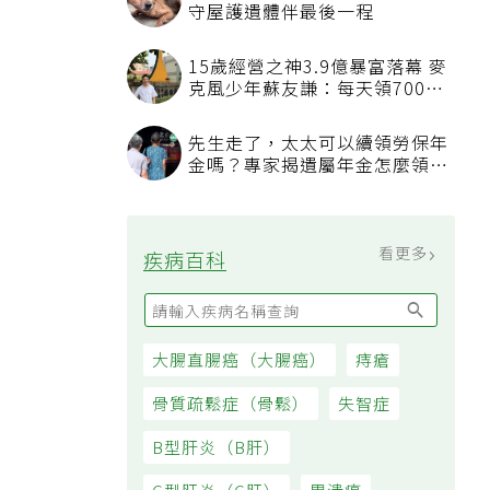
守屋護遺體伴最後一程
15歲經營之神3.9億暴富落幕 麥
克風少年蘇友謙：每天領700元
過日子
先生走了，太太可以續領勞保年
金嗎？專家揭遺屬年金怎麼領，
看順位還要看資格
看更多
疾病百科
大腸直腸癌（大腸癌）
痔瘡
骨質疏鬆症（骨鬆）
失智症
B型肝炎（B肝）