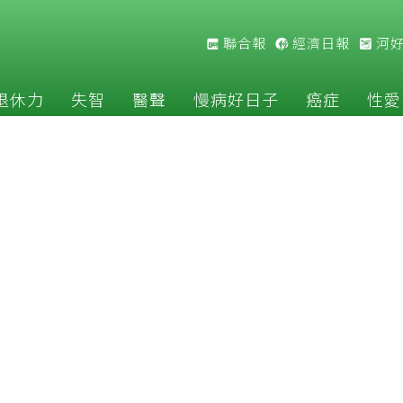
聯合報
經濟日報
河
退休力
失智
醫聲
慢病好日子
癌症
性愛