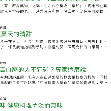
菜後，可能加速腐敗，要盡早食用。九層塔特性：九層塔是羅勒
各行各業的無數其他人。直到他向他們提供來自聖靈的洞察力，
底（Hippocrates）當年用的藥草或香料直至今日我們仍然
，提升身體對抗癌細胞能力。較多相關研究如腸癌、乳腺癌、肝
高，有「廚房藥物」之稱，在古代亦稱為「藥芹」。高雄市立鳳
疫力！
強烈，加在料理中有助去油解膩。保存：易發黑，不好保存。根
方法。對於需要幫助解決最困難病例的醫生來說，安東尼也成為
身體益處多多，以下精選10種希波克拉底在2500年前為患者調
素瘤、前列腺癌、骨肉瘤等。目前也有不少專家正陸續研究，看
科廖嘉音營養師表示，芹菜具有利尿、降血壓、促進腸胃蠕動之
活消費合作社及坊間網友們的建議，以下幾招可延長保鮮。1.
」從這段介紹就可看出，安東尼威廉是天賦異稟，從小就具有與
食材。羅勒：緩解頭痛、頭暈、嘔吐、便祕、肚子痛及壓力造成
新的抗癌利器，雖現正研究階段，不過多有正面的發展。 芹菜
營養價值更高，建議可適量食用，以增添營養。芹菜營養價值高
再放進冰箱裡。2.將九層塔放進塑膠袋中，將袋子裝滿空氣，
還能閱讀人們身體的狀況，幫他們恢復健康。他也在他的書裡說
脆弱的人，拿不定主意的人，注意無法集中或容易因為神經緊
材不只有芹菜！ 芹菜素對人體健康，在日常生活中也相當常
吃 芹菜含有眾多營養價值，包括維生素A、Ｃ、β胡蘿蔔素、膳
緊，用密封夾封住。3.將九層塔放上噴溼的廚房紙巾，再用塑
推廣西芹汁是在1975年」。所以，對於這樣一位神人，我這麼
良、胃食道逆流及潰瘍的人，羅勒精油可以強化自信及心理能
指出，像是芹菜、西洋芹、九層塔、甜椒、大蒜、洋蔥、大白
、鐵、鈣等多種礦物質。屬於高鉀、高纖維食材，具有降血壓、
養食譜
入保鮮盒內。4.泡水（每天換水）放冰箱，可以放滿多天的。
膽敢冒犯呢？《醫療靈媒》網站裡有一頁免責申明： 「安東尼
拉丁文是指「Strengthen the brain」，即「強化腦部，
進夏天的清甜
菜類食物都可以吃得到芹菜素。另外，洋甘菊、百里香、羅勒等
但需要限鉀的腎臟病患不適合多吃。根據研究發現，芹菜中含有
濃郁，莖葉都能生食，尤其葉片養分多，建議不要丟棄。但葉綠
師、脊椎按摩師、整骨醫師、自然療法醫生、營養師、藥劑師、
嚨痛時喝杯鼠尾草茶也能改善，但哺乳媽媽不能飲用，因為鼠尾
攝取的到。而在這些食物當中，以芹菜的芹菜素是最為豐富的，
，有助於消除體內自由基，可提升免疫力，具抗癌之效。此外，
老化。保存：1.切成小段後冷凍，可放很久，且還有香味。2.
治療師或其他正式許可的醫療保健專業人員，任何類型的從業者
大蒜：能夠降低膽固醇及俗稱壞的膽固醇（LDL）、高血壓及
的產季在冬天，但今年初夏，市場出現好多白蘿蔔，白白壯壯、
5毫克的芹菜素，是個相當不錯的攝取來源。 芹菜素會抗血小
蘿蔔素也有助提升免疫力，富含膳食纖維可幫助腸胃蠕動，緩解
膜包裹後冷藏。洋蔥特性：跟蒜頭一樣，發了芽的洋蔥不會產生
/網站上提供的信息僅供參考，不應被視為醫療保健建議或醫療
冠肺炎流行期間，美國紫錐花缺貨時，許多藥草師改用大蒜替
買了一條長度從指端到手肘，直徑約莫一個馬克杯的白蘿蔔，才
血劑者要留意！ 芹菜素對於健康較少有不良的負面影響，但還
別再丟掉 營養更勝芹菜莖！然而，在家庭料理中，一般人都只
，仍可以吃，但營養成分會下降。保存：1.可裝入網袋，放在
方。這些信息均不應被視為對利益的承諾、治癒的要求、法律保
上一球生大蒜才有效，因此大蒜又稱「便宜紫錐花」。牛蒡：對
好幾道白蘿蔔料理，家人都誇，「好甜喔！」我記憶中有一段屬
意的。嫚嫚營養師指出，芹菜素除了上述對身體的好處外，也具
葉，又是為什麼呢？廖嘉音營養師表示，因芹菜葉有苦味，故常
即可，不需放入冰箱冷藏。2.也可以報紙一個一個包好放在箱
的保證。此信息不能替代您的醫生或其他醫療保健專業人員的建
皮膚炎效果很好，同時能夠排除過多的尿酸，預防尿酸沉積於關
。那年，我受邀到偏鄉的身障單位採訪。該校主任帶我參觀校園
的作用，因此若有在服用抗凝血劑者需特別留意，如心房顫動
實芹菜葉的營養更勝芹菜莖！芹菜葉的β胡蘿蔔素、維生素
免陽光直射，保持乾燥，可存放約1個月。4.已經切過的洋蔥，就
籤或包裝中包含的任何通知或說明。 您不應將此信息用於任何
膳食纖維、菊糖等，有益腸胃道消化及改善便祕，但不建議單獨
澆水、拔草。花圃被隔成一區一區的，標誌著不同班別的種植成
明飲食
管手術、髖關節手術、膝關節手術者等，建議暫時避免含有芹菜
菜莖的數倍之多，建議可適當食用，以補充營養；例如，烹調前
，再入冰箱冷藏。【資料來源】．臉書粉絲專頁《鮮享農YA -
或治療或任何藥物或其他治療的處方。在更改或停止任何當前藥
高血壓的人不宜碰？專家這麼說
使皮膚出疹，建議與蒲公英共用。肉桂：糖尿病期刊研究顯示，
小朋友種的白蘿蔔被蟲咬了幾口，主任打趣說，「沒想到連這裡
如前述提到的洋甘菊茶等，或食用上更需特別留意份量，以避免
水川燙，有助消減苦味，或將少量芹菜葉切碎煎蛋、或放入湯中
料理DIY／辣椒的保存．自製辣椒醬．香菜》香菜保鮮法 一把
、開始任何飲食、鍛煉或補充計劃之前，或者如果您有或懷疑您
的肉桂粉就能減低血糖、三酸甘油脂、低密度膽固醇及總膽固
『身心障礙』的……」我聽了哈哈大笑。老師徵求大家的同意，
、護眼、促排毒、顧血管！
讓料理更添營養。圖文創作：健談專家諮詢：高雄市立鳳山醫院
肉有助調節血壓，但有人指出芹菜屬於鈉含量較高的蔬菜，不利
主婦聯盟生活消費合作社．九層塔很快就發黑？ 內行人曝「保
，您應該諮詢醫療保健專業人士。」所以，人家「醫療靈媒」這
桂具有生物活性，類似胰島素的功能，並能延緩胃排空，讓血糖
的白蘿蔔，決定送給遠道而來的我，「這位阿姨一定沒吃過小朋
４顆也OK。 ．釋迦有助保養血管、增強免疫力！營養師教２保
音營養師本文經《健談》授權刊登，原文刊載於此
高血壓的患者可以吃嗎？中國農業大學食品學院營養與食品安全
久都沒問題．利尿、補血的芹菜最營養的部份竟是這裡，平常都
開透明地說出他不是任何類型的醫療人員，而他所提供的資訊也
劇。芹菜：能降血壓，它的籽具抗發炎作用，用於改善關節炎、
」給我嗎？回家一定要跟家人炫耀這是小朋友的愛心呢！鐘聲響
上新聞文字、照片皆屬《今健康》版權所有，非授權合作媒體，
示，芹菜在蔬菜中確實是鈉含量較高者，但僅有0.1~0.2%，比
保健的建議，那您說，像我這樣一個凡夫俗子，還能雞婆什麼
輕微的利尿作用，希波克拉底當年用芹菜來安定神經。科學研究
開花圃返回教室。我走在最後面，這時一位小朋友放慢腳步，與
媒體、論壇引用及改寫。
鹹菜等低多了。范志紅指出，如果不額外加鹽，只吃原味的芹
大概是要像BBC（英國廣播公司）這樣的世界級媒體。它在
富的鈣，事實上它的根、葉、莖、籽都能使用。丁香：帶有麻辣
，慢慢靠近我，就在轉角處只剩我們兩人時，他突然轉身，面無
升高。只要嚐嚐原味的芹菜就知道了，只有非常淡的鹹味，比日
養食譜
ery Juice: The big problem with a viral Instagram
有麻醉（analgesic）效果的香藥草，如果牙齦發炎，可以將丁
蘿蔔給我！因為你晚上有東西吃。」那表情像是非要不可似的，
味 健康料理≠淡而無味
餚還要淡。但是問題在於，很多人料理芹菜時，再和做其他菜一
汁：如病毒散播的Instagram“治愈”的大問題）。其中的一段
於牙床按摩。丁香同樣也對消化、噁心、反胃有幫助。迷迭香：
白蘿蔔遞給他；他拿到白蘿蔔，竟深深向我鞠個躬說，「我要
油，當然鈉的總量就會過高。即便是菠菜，本身鈉含量非常非常