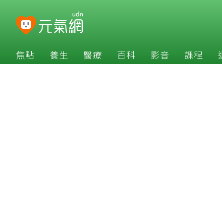
焦點
養生
醫療
百科
影音
課程