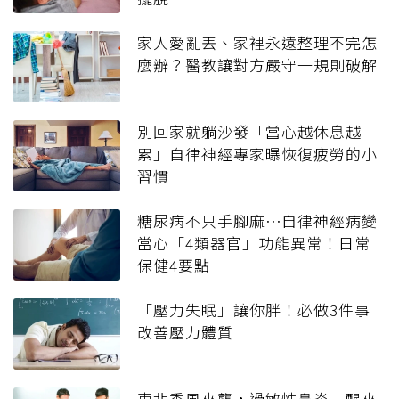
家人愛亂丟、家裡永遠整理不完怎
麼辦？醫教讓對方嚴守一規則破解
別回家就躺沙發「當心越休息越
累」自律神經專家曝恢復疲勞的小
習慣
糖尿病不只手腳麻⋯自律神經病變
當心「4類器官」功能異常！日常
保健4要點
「壓力失眠」讓你胖！必做3件事
改善壓力體質
東北季風來襲，過敏性鼻炎一醒來