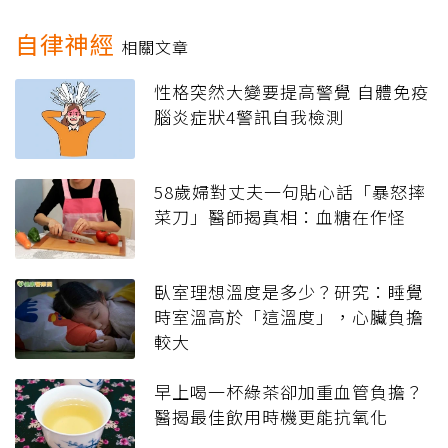
自律神經
相關文章
性格突然大變要提高警覺 自體免疫
腦炎症狀4警訊自我檢測
58歲婦對丈夫一句貼心話「暴怒摔
菜刀」醫師揭真相：血糖在作怪
臥室理想溫度是多少？研究：睡覺
時室溫高於「這溫度」，心臟負擔
較大
早上喝一杯綠茶卻加重血管負擔？
醫揭最佳飲用時機更能抗氧化