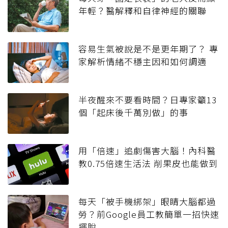
年輕？醫解釋和自律神經的關聯
容易生氣被說是不是更年期了？ 專
家解析情緒不穩主因和如何調適
半夜醒來不要看時間？日專家籲13
個「起床後千萬別做」的事
用「倍速」追劇傷害大腦！內科醫
教0.75倍速生活法 削果皮也能做到
每天「被手機綁架」眼睛大腦都過
勞？前Google員工教簡單一招快速
擺脫