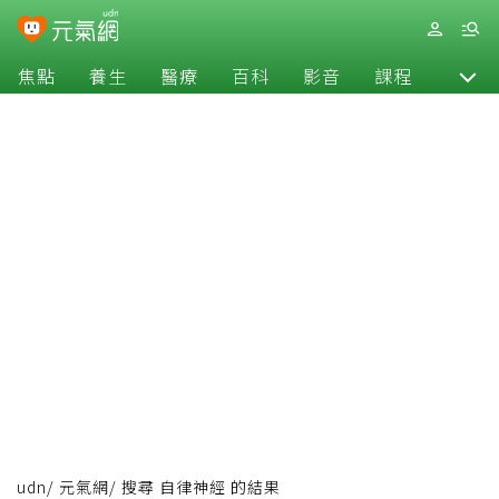
焦點
養生
醫療
百科
影音
課程
退休
udn
/
元氣網
/
搜尋 自律神經 的結果