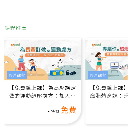
課程推薦
影片課程
影片課程
【免費線上課】為高壓族定
【免費線上課】
做的運動紓壓處方：加入行
燃脂體育課：超
動、增肌、互動元素，0基
氧」高壓族在家
免費
礎也能做！
負擔
特價