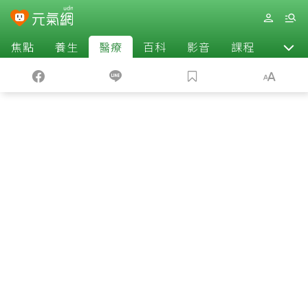
焦點
養生
醫療
百科
影音
課程
退休