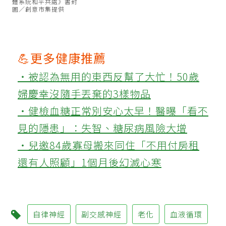
體系統和平共處》書封
圖／創意市集提供
💪更多健康推薦
‧被認為無用的東西反幫了大忙！50歲
婦慶幸沒隨手丟棄的3樣物品
‧健檢血糖正常別安心太早！醫曝「看不
見的隱患」：失智、糖尿病風險大增
‧兒邀84歲寡母搬來同住「不用付房租
還有人照顧」1個月後幻滅心寒
自律神經
副交感神經
老化
血液循環