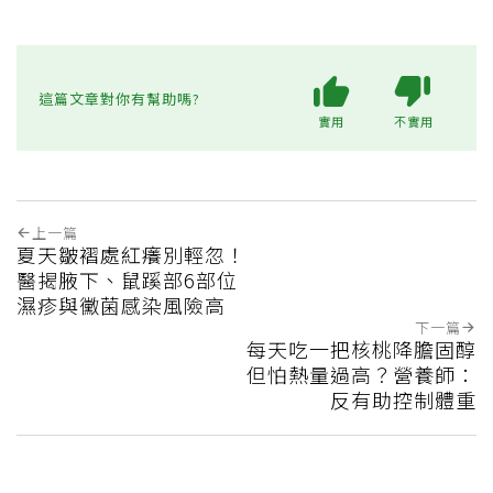
這篇文章對你有幫助嗎?
實用
不實用
上一篇
夏天皺褶處紅癢別輕忽！
醫揭腋下、鼠蹊部6部位
濕疹與黴菌感染風險高
下一篇
每天吃一把核桃降膽固醇
但怕熱量過高？營養師：
反有助控制體重