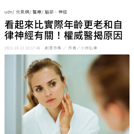
udn
/
元氣網
/
醫療
/
腦部．神經
看起來比實際年齡更老和自
律神經有關！權威醫揭原因
創意市集 ／ 作者／小林弘幸
2021-10-12 10:17:48