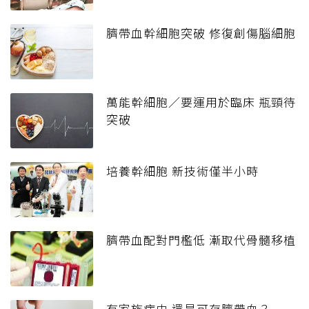
臍帶血幹細胞突破 修復創傷腦細胞
萬能幹細胞／要運用於臨床 瓶頸待
突破
培養幹細胞 新技術僅半小時
臍帶血配對門檻低 漸取代骨髓移植
有家族病史 還是可存臍帶血？