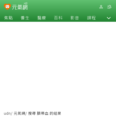
焦點
養生
醫療
百科
影音
課程
退休
udn
/
元氣網
/
搜尋 臍帶血 的結果