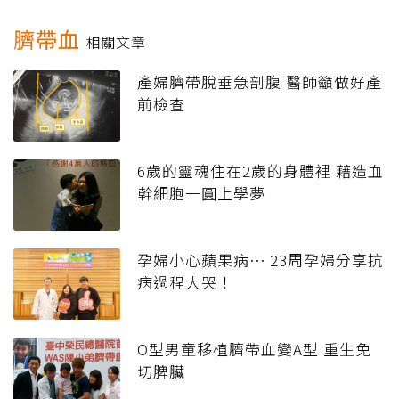
臍帶血
相關文章
產婦臍帶脫垂急剖腹 醫師籲做好產
前檢查
6歲的靈魂住在2歲的身體裡 藉造血
幹細胞一圓上學夢
孕婦小心蘋果病⋯ 23周孕婦分享抗
病過程大哭！
O型男童移植臍帶血變A型 重生免
切脾臟