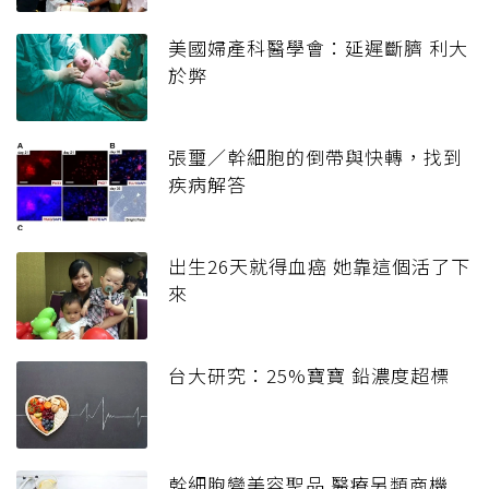
美國婦產科醫學會：延遲斷臍 利大
於弊
張璽／幹細胞的倒帶與快轉，找到
疾病解答
出生26天就得血癌 她靠這個活了下
來
台大研究：25%寶寶 鉛濃度超標
幹細胞變美容聖品 醫療另類商機