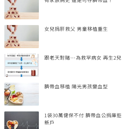
女兒捐肝救父 男童移植重生
跟老天對賭…為救罕病女 再生2兒
臍帶血移植 陽光男孩變血型
1袋30萬健保不付 臍帶血公捐庫拒
新戶