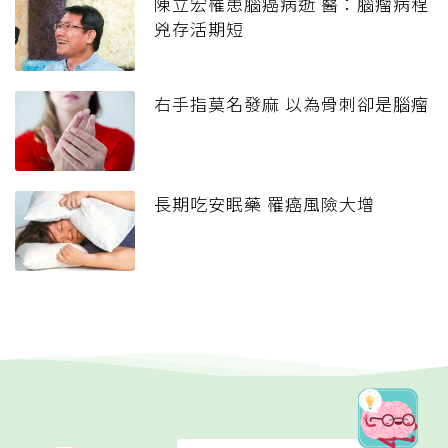
陳立宏罹患腦癌病逝 醫：腦瘤病程
兇存活期短
右手指莫名發麻 以為骨刺卻是腦瘤
長期吃安眠藥 罹癌風險大增