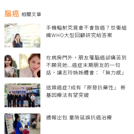
腦癌
相關文章
手機輻射究竟會不會致癌？世衛組
織WHO大型回顧研究給答案
在病房門外，朋友罹腦癌卻痛苦到
不願見她...癌症末期朋友的一句
話，讓志玲姊姊體會：「無力感」
是種最無聲的折磨
這類癌症7成有「原發抗藥性」 新
基因療法有望突破
通報出包 童險延誤抗癌治療